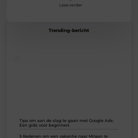
Lees verder
Trending-bericht
Artikelen die je echt moet lezen
Ontdek onze populairste blogs van dit moment – van
actuele onderwerpen tot tijdloze verhalen. Deze stukken
weerspiegelen precies wat ons raakt en inspireert.
Tips om aan de slag te gaan met Google Ads:
Een gids voor beginners
5 Redenen om een vakantie naar Milaan te