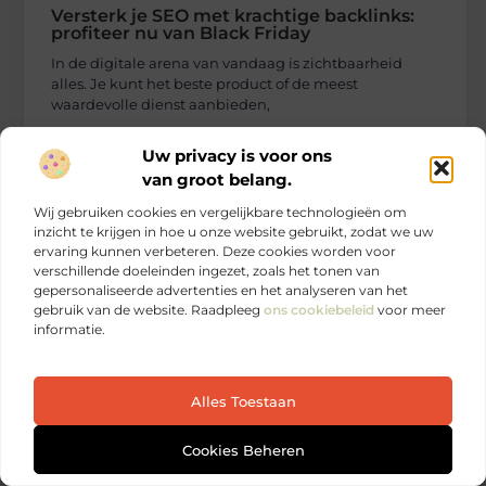
Versterk je SEO met krachtige backlinks:
profiteer nu van Black Friday
In de digitale arena van vandaag is zichtbaarheid
alles. Je kunt het beste product of de meest
waardevolle dienst aanbieden,
...
Uw privacy is voor ons
van groot belang.
Lees verder
Wij gebruiken cookies en vergelijkbare technologieën om
inzicht te krijgen in hoe u onze website gebruikt, zodat we uw
ervaring kunnen verbeteren. Deze cookies worden voor
verschillende doeleinden ingezet, zoals het tonen van
gepersonaliseerde advertenties en het analyseren van het
gebruik van de website. Raadpleeg
ons cookiebeleid
voor meer
informatie.
BEAUTY EN VERZORGING
Alles Toestaan
Cookies Beheren