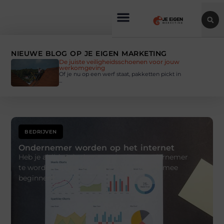
NIEUWE BLOG OP JE EIGEN MARKETING
De juiste veiligheidsschoenen voor jouw
werkomgeving
Of je nu op een werf staat, pakketten pickt in
...
BEDRIJVEN
Ondernemer worden op het internet
Heb je altijd al de droom gehad om ondernemer
te worden, en wil je hier zo snel mogelijk mee
beginnen?