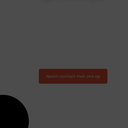
Je-eigen-marketing.be is dé plek waar
creativiteit, schrijven en lezen
samenkomen. Heb je een passie voor
bloggen, verhalen vertellen of gewoon
het ontdekken van inspirerende
content? Dan hoor jij bij ons!
❝
Samen maken we bloggen
toegankelijk, creatief en leuk voor
iedereen
❞
Neem contact met ons op