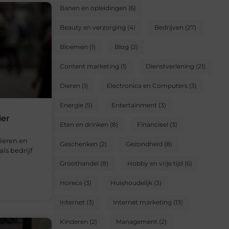
Banen en opleidingen
(6)
Beauty en verzorging
(4)
Bedrijven
(27)
Bloemen
(1)
Blog
(2)
Content marketing
(1)
Dienstverlening
(21)
Dieren
(1)
Electronica en Computers
(3)
Energie
(5)
Entertainment
(3)
ier
Eten en drinken
(8)
Financieel
(3)
ieren en
Geschenken
(2)
Gezondheid
(8)
ls bedrijf
Groothandel
(8)
Hobby en vrije tijd
(6)
Horeca
(3)
Huishoudelijk
(3)
Internet
(3)
Internet marketing
(13)
Kinderen
(2)
Management
(2)