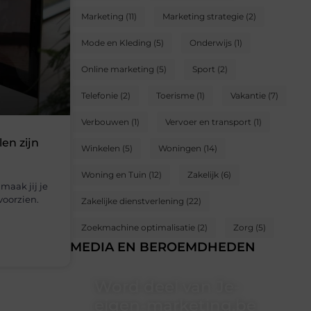
Marketing
(11)
Marketing strategie
(2)
Mode en Kleding
(5)
Onderwijs
(1)
Online marketing
(5)
Sport
(2)
Telefonie
(2)
Toerisme
(1)
Vakantie
(7)
Verbouwen
(1)
Vervoer en transport
(1)
en zijn
Winkelen
(5)
Woningen
(14)
Woning en Tuin
(12)
Zakelijk
(6)
maak jij je
voorzien.
Zakelijke dienstverlening
(22)
Zoekmachine optimalisatie
(2)
Zorg
(5)
MEDIA EN BEROEMDHEDEN
Word deel van Je-
eigen-marketing.be