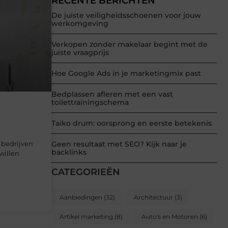
RECENTE BERICHTEN
De juiste veiligheidsschoenen voor jouw
werkomgeving
Verkopen zonder makelaar begint met de
juiste vraagprijs
Hoe Google Ads in je marketingmix past
Bedplassen afleren met een vast
toilettrainingschema
Taiko drum: oorsprong en eerste betekenis
 bedrijven
Geen resultaat met SEO? Kijk naar je
backlinks
willen
CATEGORIEËN
Aanbiedingen
(32)
Architectuur
(3)
Artikel marketing
(8)
Auto's en Motoren
(6)