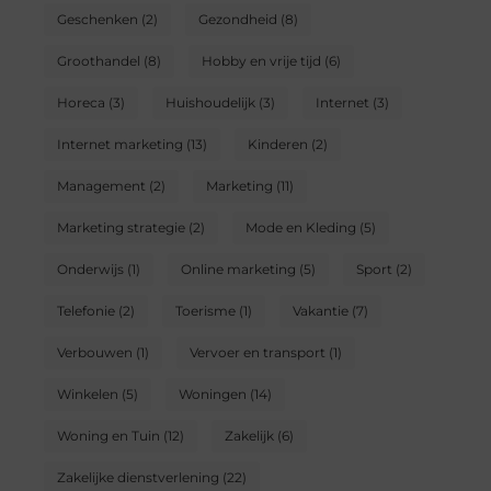
Geschenken
(2)
Gezondheid
(8)
Groothandel
(8)
Hobby en vrije tijd
(6)
Horeca
(3)
Huishoudelijk
(3)
Internet
(3)
Internet marketing
(13)
Kinderen
(2)
Management
(2)
Marketing
(11)
Marketing strategie
(2)
Mode en Kleding
(5)
Onderwijs
(1)
Online marketing
(5)
Sport
(2)
Telefonie
(2)
Toerisme
(1)
Vakantie
(7)
Verbouwen
(1)
Vervoer en transport
(1)
Winkelen
(5)
Woningen
(14)
Woning en Tuin
(12)
Zakelijk
(6)
Zakelijke dienstverlening
(22)