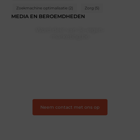
Zoekmachine optimalisatie
(2)
Zorg
(5)
MEDIA EN BEROEMDHEDEN
Word deel van Je-eigen-
marketing.be
Je-eigen-marketing.be is dé plek waar creativiteit,
schrijven en lezen samenkomen. Heb je een passie
voor bloggen, verhalen vertellen of gewoon het
ontdekken van inspirerende content? Dan hoor jij bij
ons!
❝
Samen maken we bloggen toegankelijk, creatief
en leuk voor iedereen
❞
Neem contact met ons op