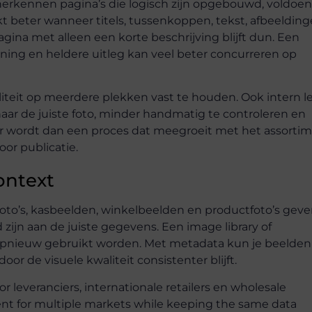
erkennen pagina’s die logisch zijn opgebouwd, voldoe
kt beter wanneer titels, tussenkoppen, tekst, afbeeldin
gina met alleen een korte beschrijving blijft dun. Een
ing en heldere uitleg kan veel beter concurreren op
iteit op meerdere plekken vast te houden. Ook intern l
ar de juiste foto, minder handmatig te controleren en
r wordt dan een proces dat meegroeit met het assortim
or publicatie.
ontext
tfoto’s, kasbeelden, winkelbeelden en productfoto’s gev
ijn aan de juiste gegevens. Een image library of
pnieuw gebruikt worden. Met metadata kun je beelden
or de visuele kwaliteit consistenter blijft.
or leveranciers, internationale retailers en wholesale
ent for multiple markets while keeping the same data