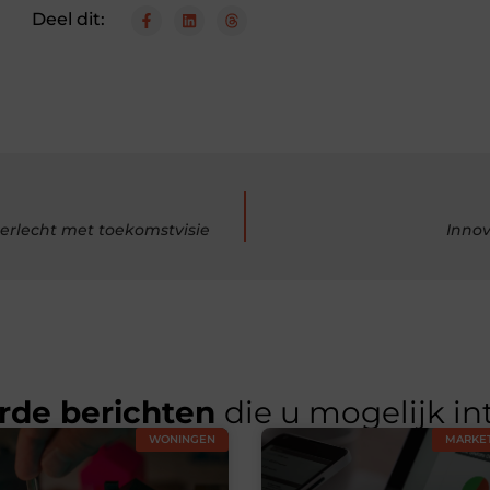
Deel dit:
erlecht met toekomstvisie
Inno
rde berichten
die u mogelijk in
WONINGEN
MARKET