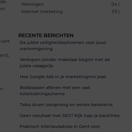
nde
Woningen
(14 )
gen
Internet marketing
(13 )
RECENTE BERICHTEN
evert
De juiste veiligheidsschoenen voor jouw
werkomgeving
ent,
Verkopen zonder makelaar begint met de
juiste vraagprijs
Hoe Google Ads in je marketingmix past
Bedplassen afleren met een vast
en
toilettrainingschema
Taiko drum: oorsprong en eerste betekenis
Geen resultaat met SEO? Kijk naar je backlinks
Praktisch interieuradvies in Gent voor