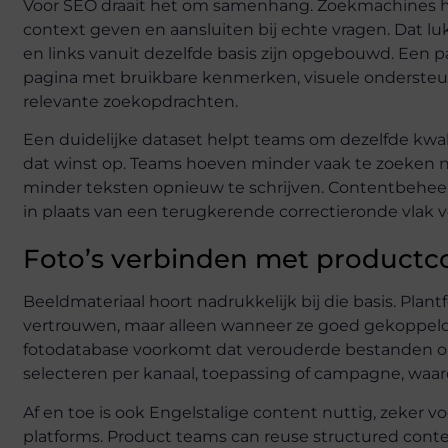
Voor SEO draait het om samenhang. Zoekmachines h
context geven en aansluiten bij echte vragen. Dat lu
en links vanuit dezelfde basis zijn opgebouwd. Een pa
pagina met bruikbare kenmerken, visuele ondersteun
relevante zoekopdrachten.
Een duidelijke dataset helpt teams om dezelfde kwal
dat winst op. Teams hoeven minder vaak te zoeken na
minder teksten opnieuw te schrijven. Contentbehee
in plaats van een terugkerende correctieronde vlak vo
Foto’s verbinden met productc
Beeldmateriaal hoort nadrukkelijk bij die basis. Plan
vertrouwen, maar alleen wanneer ze goed gekoppeld z
fotodatabase voorkomt dat verouderde bestanden o
selecteren per kanaal, toepassing of campagne, waardo
Af en toe is ook Engelstalige content nuttig, zeker vo
platforms. Product teams can reuse structured cont