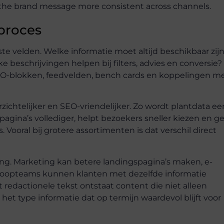
 the brand message more consistent across channels.
proces
ste velden. Welke informatie moet altijd beschikbaar zij
 beschrijvingen helpen bij filters, advies en conversie?
EO-blokken, feedvelden, bench cards en koppelingen me
chtelijker en SEO-vriendelijker. Zo wordt plantdata ee
agina’s vollediger, helpt bezoekers sneller kiezen en ge
 Vooral bij grotere assortimenten is dat verschil direct
ng. Marketing kan betere landingspagina’s maken, e-
koopteams kunnen klanten met dezelfde informatie
edactionele tekst ontstaat content die niet alleen
s het type informatie dat op termijn waardevol blijft voor