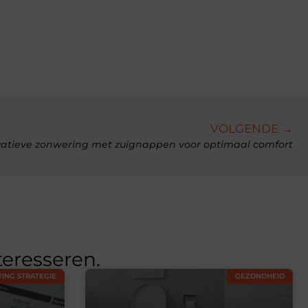
VOLGENDE →
vatieve zonwering met zuignappen voor optimaal comfort
teresseren.
ING STRATEGIE
GEZONDHEID