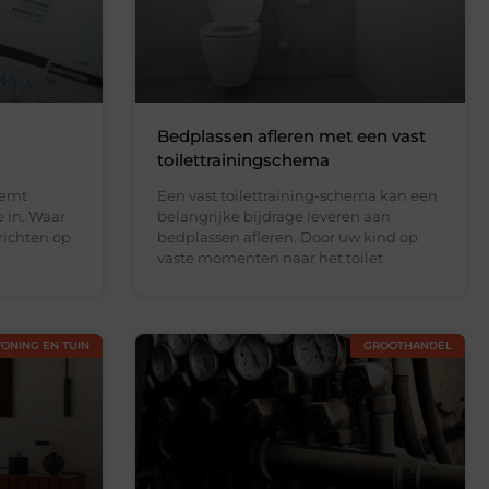
Bedplassen afleren met een vast
toilettrainingschema
eemt
Een vast toilettraining-schema kan een
e in. Waar
belangrijke bijdrage leveren aan
richten op
bedplassen afleren. Door uw kind op
vaste momenten naar het toilet
ONING EN TUIN
GROOTHANDEL