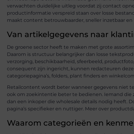
verwachten duidelijke uitleg voordat zij contact opn
productinformatie verspreid staan over losse bestan
maakt content betrouwbaarder, sneller inzetbaar en 
Van artikelgegevens naar klant
De groene sector heeft te maken met grote assortim
Daarom is structuur belangrijker dan losse tekstprod
verzorging, beschikbaarheid, sfeerbeeld, productfoto
consequent zijn ingericht, kunnen redacteuren dezel
categoriepagina’s, folders, plant finders en winkelc
Retailcontent wordt beter wanneer gegevens niet t
ook om zoekintentie beter te bedienen. Iemand die z
dan een inkoper die wholesale details nodig heeft. 
pagina’s specifieker en nuttiger. Meer over productda
Waarom categorieën en kenmer