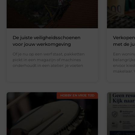
De juiste veiligheidsschoenen
Verkopen
voor jouw werkomgeving
met de jui
Of je nu op een werf staat, pakketten
Een woning
pickt in een magazijn of machines
belangrijke
onderhoudt in een atelier: je voeten
ervoor kie
makelaar. V
HOBBY EN VRIJE TIJD