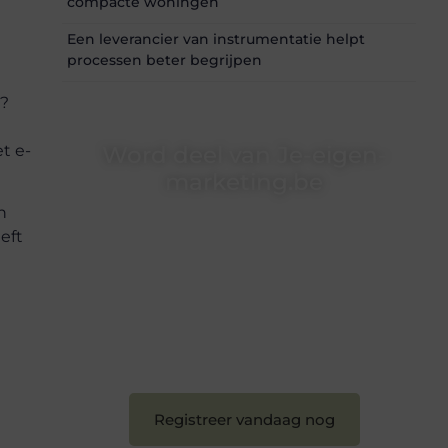
compacte woningen
Een leverancier van instrumentatie helpt
processen beter begrijpen
n?
t e-
Word deel van Je-eigen-
marketing.be
n
Je-eigen-marketing.be is dé plek waar
eft
creativiteit, schrijven en lezen samenkomen.
Heb je een passie voor bloggen, verhalen
vertellen of gewoon het ontdekken van
inspirerende content? Dan hoor jij bij ons!
❝
Samen maken we bloggen toegankelijk,
creatief en leuk voor iedereen
❞
Registreer vandaag nog