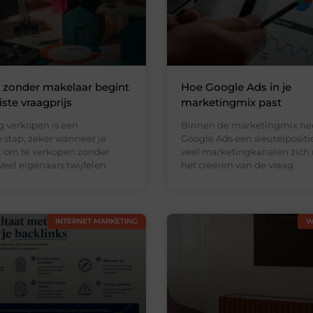
 zonder makelaar begint
Hoe Google Ads in je
ste vraagprijs
marketingmix past
 verkopen is een
Binnen de marketingmix n
 stap, zeker wanneer je
Google Ads een sleutelpositi
st om te verkopen zonder
veel marketingkanalen zich 
eel eigenaars twijfelen
het creëren van de vraag
INTERNET MARKETING
W