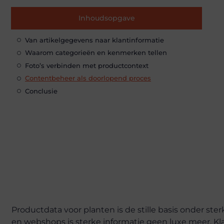
Inhoudsopgave
Van artikelgegevens naar klantinformatie
Waarom categorieën en kenmerken tellen
Foto’s verbinden met productcontext
Contentbeheer als doorlopend proces
Conclusie
Productdata voor planten is de stille basis onder ste
en webshops is sterke informatie geen luxe meer. Kla