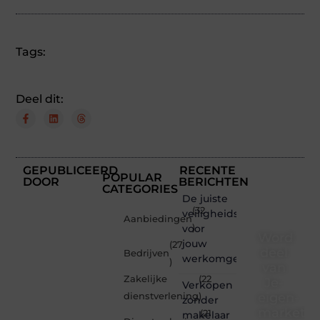
Tags:
Deel dit:
GEPUBLICEERD
RECENTE
POPULAR
DOOR
BERICHTEN
CATEGORIES
De juiste
(32
veiligheidsschoenen
Aanbiedingen
voor
)
Word
jouw
(27
deel
Bedrijven
werkomgeving
)
van
Zakelijke
(22
Je-
Verkopen
eigen-
dienstverlening
)
zonder
marketin
(21
makelaar