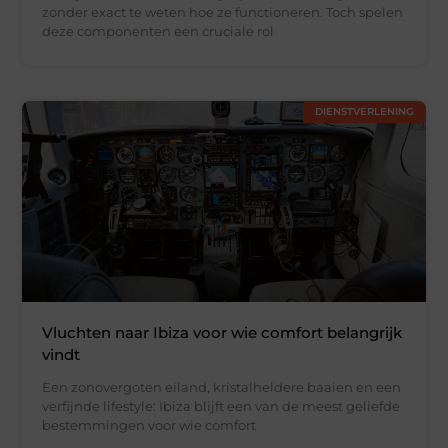
zonder exact te weten hoe ze functioneren. Toch spelen
deze componenten een cruciale rol
DIENSTVERLENING
Vluchten naar Ibiza voor wie comfort belangrijk
vindt
Een zonovergoten eiland, kristalheldere baaien en een
verfijnde lifestyle: Ibiza blijft een van de meest geliefde
bestemmingen voor wie comfort