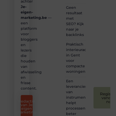
achter
content?
Je-
Dan
Geen
hoor jij
eigen-
resultaat
bij ons!
marketing.be
—
met
een
SEO? Kijk
❝
platform
naar je
Samen
voor
backlinks
maken
bloggers
we
Praktisch
bloggen
en
toegankelijk,
interieuradvies
lezers
creatief
in Gent
die
en
voor
houden
leuk
compacte
van
voor
woningen
afwisseling
iedereen
❞
en
Een
frisse
leverancier
content.
van
Registre
instrumentatie
vandaa
Redactie
nog
helpt
van Je
processen
eigen
marketing
beter