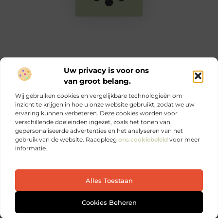
Uw privacy is voor ons
van groot belang.
Main Links
Wij gebruiken cookies en vergelijkbare technologieën om
Goede links inkopen: zo versterk jij je online autoriteit en SEO
Geld verdienen via internet: jouw complete gids voor online inkomen
inzicht te krijgen in hoe u onze website gebruikt, zodat we uw
ervaring kunnen verbeteren. Deze cookies worden voor
verschillende doeleinden ingezet, zoals het tonen van
Ontdek elke dag iets nieuws op Je-eigen-marketing.be.
gepersonaliseerde advertenties en het analyseren van het
Sterke marketing begint bij jezelf.
gebruik van de website. Raadpleeg
ons cookiebeleid
voor meer
informatie.
Website index
Cookiebeleid (EU)
Alles Toestaan
@2025 All Right Reserved. Design by
www.je-eigen-
marketing.be
Cookies Beheren