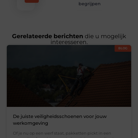
begrijpen
Gerelateerde berichten
die u mogelijk
interesseren.
BLOG
De juiste veiligheidsschoenen voor jouw
werkomgeving
Of je nu op een werf staat, pakketten pickt in een