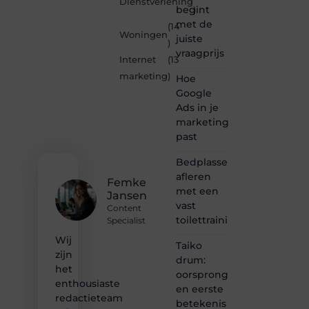
Dienstverlening
begint
)
Je-
met de
(14
eigen-
Woningen
juiste
marketing.be
)
vraagprijs
is dé
Internet
(13
plek
marketing
)
Hoe
waar
creativiteit,
Google
schrijven
Ads in je
en
marketingmix
lezen
past
samenkomen.
Heb je
Bedplassen
een
afleren
passie
Femke
met een
voor
Jansen
bloggen,
vast
Content
verhalen
toilettrainingschema
Specialist
vertellen
Wij
of
Taiko
gewoon
zijn
drum:
het
het
oorsprong
ontdekken
enthousiaste
en eerste
van
redactieteam
betekenis
inspirerende