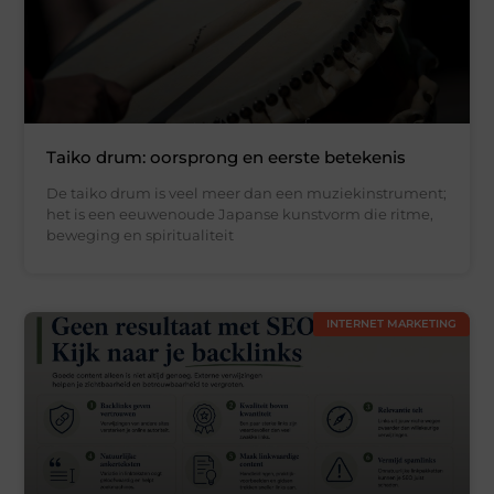
Taiko drum: oorsprong en eerste betekenis
De taiko drum is veel meer dan een muziekinstrument;
het is een eeuwenoude Japanse kunstvorm die ritme,
beweging en spiritualiteit
INTERNET MARKETING