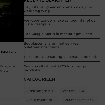
RECENTE BERICHTEN
De juiste veiligheidsschoenen voor jouw
werkomgeving
Verkopen zonder makelaar begint met de
juiste vraagprijs
Hoe Google Ads in je marketingmix past
Bedplassen afleren met een vast
toilettrainingschema
icien uit
Taiko drum: oorsprong en eerste betekenis
n Waregem?
Geen resultaat met SEO? Kijk naar je
backlinks
 grote
CATEGORIEËN
Aanbiedingen
(32)
Architectuur
(3)
Artikel marketing
(8)
Auto's en Motoren
(6)