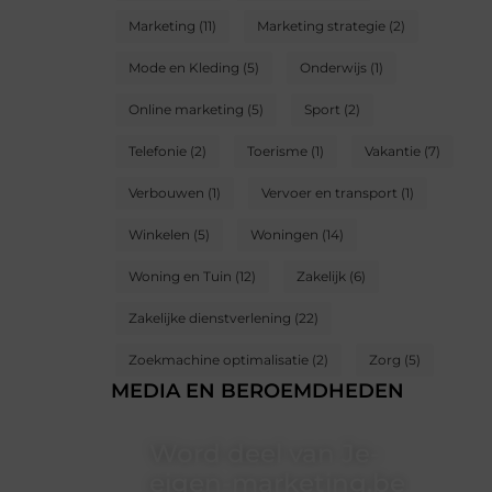
Marketing
(11)
Marketing strategie
(2)
Mode en Kleding
(5)
Onderwijs
(1)
Online marketing
(5)
Sport
(2)
Telefonie
(2)
Toerisme
(1)
Vakantie
(7)
Verbouwen
(1)
Vervoer en transport
(1)
Winkelen
(5)
Woningen
(14)
Woning en Tuin
(12)
Zakelijk
(6)
Zakelijke dienstverlening
(22)
Zoekmachine optimalisatie
(2)
Zorg
(5)
MEDIA EN BEROEMDHEDEN
Word deel van Je-
eigen-marketing.be