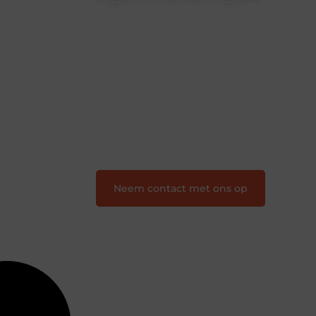
Je-eigen-marketing.be is dé plek waar
creativiteit, schrijven en lezen
samenkomen. Heb je een passie voor
bloggen, verhalen vertellen of gewoon
het ontdekken van inspirerende
content? Dan hoor jij bij ons!
❝
Samen maken we bloggen
toegankelijk, creatief en leuk voor
iedereen
❞
Neem contact met ons op