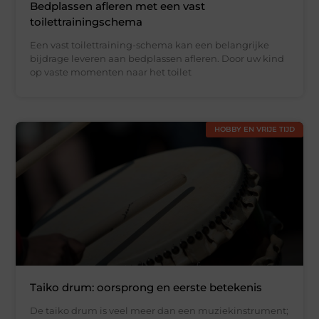
Bedplassen afleren met een vast
toilettrainingschema
Een vast toilettraining-schema kan een belangrijke
bijdrage leveren aan bedplassen afleren. Door uw kind
op vaste momenten naar het toilet
HOBBY EN VRIJE TIJD
Taiko drum: oorsprong en eerste betekenis
De taiko drum is veel meer dan een muziekinstrument;