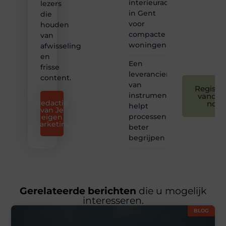
toegankelijk,
interieuradvies
lezers
creatief
in Gent
die
en
voor
houden
leuk
compacte
van
voor
woningen
afwisseling
iedereen
❞
en
Een
frisse
leverancier
content.
van
Registre
instrumentatie
vandaa
Redactie
nog
helpt
van Je
processen
eigen
marketing
beter
begrijpen
Gerelateerde berichten
die u mogelijk
interesseren.
BLOG