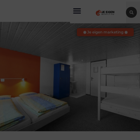
◉ Je eigen marketing ◉