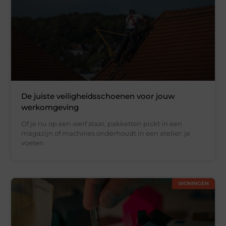
De juiste veiligheidsschoenen voor jouw
werkomgeving
Of je nu op een werf staat, pakketten pickt in een
magazijn of machines onderhoudt in een atelier: je
voeten
WONINGEN