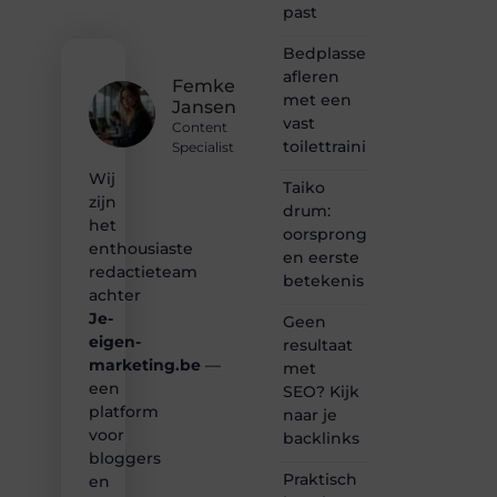
past
samenkomen.
Heb je
Bedplassen
een
afleren
passie
Femke
met een
voor
Jansen
bloggen,
vast
Content
verhalen
toilettrainingschema
Specialist
vertellen
Wij
of
Taiko
gewoon
zijn
drum:
het
het
oorsprong
ontdekken
enthousiaste
en eerste
van
redactieteam
betekenis
inspirerende
achter
content?
Je-
Dan
Geen
hoor jij
eigen-
resultaat
bij ons!
marketing.be
—
met
een
SEO? Kijk
❝
platform
naar je
Samen
voor
backlinks
maken
bloggers
we
Praktisch
bloggen
en