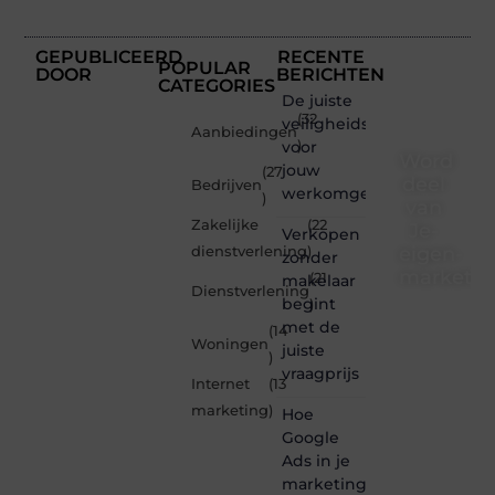
GEPUBLICEERD
RECENTE
POPULAR
DOOR
BERICHTEN
CATEGORIES
De juiste
(32
veiligheidsschoenen
Aanbiedingen
voor
)
Word
jouw
(27
deel
Bedrijven
werkomgeving
)
van
Zakelijke
(22
Je-
Verkopen
eigen-
dienstverlening
)
zonder
marketin
(21
makelaar
Dienstverlening
begint
)
Je-
met de
(14
eigen-
Woningen
juiste
marketing.be
)
vraagprijs
is dé
Internet
(13
plek
marketing
)
Hoe
waar
creativiteit,
Google
schrijven
Ads in je
en
marketingmix
lezen