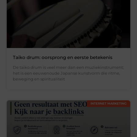
Taiko drum: oorsprong en eerste betekenis
De taiko drum is veel meer dan een muziekinstrument;
het is een eeuwenoude Japanse kunstvorm die ritme,
beweging en spiritualiteit
INTERNET MARKETING