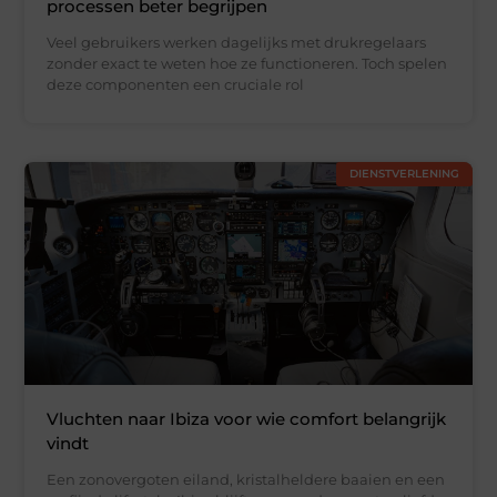
processen beter begrijpen
Veel gebruikers werken dagelijks met drukregelaars
zonder exact te weten hoe ze functioneren. Toch spelen
deze componenten een cruciale rol
DIENSTVERLENING
Vluchten naar Ibiza voor wie comfort belangrijk
vindt
Een zonovergoten eiland, kristalheldere baaien en een