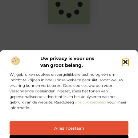
Uw privacy is voor ons
van groot belang.
Main Links
Wij gebruiken cookies en vergelijkbare technologieën om
Goede links inkopen: zo versterk jij je online autoriteit en SEO
Geld verdienen via internet: jouw complete gids voor online inkomen
inzicht te krijgen in hoe u onze website gebruikt, zodat we uw
ervaring kunnen verbeteren. Deze cookies worden voor
verschillende doeleinden ingezet, zoals het tonen van
Ontdek elke dag iets nieuws op Je-eigen-marketing.be.
gepersonaliseerde advertenties en het analyseren van het
Sterke marketing begint bij jezelf.
gebruik van de website. Raadpleeg
ons cookiebeleid
voor meer
informatie.
Website index
Cookiebeleid (EU)
Alles Toestaan
@2025 All Right Reserved. Design by
www.je-eigen-