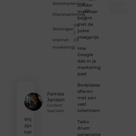
eigen-
dienstverlening
)
zonder
marketin
(21
makelaar
Dienstverlening
begint
)
Je-
met de
(14
eigen-
Woningen
juiste
marketing.be
)
vraagprijs
is dé
Internet
(13
plek
marketing
)
Hoe
waar
creativiteit,
Google
schrijven
Ads in je
en
marketingmix
lezen
past
samenkomen.
Heb je
Bedplassen
een
afleren
passie
Femke
met een
voor
Jansen
bloggen,
vast
Content
verhalen
toilettrainingschema
Specialist
vertellen
Wij
of
Taiko
gewoon
zijn
drum:
het
het
oorsprong
ontdekken