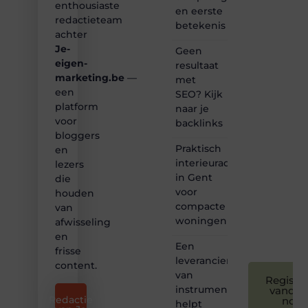
enthousiaste
en eerste
van
redactieteam
betekenis
inspirerende
achter
content?
Je-
Dan
Geen
hoor jij
eigen-
resultaat
bij ons!
marketing.be
—
met
een
SEO? Kijk
❝
platform
naar je
Samen
voor
backlinks
maken
bloggers
we
Praktisch
bloggen
en
toegankelijk,
interieuradvies
lezers
creatief
in Gent
die
en
voor
houden
leuk
compacte
van
voor
woningen
afwisseling
iedereen
❞
en
Een
frisse
leverancier
content.
van
Registre
instrumentatie
vandaa
Redactie
nog
helpt