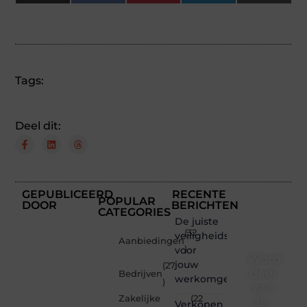
(Twitter)
Tags:
Deel dit:
GEPUBLICEERD
RECENTE
POPULAR
DOOR
BERICHTEN
CATEGORIES
De juiste
(32
veiligheidsschoenen
Aanbiedingen
voor
)
Word
jouw
(27
deel
Bedrijven
werkomgeving
)
van
Zakelijke
(22
Je-
Verkopen