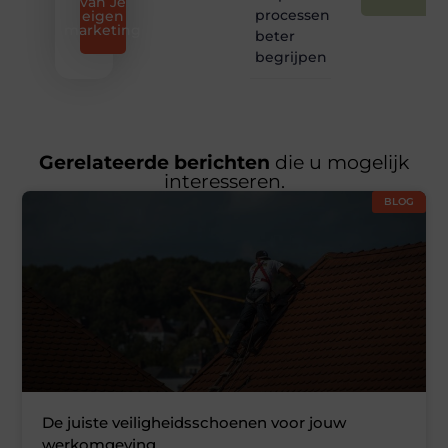
van Je
processen
eigen
marketing
beter
begrijpen
Gerelateerde berichten
die u mogelijk
interesseren.
BLOG
De juiste veiligheidsschoenen voor jouw
werkomgeving