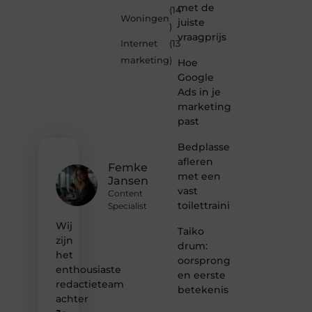
Je-
met de
(14
eigen-
Woningen
juiste
marketing.be
)
vraagprijs
is dé
Internet
(13
plek
marketing
)
Hoe
waar
creativiteit,
Google
schrijven
Ads in je
en
marketingmix
lezen
past
samenkomen.
Heb je
Bedplassen
een
afleren
passie
Femke
met een
voor
Jansen
bloggen,
vast
Content
verhalen
toilettrainingschema
Specialist
vertellen
Wij
of
Taiko
gewoon
zijn
drum:
het
het
oorsprong
ontdekken
enthousiaste
en eerste
van
redactieteam
betekenis
inspirerende
achter
content?