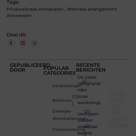
Tags:
Privéwellness Antwerpen
,
Wellness arrangement
Antwerpen
Deel dit:
GEPUBLICEERD
RECENTE
POPULAR
DOOR
BERICHTEN
CATEGORIES
De juiste
(32
veiligheidsschoenen
Aanbiedingen
voor
)
Word
jouw
(27
deel
Bedrijven
werkomgeving
)
van
Zakelijke
(22
Je-
Verkopen
eigen-
dienstverlening
)
zonder
marketin
(21
makelaar
Dienstverlening
begint
)