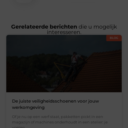
Gerelateerde berichten
die u mogelijk
interesseren.
BLOG
De juiste veiligheidsschoenen voor jouw
werkomgeving
Of je nu op een werf staat, pakketten pickt in een
magazijn of machines onderhoudt in een atelier: je
voeten