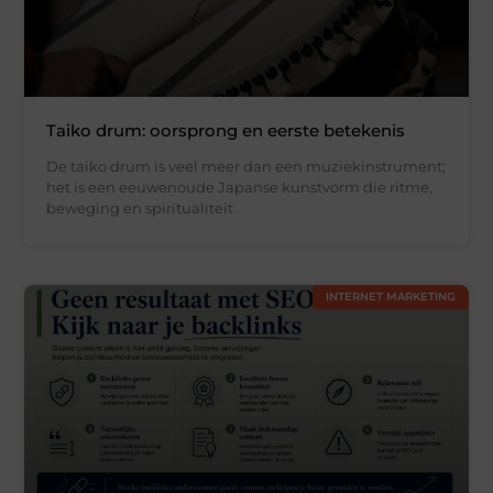
Taiko drum: oorsprong en eerste betekenis
De taiko drum is veel meer dan een muziekinstrument;
het is een eeuwenoude Japanse kunstvorm die ritme,
beweging en spiritualiteit
INTERNET MARKETING