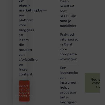
Je-
Dan
Geen
hoor jij
eigen-
resultaat
bij ons!
marketing.be
—
met
een
SEO? Kijk
❝
platform
naar je
Samen
voor
backlinks
maken
bloggers
we
Praktisch
bloggen
en
toegankelijk,
interieuradvies
lezers
creatief
in Gent
die
en
voor
houden
leuk
compacte
van
voor
woningen
afwisseling
iedereen
❞
en
Een
frisse
leverancier
content.
van
Registre
instrumentatie
vandaa
Redactie
nog
helpt
van Je
processen
eigen
marketing
beter
begrijpen