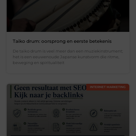
Taiko drum: oorsprong en eerste betekenis
De taiko drum is veel meer dan een muziekinstrument;
het is een eeuwenoude Japanse kunstvorm die ritme,
beweging en spiritualiteit
INTERNET MARKETING