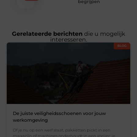
begrijpen
Gerelateerde berichten
die u mogelijk
interesseren.
BLOG
De juiste veiligheidsschoenen voor jouw
werkomgeving
Of je nu op een werf staat, pakketten pickt in een
magazijn of machines onderhoudt in een atelier: je