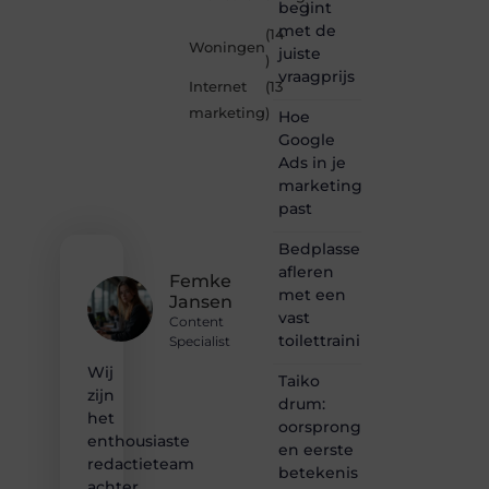
begint
)
Je-
met de
(14
eigen-
Woningen
juiste
marketing.be
)
vraagprijs
is dé
Internet
(13
plek
marketing
)
Hoe
waar
creativiteit,
Google
schrijven
Ads in je
en
marketingmix
lezen
past
samenkomen.
Heb je
Bedplassen
een
afleren
passie
Femke
met een
voor
Jansen
bloggen,
vast
Content
verhalen
toilettrainingschema
Specialist
vertellen
Wij
of
Taiko
gewoon
zijn
drum:
het
het
oorsprong
ontdekken
enthousiaste
en eerste
van
redactieteam
betekenis
inspirerende
achter