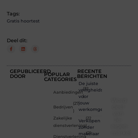
Tags:
Gratis hoortest
Deel dit:
GEPUBLICEERD
RECENTE
POPULAR
DOOR
BERICHTEN
CATEGORIES
De juiste
(32
veiligheidsschoenen
Aanbiedingen
voor
)
Word
jouw
(27
deel
Bedrijven
werkomgeving
)
van
Zakelijke
(22
Je-
Verkopen
eigen-
dienstverlening
)
zonder
marketin
(21
makelaar
Dienstverlening