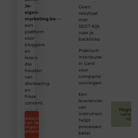
content?
Je-
Dan
Geen
hoor jij
eigen-
resultaat
bij ons!
marketing.be
—
met
een
SEO? Kijk
❝
platform
naar je
Samen
voor
backlinks
maken
bloggers
we
Praktisch
bloggen
en
toegankelijk,
interieuradvies
lezers
creatief
in Gent
die
en
voor
houden
leuk
compacte
van
voor
woningen
afwisseling
iedereen
❞
en
Een
frisse
leverancier
content.
van
Registre
instrumentatie
vandaa
Redactie
nog
helpt
van Je
processen
eigen
marketing
beter