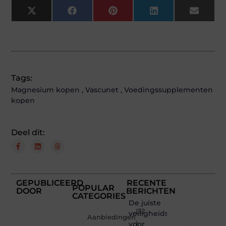
X
Facebook
Pinterest
LinkedIn
Email
(Twitter)
Tags:
Magnesium kopen
,
Vascunet
,
Voedingssupplementen
kopen
Deel dit:
GEPUBLICEERD
RECENTE
POPULAR
DOOR
BERICHTEN
CATEGORIES
De juiste
(32
veiligheidsschoenen
Aanbiedingen
voor
)