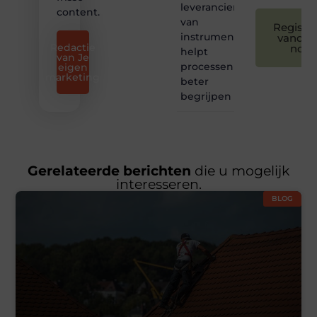
leverancier
content.
van
Registre
instrumentatie
vandaa
Redactie
nog
helpt
van Je
processen
eigen
marketing
beter
begrijpen
Gerelateerde berichten
die u mogelijk
interesseren.
BLOG