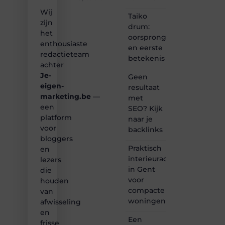
vertellen
Wij
of
Taiko
gewoon
zijn
drum:
het
het
oorsprong
ontdekken
enthousiaste
en eerste
van
redactieteam
betekenis
inspirerende
achter
content?
Je-
Dan
Geen
hoor jij
eigen-
resultaat
bij ons!
marketing.be
—
met
een
SEO? Kijk
❝
platform
naar je
Samen
voor
backlinks
maken
bloggers
we
Praktisch
bloggen
en
toegankelijk,
interieuradvies
lezers
creatief
in Gent
die
en
voor
houden
leuk
compacte
van
voor
woningen
afwisseling
iedereen
❞
en
Een
frisse