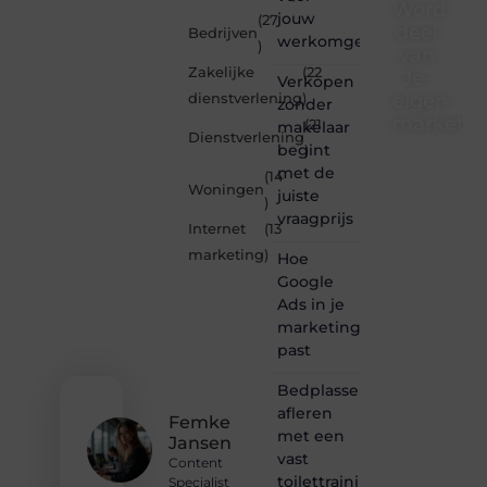
Word
jouw
(27
deel
Bedrijven
werkomgeving
)
van
Zakelijke
(22
Je-
Verkopen
eigen-
dienstverlening
)
zonder
marketin
(21
makelaar
Dienstverlening
begint
)
Je-
met de
(14
eigen-
Woningen
juiste
marketing.be
)
vraagprijs
is dé
Internet
(13
plek
marketing
)
Hoe
waar
creativiteit,
Google
schrijven
Ads in je
en
marketingmix
lezen
past
samenkomen.
Heb je
Bedplassen
een
afleren
passie
Femke
met een
voor
Jansen
bloggen,
vast
Content
verhalen
toilettrainingschema
Specialist