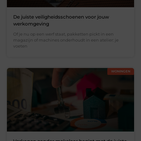
De juiste veiligheidsschoenen voor jouw
werkomgeving
Of je nu op een werf staat, pakketten pickt in een
magazijn of machines onderhoudt in een atelier: je
voeten
WONINGEN