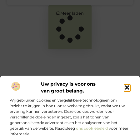
Meer laden
Uw privacy is voor ons
van groot belang.
Main Links
Wij gebruiken cookies en vergelijkbare technologieën om
Goede links inkopen: zo versterk jij je online autoriteit en SEO
Geld verdienen via internet: jouw complete gids voor online inkomen
inzicht te krijgen in hoe u onze website gebruikt, zodat we uw
ervaring kunnen verbeteren. Deze cookies worden voor
verschillende doeleinden ingezet, zoals het tonen van
Ontdek elke dag iets nieuws op Je-eigen-marketing.be.
gepersonaliseerde advertenties en het analyseren van het
Sterke marketing begint bij jezelf.
gebruik van de website. Raadpleeg
ons cookiebeleid
voor meer
informatie.