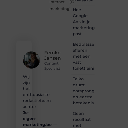
Internet
(13
plek
marketing
)
Hoe
waar
creativiteit,
Google
schrijven
Ads in je
en
marketingmix
lezen
past
samenkomen.
Heb je
Bedplassen
een
afleren
passie
Femke
met een
voor
Jansen
bloggen,
vast
Content
verhalen
toilettrainingschema
Specialist
vertellen
Wij
of
Taiko
gewoon
zijn
drum:
het
het
oorsprong
ontdekken
enthousiaste
en eerste
van
redactieteam
betekenis
inspirerende
achter
content?
Je-
Dan
Geen
hoor jij
eigen-
resultaat
bij ons!
marketing.be
—
met