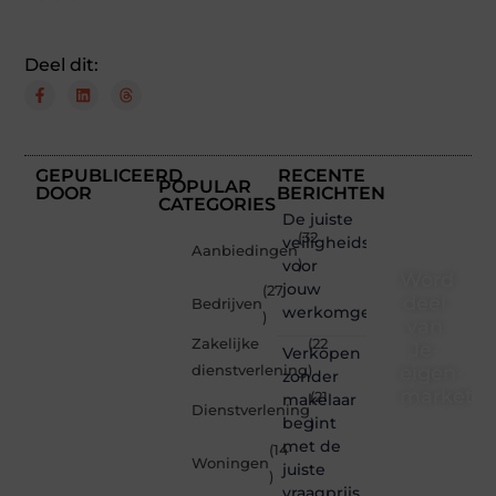
Deel dit:
GEPUBLICEERD
RECENTE
POPULAR
DOOR
BERICHTEN
CATEGORIES
De juiste
(32
veiligheidsschoenen
Aanbiedingen
voor
)
Word
jouw
(27
deel
Bedrijven
werkomgeving
)
van
Zakelijke
(22
Je-
Verkopen
eigen-
dienstverlening
)
zonder
marketin
(21
makelaar
Dienstverlening
begint
)
Je-
met de
(14
eigen-
Woningen
juiste
marketing.be
)
vraagprijs
is dé