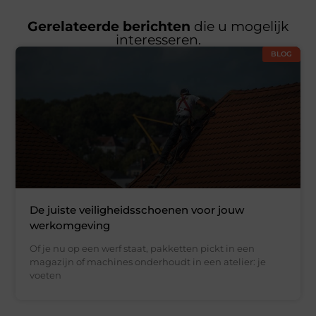
Gerelateerde berichten
die u mogelijk
interesseren.
BLOG
De juiste veiligheidsschoenen voor jouw
werkomgeving
Of je nu op een werf staat, pakketten pickt in een
magazijn of machines onderhoudt in een atelier: je
voeten