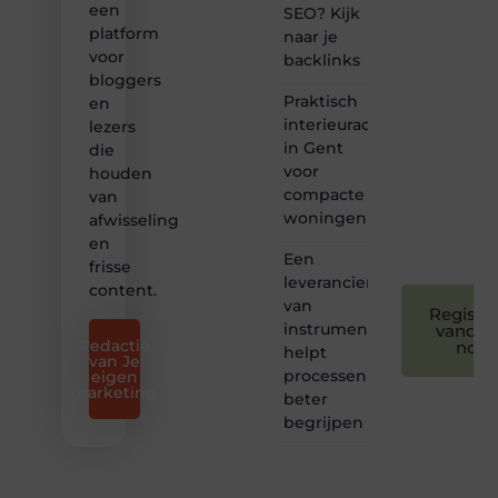
een
SEO? Kijk
❝
platform
naar je
Samen
voor
backlinks
maken
bloggers
we
Praktisch
bloggen
en
toegankelijk,
interieuradvies
lezers
creatief
in Gent
die
en
voor
houden
leuk
compacte
van
voor
woningen
afwisseling
iedereen
❞
en
Een
frisse
leverancier
content.
van
Registre
instrumentatie
vandaa
Redactie
nog
helpt
van Je
processen
eigen
marketing
beter
begrijpen