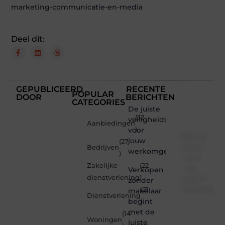
marketing-communicatie-en-media
Deel dit:
GEPUBLICEERD
RECENTE
POPULAR
DOOR
BERICHTEN
CATEGORIES
De juiste
(32
veiligheidsschoenen
Aanbiedingen
voor
)
Word
jouw
(27
deel
Bedrijven
werkomgeving
)
van
Zakelijke
(22
Je-
Verkopen
eigen-
dienstverlening
)
zonder
marketin
(21
makelaar
Dienstverlening
begint
)
Je-
met de
(14
eigen-
Woningen
juiste
marketing.be