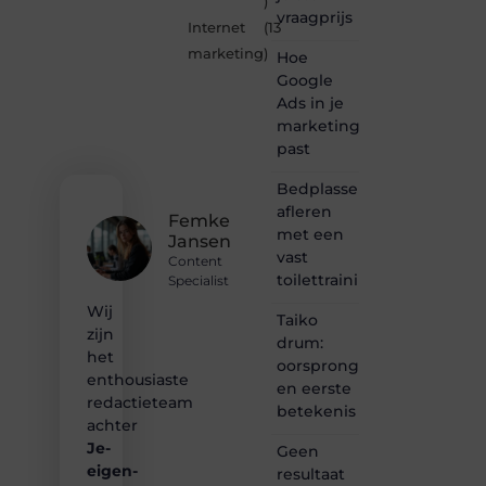
)
vraagprijs
is dé
Internet
(13
plek
marketing
)
Hoe
waar
creativiteit,
Google
schrijven
Ads in je
en
marketingmix
lezen
past
samenkomen.
Heb je
Bedplassen
een
afleren
passie
Femke
met een
voor
Jansen
bloggen,
vast
Content
verhalen
toilettrainingschema
Specialist
vertellen
Wij
of
Taiko
gewoon
zijn
drum:
het
het
oorsprong
ontdekken
enthousiaste
en eerste
van
redactieteam
betekenis
inspirerende
achter
content?
Je-
Dan
Geen
hoor jij
eigen-
resultaat