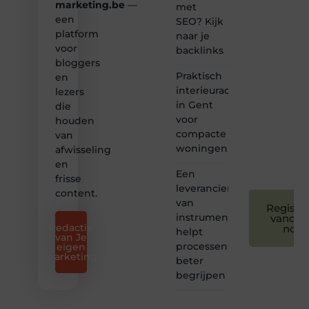
bij ons!
marketing.be
—
met
een
SEO? Kijk
❝
platform
naar je
Samen
voor
backlinks
maken
bloggers
we
Praktisch
bloggen
en
toegankelijk,
interieuradvies
lezers
creatief
in Gent
die
en
voor
houden
leuk
compacte
van
voor
woningen
afwisseling
iedereen
❞
en
Een
frisse
leverancier
content.
van
Registre
instrumentatie
vandaa
Redactie
nog
helpt
van Je
processen
eigen
marketing
beter
begrijpen