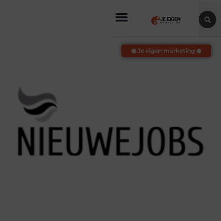
◉ Je eigen marketing ◉