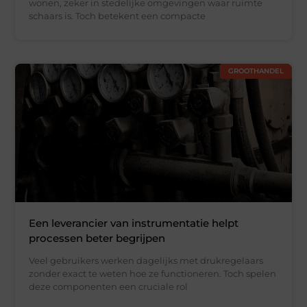
wonen, zeker in stedelijke omgevingen waar ruimte
schaars is. Toch betekent een compacte
GROOTHANDEL
Een leverancier van instrumentatie helpt
processen beter begrijpen
Veel gebruikers werken dagelijks met drukregelaars
zonder exact te weten hoe ze functioneren. Toch spelen
deze componenten een cruciale rol