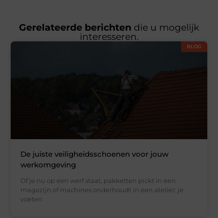
Gerelateerde berichten
die u mogelijk
interesseren.
BLOG
De juiste veiligheidsschoenen voor jouw
werkomgeving
Of je nu op een werf staat, pakketten pickt in een
magazijn of machines onderhoudt in een atelier: je
voeten