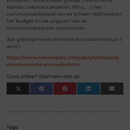
evolueren : audiovisueel goedje ( telefonische
kranten, telematicakranten, films,. . . ), het
communicatiebeleid van de lichaam definixebren
het budget en de uitgaven van de
communicatieacties contracteren
3de graad generaal vormend secundair instituut (
aso3 )
https://www.nieuwejobs.com/job/q/marketing-
communicatie-en-media.html
Goed artikel? Deel hem dan op:
X
Facebook
Pinterest
LinkedIn
Email
(Twitter)
Tags: