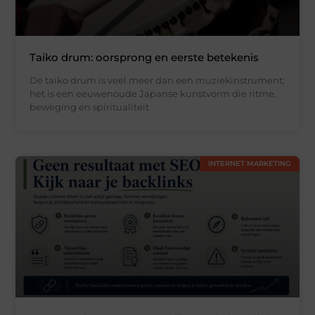
Taiko drum: oorsprong en eerste betekenis
De taiko drum is veel meer dan een muziekinstrument;
het is een eeuwenoude Japanse kunstvorm die ritme,
beweging en spiritualiteit
INTERNET MARKETING