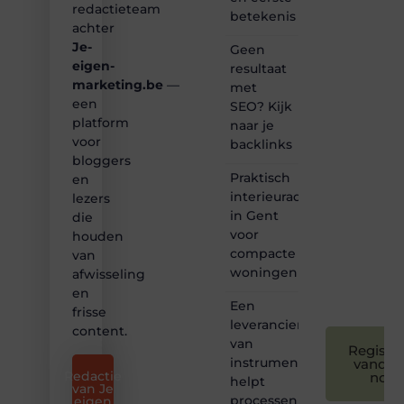
redactieteam
betekenis
inspirerende
achter
content?
Je-
Dan
Geen
hoor jij
eigen-
resultaat
bij ons!
marketing.be
—
met
een
SEO? Kijk
❝
platform
naar je
Samen
voor
backlinks
maken
bloggers
we
Praktisch
bloggen
en
toegankelijk,
interieuradvies
lezers
creatief
in Gent
die
en
voor
houden
leuk
compacte
van
voor
woningen
afwisseling
iedereen
❞
en
Een
frisse
leverancier
content.
van
Registre
instrumentatie
vandaa
Redactie
nog
helpt
van Je
processen
eigen