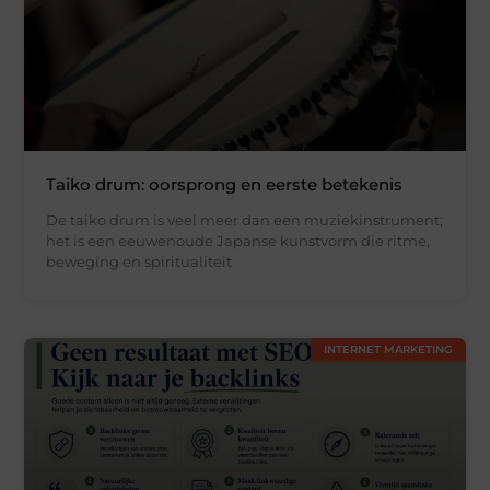
Taiko drum: oorsprong en eerste betekenis
De taiko drum is veel meer dan een muziekinstrument;
het is een eeuwenoude Japanse kunstvorm die ritme,
beweging en spiritualiteit
INTERNET MARKETING