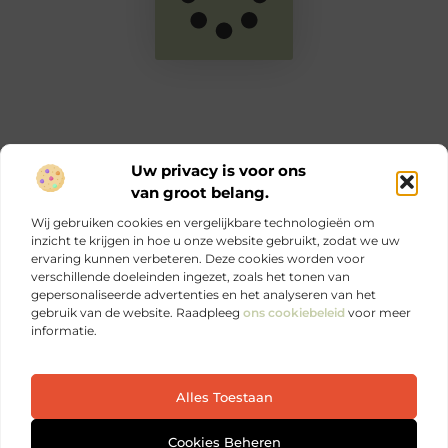
Uw privacy is voor ons
van groot belang.
Main Links
Wij gebruiken cookies en vergelijkbare technologieën om
Goede links inkopen: zo versterk jij je online autoriteit en SEO
Geld verdienen via internet: jouw complete gids voor online inkomen
inzicht te krijgen in hoe u onze website gebruikt, zodat we uw
ervaring kunnen verbeteren. Deze cookies worden voor
verschillende doeleinden ingezet, zoals het tonen van
Ontdek elke dag iets nieuws op Je-eigen-marketing.be.
gepersonaliseerde advertenties en het analyseren van het
Sterke marketing begint bij jezelf.
gebruik van de website. Raadpleeg
ons cookiebeleid
voor meer
informatie.
Website index
Cookiebeleid (EU)
Alles Toestaan
@2025 All Right Reserved. Design by
www.je-eigen-
marketing.be
Cookies Beheren