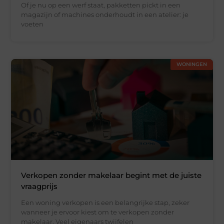
Of je nu op een werf staat, pakketten pickt in een
magazijn of machines onderhoudt in een atelier: je
voeten
WONINGEN
Verkopen zonder makelaar begint met de juiste
vraagprijs
Een woning verkopen is een belangrijke stap, zeker
wanneer je ervoor kiest om te verkopen zonder
makelaar. Veel eigenaars twijfelen