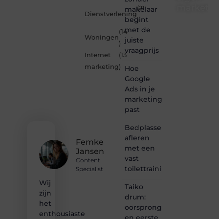
marketin
(21
makelaar
Dienstverlening
begint
)
Je-
met de
(14
eigen-
Woningen
juiste
marketing.be
)
vraagprijs
is dé
Internet
(13
plek
marketing
)
Hoe
waar
creativiteit,
Google
schrijven
Ads in je
en
marketingmix
lezen
past
samenkomen.
Heb je
Bedplassen
een
afleren
passie
Femke
met een
voor
Jansen
bloggen,
vast
Content
verhalen
toilettrainingschema
Specialist
vertellen
Wij
of
Taiko
gewoon
zijn
drum:
het
het
oorsprong
ontdekken
enthousiaste
en eerste
van