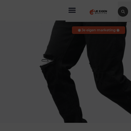
◉ Je eigen marketing ◉