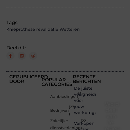
Tags:
Knieprothese revalidatie Wetteren
Deel dit:
GEPUBLICEERD
RECENTE
POPULAR
DOOR
BERICHTEN
CATEGORIES
De juiste
(32
veiligheidsschoenen
Aanbiedingen
voor
)
Word
jouw
(27
deel
Bedrijven
werkomgeving
)
van
Zakelijke
(22
Je-
Verkopen
eigen-
dienstverlening
)
zonder