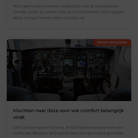
Veel gebruikers werken dagelijks met drukregelaars
zonder exact te weten hoe ze functioneren. Toch spelen
deze componenten een cruciale rol
DIENSTVERLENING
Vluchten naar Ibiza voor wie comfort belangrijk
vindt
Een zonovergoten eiland, kristalheldere baaien en een
verfijnde lifestyle: Ibiza blijft een van de meest geliefde