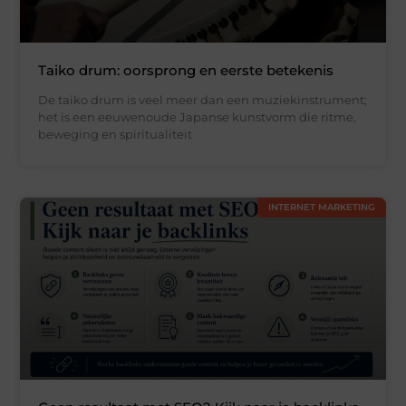
Taiko drum: oorsprong en eerste betekenis
De taiko drum is veel meer dan een muziekinstrument;
het is een eeuwenoude Japanse kunstvorm die ritme,
beweging en spiritualiteit
INTERNET MARKETING