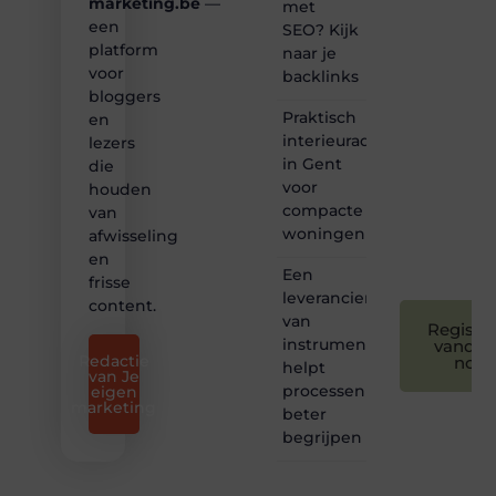
marketing.be
—
met
een
SEO? Kijk
❝
platform
naar je
Samen
voor
backlinks
maken
bloggers
we
Praktisch
bloggen
en
toegankelijk,
interieuradvies
lezers
creatief
in Gent
die
en
voor
houden
leuk
compacte
van
voor
woningen
afwisseling
iedereen
❞
en
Een
frisse
leverancier
content.
van
Registre
instrumentatie
vandaa
Redactie
nog
helpt
van Je
processen
eigen
marketing
beter
begrijpen