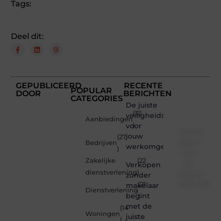
Tags:
Deel dit:
GEPUBLICEERD
RECENTE
POPULAR
DOOR
BERICHTEN
CATEGORIES
De juiste
(32
veiligheidsschoenen
Aanbiedingen
voor
)
Word
jouw
(27
deel
Bedrijven
werkomgeving
)
van
Zakelijke
(22
Je-
Verkopen
eigen-
dienstverlening
)
zonder
marketin
(21
makelaar
Dienstverlening
begint
)
Je-
met de
(14
eigen-
Woningen
juiste
marketing.be
)