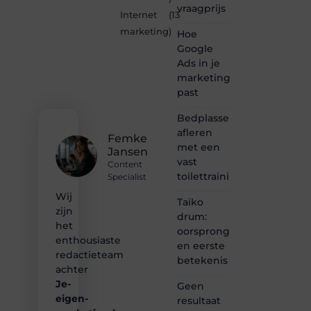
vraagprijs
is dé
Internet
(13
plek
marketing
)
Hoe
waar
creativiteit,
Google
schrijven
Ads in je
en
marketingmix
lezen
past
samenkomen.
Heb je
Bedplassen
een
afleren
passie
Femke
met een
voor
Jansen
bloggen,
vast
Content
verhalen
toilettrainingschema
Specialist
vertellen
Wij
of
Taiko
gewoon
zijn
drum:
het
het
oorsprong
ontdekken
enthousiaste
en eerste
van
redactieteam
betekenis
inspirerende
achter
content?
Je-
Dan
Geen
hoor jij
eigen-
resultaat
bij ons!