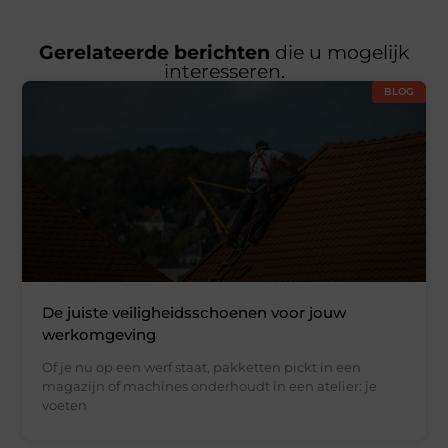
Gerelateerde berichten
die u mogelijk
interesseren.
BLOG
De juiste veiligheidsschoenen voor jouw
werkomgeving
Of je nu op een werf staat, pakketten pickt in een
magazijn of machines onderhoudt in een atelier: je
voeten