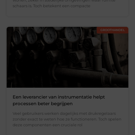
wonen, zeker in stedelijke omgevingen waar ruimte
schaars is. Toch betekent een compacte
GROOTHANDEL
Een leverancier van instrumentatie helpt
processen beter begrijpen
Veel gebruikers werken dagelijks met drukregelaars
zonder exact te weten hoe ze functioneren. Toch spelen
deze componenten een cruciale rol