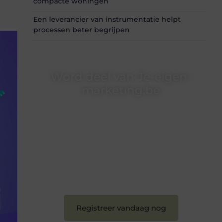
compacte woningen
Een leverancier van instrumentatie helpt
processen beter begrijpen
Word deel van Je-eigen-
marketing.be
Je-eigen-marketing.be is dé plek waar
creativiteit, schrijven en lezen samenkomen.
Heb je een passie voor bloggen, verhalen
vertellen of gewoon het ontdekken van
inspirerende content? Dan hoor jij bij ons!
❝
Samen maken we bloggen toegankelijk,
creatief en leuk voor iedereen
❞
Registreer vandaag nog