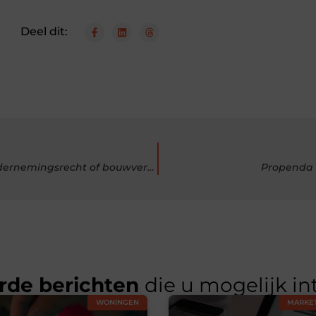
Deel dit:
Maak een afspraak bij dit kantoor voor een advocaat ondernemingsrecht of bouwverzekeringen
Propenda 
rde berichten
die u mogelijk in
WONINGEN
MARKET