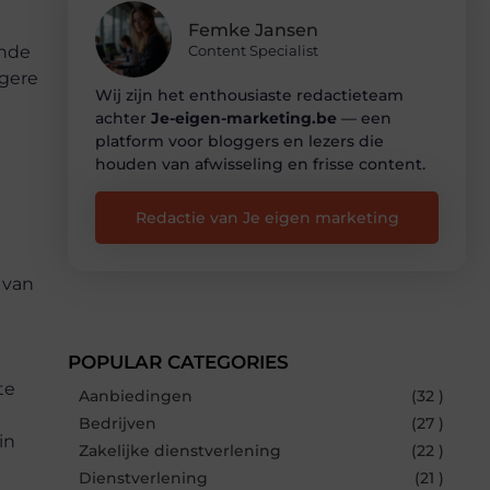
Femke Jansen
ende
Content Specialist
ogere
Wij zijn het enthousiaste redactieteam
achter
Je-eigen-marketing.be
— een
platform voor bloggers en lezers die
houden van afwisseling en frisse content.
Redactie van Je eigen marketing
 van
POPULAR CATEGORIES
te
Aanbiedingen
(32 )
Bedrijven
(27 )
in
Zakelijke dienstverlening
(22 )
Dienstverlening
(21 )