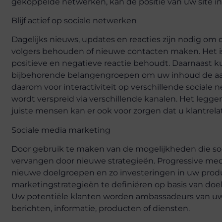
gekoppelde netwerken, kan de positie van uw site i
Blijf actief op sociale netwerken
Dagelijks nieuws, updates en reacties zijn nodig om
volgers behouden of nieuwe contacten maken. Het is
positieve en negatieve reactie behoudt. Daarnaast k
bijbehorende belangengroepen om uw inhoud de aand
daarom voor interactiviteit op verschillende sociale 
wordt verspreid via verschillende kanalen. Het le
juiste mensen kan er ook voor zorgen dat u klantrelati
Sociale media marketing
Door gebruik te maken van de mogelijkheden die so
vervangen door nieuwe strategieën. Progressive medi
nieuwe doelgroepen en zo investeringen in uw produc
marketingstrategieën te definiëren op basis van do
Uw potentiële klanten worden ambassadeurs van uw 
berichten, informatie, producten of diensten.