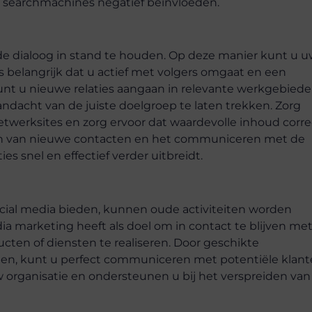
n searchmachines negatief beïnvloeden.
 de dialoog in stand te houden. Op deze manier kunt u 
 belangrijk dat u actief met volgers omgaat en een
unt u nieuwe relaties aangaan in relevante werkgebied
acht van de juiste doelgroep te laten trekken. Zorg
netwerksites en zorg ervoor dat waardevolle inhoud corre
ggen van nieuwe contacten en het communiceren met de
es snel en effectief verder uitbreidt.
cial media bieden, kunnen oude activiteiten worden
a marketing heeft als doel om in contact te blijven me
ten of diensten te realiseren. Door geschikte
elen, kunt u perfect communiceren met potentiële klant
organisatie en ondersteunen u bij het verspreiden va