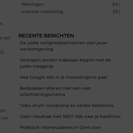
Woningen
(14 )
Internet marketing
(13 )
uw
RECENTE BERICHTEN
en en
De juiste veiligheidsschoenen voor jouw
werkomgeving
ct
Verkopen zonder makelaar begint met de
juiste vraagprijs
Hoe Google Ads in je marketingmix past
Bedplassen afleren met een vast
toilettrainingschema
t
Taiko drum: oorsprong en eerste betekenis
en.
Geen resultaat met SEO? Kijk naar je backlinks
n uw
Praktisch interieuradvies in Gent voor