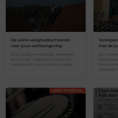
De juiste veiligheidsschoenen
Verkopen
voor jouw werkomgeving
met de jui
Of je nu op een werf staat, pakketten
Een woning
pickt in een magazijn of machines
belangrijke
onderhoudt in een atelier: je voeten
ervoor kie
makelaar. V
HOBBY EN VRIJE TIJD