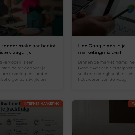
 zonder makelaar begint
Hoe Google Ads in je
ste vraagprijs
marketingmix past
 verkopen is een
Binnen de marketingmix n
 stap, zeker wanneer je
Google Ads een sleutelpositi
st om te verkopen zonder
veel marketingkanalen zich 
eel eigenaars twijfelen
het creëren van de vraag
INTERNET MARKETING
W