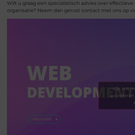
Wilt u graag een specialistisch advies over effectie
organisatie? Neem dan gerust contact met ons op via
Klik om ma
accepteren 