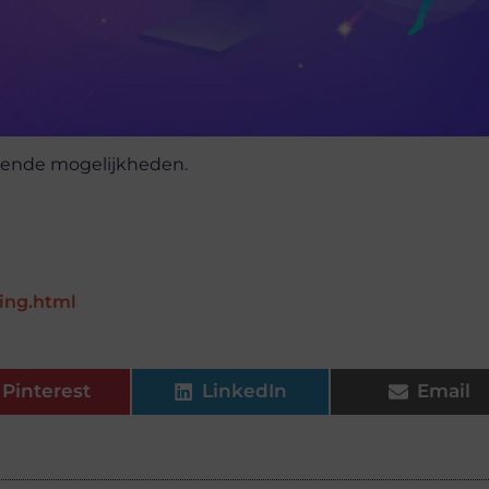
lende mogelijkheden.
ing.html
Pinterest
LinkedIn
Email