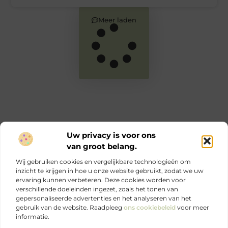
Meer laden
Uw privacy is voor ons
van groot belang.
Main Links
Wij gebruiken cookies en vergelijkbare technologieën om
Goede links inkopen: zo versterk jij je online autoriteit en SEO
Geld verdienen via internet: jouw complete gids voor online inkomen
inzicht te krijgen in hoe u onze website gebruikt, zodat we uw
ervaring kunnen verbeteren. Deze cookies worden voor
verschillende doeleinden ingezet, zoals het tonen van
Ontdek elke dag iets nieuws op Je-eigen-marketing.be.
gepersonaliseerde advertenties en het analyseren van het
Sterke marketing begint bij jezelf.
gebruik van de website. Raadpleeg
ons cookiebeleid
voor meer
informatie.