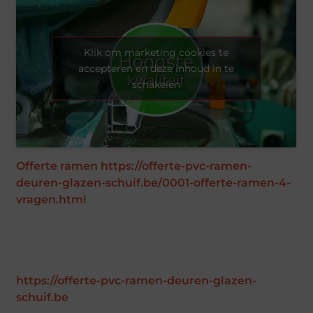
Klik om marketing cookies te
accepteren en deze inhoud in te
schakelen
Offerte ramen
https://offerte-pvc-ramen-
deuren-glazen-schuif.be/0001-offerte-ramen-4-
vragen.html
https://offerte-pvc-ramen-deuren-glazen-
schuif.be