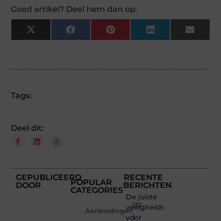
Goed artikel? Deel hem dan op:
X
Facebook
Pinterest
LinkedIn
Email
(Twitter)
Tags:
Deel dit:
GEPUBLICEERD
RECENTE
POPULAR
DOOR
BERICHTEN
CATEGORIES
De juiste
(32
veiligheidsschoenen
Aanbiedingen
voor
)