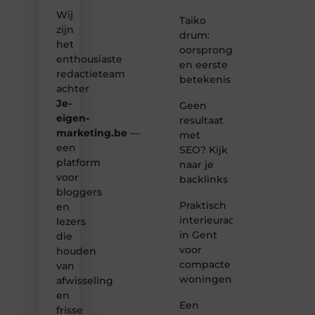
vertellen
Wij
of
Taiko
gewoon
zijn
drum:
het
het
oorsprong
ontdekken
enthousiaste
en eerste
van
redactieteam
betekenis
inspirerende
achter
content?
Je-
Dan
Geen
hoor jij
eigen-
resultaat
bij ons!
marketing.be
—
met
een
SEO? Kijk
❝
platform
naar je
Samen
voor
backlinks
maken
bloggers
we
Praktisch
bloggen
en
toegankelijk,
interieuradvies
lezers
creatief
in Gent
die
en
voor
houden
leuk
compacte
van
voor
woningen
afwisseling
iedereen
❞
en
Een
frisse