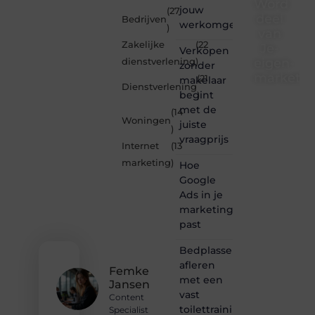
Word
jouw
(27
deel
Bedrijven
werkomgeving
)
van
Zakelijke
(22
Je-
Verkopen
eigen-
dienstverlening
)
zonder
marketin
(21
makelaar
Dienstverlening
begint
)
Je-
met de
(14
eigen-
Woningen
juiste
marketing.be
)
vraagprijs
is dé
Internet
(13
plek
marketing
)
Hoe
waar
creativiteit,
Google
schrijven
Ads in je
en
marketingmix
lezen
past
samenkomen.
Heb je
Bedplassen
een
afleren
passie
Femke
met een
voor
Jansen
bloggen,
vast
Content
verhalen
toilettrainingschema
Specialist