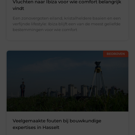
Vluchten naar Ibiza voor wie comfort belangrijk
vindt
Een zonovergoten eiland, kristalheldere baaien en een
verfijnde lifestyle: Ibiza blijft een van de meest geliefde
bestemmingen voor wie comfort
BEDRIJVEN
Veelgemaakte fouten bij bouwkundige
expertises in Hasselt