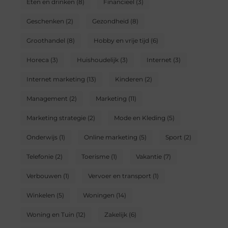
Eten en drinken
(8)
Financieel
(3)
Geschenken
(2)
Gezondheid
(8)
Groothandel
(8)
Hobby en vrije tijd
(6)
Horeca
(3)
Huishoudelijk
(3)
Internet
(3)
Internet marketing
(13)
Kinderen
(2)
Management
(2)
Marketing
(11)
Marketing strategie
(2)
Mode en Kleding
(5)
Onderwijs
(1)
Online marketing
(5)
Sport
(2)
Telefonie
(2)
Toerisme
(1)
Vakantie
(7)
Verbouwen
(1)
Vervoer en transport
(1)
Winkelen
(5)
Woningen
(14)
Woning en Tuin
(12)
Zakelijk
(6)