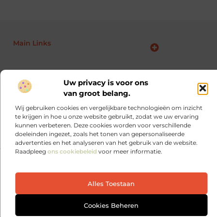
Main Links
Goede links inkopen: zo versterk jij je online autoriteit en SEO
Geld verdienen via internet: jouw complete gids voor online inkomen
Uw privacy is voor ons
Ontdek elke dag iets nieuws op Je-eigen-marketing.be.
van groot belang.
Sterke marketing begint bij jezelf.
Wij gebruiken cookies en vergelijkbare technologieën om inzicht
te krijgen in hoe u onze website gebruikt, zodat we uw ervaring
Website index
Cookiebeleid (EU)
kunnen verbeteren. Deze cookies worden voor verschillende
doeleinden ingezet, zoals het tonen van gepersonaliseerde
advertenties en het analyseren van het gebruik van de website.
Raadpleeg
ons cookiebeleid
voor meer informatie.
@2025 All Right Reserved. Design by
www.je-eigen-
marketing.be
Alles Toestaan
Cookies Beheren