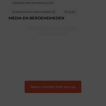
Zakelijke dienstverlening
(22)
Zoekmachine optimalisatie
(2)
Zorg
(5)
MEDIA EN BEROEMDHEDEN
Word deel van Je-eigen-
marketing.be
Je-eigen-marketing.be is dé plek waar creativiteit,
schrijven en lezen samenkomen. Heb je een passie
voor bloggen, verhalen vertellen of gewoon het
ontdekken van inspirerende content? Dan hoor jij bij
ons!
❝
Samen maken we bloggen toegankelijk, creatief
en leuk voor iedereen
❞
Neem contact met ons op