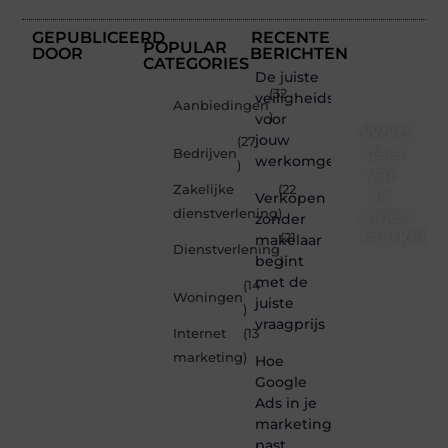
GEPUBLICEERD
RECENTE
POPULAR
DOOR
BERICHTEN
CATEGORIES
De juiste
(32
veiligheidsschoenen
Aanbiedingen
voor
)
Word
jouw
(27
deel
Bedrijven
werkomgeving
)
van
Zakelijke
(22
Je-
Verkopen
eigen-
dienstverlening
)
zonder
marketin
(21
makelaar
Dienstverlening
begint
)
Je-
met de
(14
eigen-
Woningen
juiste
marketing.be
)
vraagprijs
is dé
Internet
(13
plek
marketing
)
Hoe
waar
creativiteit,
Google
schrijven
Ads in je
en
marketingmix
lezen
past