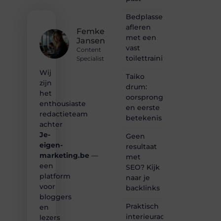
samenkomen.
Heb je
Bedplassen
een
afleren
passie
Femke
met een
voor
Jansen
bloggen,
vast
Content
verhalen
toilettrainingschema
Specialist
vertellen
Wij
of
Taiko
gewoon
zijn
drum:
het
het
oorsprong
ontdekken
enthousiaste
en eerste
van
redactieteam
betekenis
inspirerende
achter
content?
Je-
Dan
Geen
hoor jij
eigen-
resultaat
bij ons!
marketing.be
—
met
een
SEO? Kijk
❝
platform
naar je
Samen
voor
backlinks
maken
bloggers
we
Praktisch
bloggen
en
toegankelijk,
interieuradvies
lezers