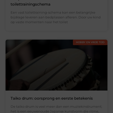
toilettrainingschema
Een vast toilettraining-schema kan een belangrijke
bijdrage leveren aan bedplassen afleren. Door uw kind
op vaste momenten naar het toilet
HOBBY EN VRIJE TIJD
Taiko drum: oorsprong en eerste betekenis
De taiko drum is veel meer dan een muziekinstrument;
het is een eeuwenoude Japanse kunstvorm die ritme,