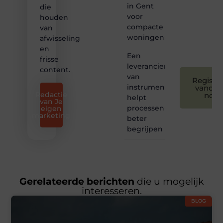
creatief
in Gent
die
en
voor
houden
leuk
compacte
van
voor
woningen
afwisseling
iedereen
❞
en
Een
frisse
leverancier
content.
van
Registre
instrumentatie
vandaa
Redactie
nog
helpt
van Je
processen
eigen
marketing
beter
begrijpen
Gerelateerde berichten
die u mogelijk
interesseren.
BLOG