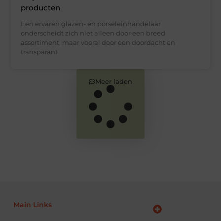
producten
Een ervaren glazen- en porseleinhandelaar
onderscheidt zich niet alleen door een breed
assortiment, maar vooral door een doordacht en
transparant
Meer laden
Main Links
Goede links inkopen: zo versterk jij je online autoriteit en SEO
Geld verdienen via internet: jouw complete gids voor online inkomen