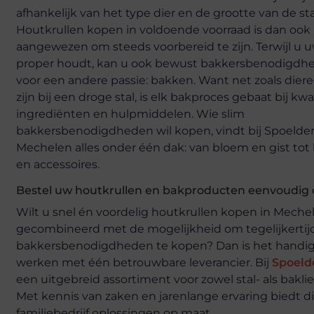
afhankelijk van het type dier en de grootte van de sta
Houtkrullen kopen in voldoende voorraad is dan ook
aangewezen om steeds voorbereid te zijn. Terwijl u u
proper houdt, kan u ook bewust bakkersbenodigd
voor een andere passie: bakken. Want net zoals dier
zijn bij een droge stal, is elk bakproces gebaat bij kwa
ingrediënten en hulpmiddelen. Wie slim
bakkersbenodigdheden wil kopen, vindt bij Spoelder
Mechelen alles onder één dak: van bloem en gist to
en accessoires.
Bestel uw houtkrullen en bakproducten eenvoudig 
Wilt u snel én voordelig houtkrullen kopen in Meche
gecombineerd met de mogelijkheid om tegelijkertij
bakkersbenodigdheden te kopen? Dan is het handi
werken met één betrouwbare leverancier. Bij
Spoeld
een uitgebreid assortiment voor zowel stal- als bakli
Met kennis van zaken en jarenlange ervaring biedt di
familiebedrijf oplossingen op maat.