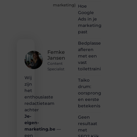
plek
marketing
)
Hoe
waar
creativiteit,
Google
schrijven
Ads in je
en
marketingmix
lezen
past
samenkomen.
Heb je
Bedplassen
een
afleren
passie
Femke
met een
voor
Jansen
bloggen,
vast
Content
verhalen
toilettrainingschema
Specialist
vertellen
Wij
of
Taiko
gewoon
zijn
drum:
het
het
oorsprong
ontdekken
enthousiaste
en eerste
van
redactieteam
betekenis
inspirerende
achter
content?
Je-
Dan
Geen
hoor jij
eigen-
resultaat
bij ons!
marketing.be
—
met
een
SEO? Kijk