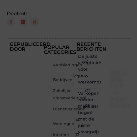
Deel dit:
GEPUBLICEERD
RECENTE
POPULAR
DOOR
BERICHTEN
CATEGORIES
De juiste
(32
veiligheidsschoenen
Aanbiedingen
voor
)
Word
jouw
(27
deel
Bedrijven
werkomgeving
)
van
Zakelijke
(22
Je-
Verkopen
eigen-
dienstverlening
)
zonder
marketin
(21
makelaar
Dienstverlening
begint
)
Je-
met de
(14
eigen-
Woningen
juiste
marketing.be
)
vraagprijs
is dé
Internet
(13