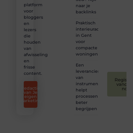
❝
platform
naar je
Samen
voor
backlinks
maken
bloggers
we
Praktisch
bloggen
en
toegankelijk,
interieuradvies
lezers
creatief
in Gent
die
en
voor
houden
leuk
compacte
van
voor
woningen
afwisseling
iedereen
❞
en
Een
frisse
leverancier
content.
van
Registre
instrumentatie
vandaa
Redactie
nog
helpt
van Je
processen
eigen
marketing
beter
begrijpen