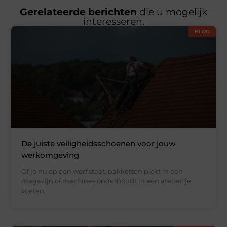
Gerelateerde berichten
die u mogelijk
interesseren.
BLOG
De juiste veiligheidsschoenen voor jouw
werkomgeving
Of je nu op een werf staat, pakketten pickt in een
magazijn of machines onderhoudt in een atelier: je
voeten