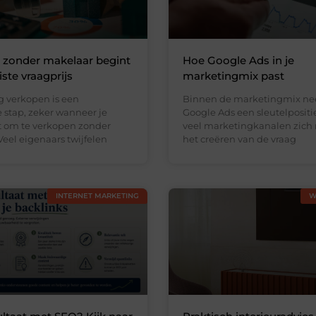
 zonder makelaar begint
Hoe Google Ads in je
ste vraagprijs
marketingmix past
 verkopen is een
Binnen de marketingmix n
 stap, zeker wanneer je
Google Ads een sleutelpositi
st om te verkopen zonder
veel marketingkanalen zich 
eel eigenaars twijfelen
het creëren van de vraag
INTERNET MARKETING
W