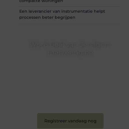
compacte woningen
Een leverancier van instrumentatie helpt
processen beter begrijpen
Word deel van Je-eigen-
marketing.be
Je-eigen-marketing.be is dé plek waar
creativiteit, schrijven en lezen samenkomen.
Heb je een passie voor bloggen, verhalen
vertellen of gewoon het ontdekken van
inspirerende content? Dan hoor jij bij ons!
❝
Samen maken we bloggen toegankelijk,
creatief en leuk voor iedereen
❞
Registreer vandaag nog