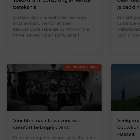
Taiko drum: oorsprong en eerste
Geen resu
betekenis
je backli
De taiko drum is veel meer dan een
Je hebt go
muziekinstrument; het is een
juiste zoe
eeuwenoude Japanse kunstvorm die
website te
ritme, beweging en spiritualiteit
Toch blijv
DIENSTVERLENING
Vluchten naar Ibiza voor wie
Veelgemaa
comfort belangrijk vindt
bouwkundi
Hasselt
Een zonovergoten eiland, kristalheldere