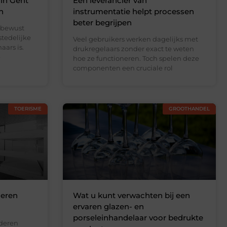
 in Gent
Een leverancier van
n
instrumentatie helpt processen
beter begrijpen
 bewust
stedelijke
Veel gebruikers werken dagelijks met
ars is.
drukregelaars zonder exact te weten
e
hoe ze functioneren. Toch spelen deze
componenten een cruciale rol
TOERISME
GROOTHANDEL
deren
Wat u kunt verwachten bij een
ervaren glazen- en
porseleinhandelaar voor bedrukte
nderen