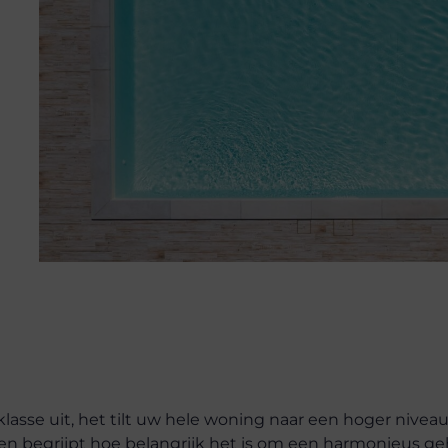
lasse uit, het tilt uw hele woning naar een hoger niveau
n begrijpt hoe belangrijk het is om een harmonieus ge