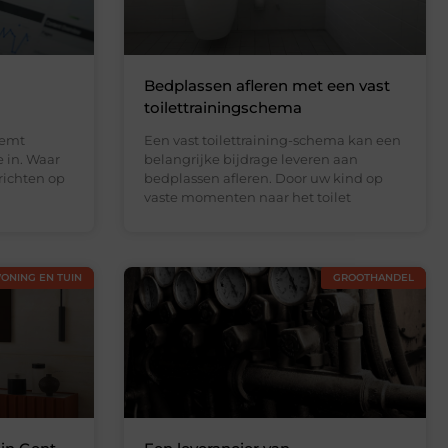
Bedplassen afleren met een vast
toilettrainingschema
eemt
Een vast toilettraining-schema kan een
e in. Waar
belangrijke bijdrage leveren aan
richten op
bedplassen afleren. Door uw kind op
vaste momenten naar het toilet
ONING EN TUIN
GROOTHANDEL