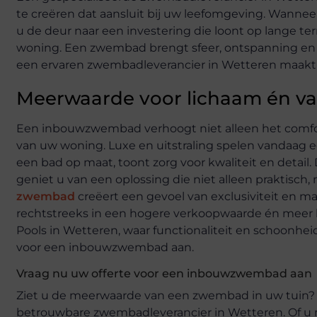
te creëren dat aansluit bij uw leefomgeving. Wanne
u de deur naar een investering die loont op lange ter
woning. Een zwembad brengt sfeer, ontspanning en v
een ervaren zwembadleverancier in Wetteren maakt u
Meerwaarde voor lichaam én v
Een inbouwzwembad verhoogt niet alleen het comfort
van uw woning. Luxe en uitstraling spelen vandaag een
een bad op maat, toont zorg voor kwaliteit en detai
geniet u van een oplossing die niet alleen praktisch
zwembad
creëert een gevoel van exclusiviteit en ma
rechtstreeks in een hogere verkoopwaarde én meer 
Pools in Wetteren, waar functionaliteit en schoonhei
voor een inbouwzwembad aan.
Vraag nu uw offerte voor een inbouwzwembad aan
Ziet u de meerwaarde van een zwembad in uw tuin? 
betrouwbare zwembadleverancier in Wetteren. Of u n