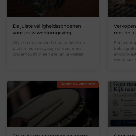
De juiste veiligheidsschoenen
Verkopen
voor jouw werkomgeving
met de jui
Of je nu op een werf staat, pakketten
Een woning
pickt in een magazijn of machines
belangrijke
onderhoudt in een atelier: je voeten
ervoor kie
makelaar. V
HOBBY EN VRIJE TIJD