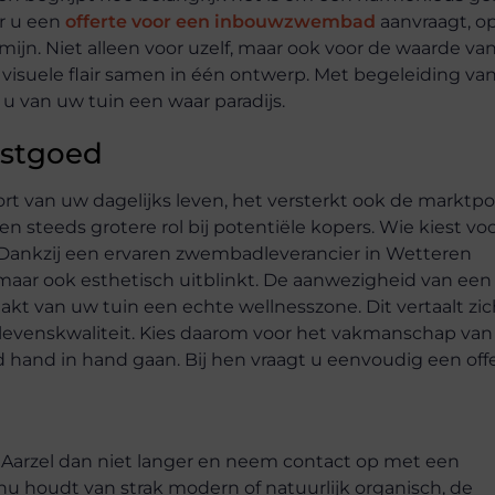
er u een
offerte voor een inbouwzwembad
aanvraagt, o
mijn. Niet alleen voor uzelf, maar ook voor de waarde va
isuele flair samen in één ontwerp. Met begeleiding va
 van uw tuin een waar paradijs.
astgoed
 van uw dagelijks leven, het versterkt ook de marktpos
 steeds grotere rol bij potentiële kopers. Wie kiest vo
l. Dankzij een ervaren zwembadleverancier in Wetteren
, maar ook esthetisch uitblinkt. De aanwezigheid van een
akt van uw tuin een echte wellnesszone. Dit vertaalt zic
levenskwaliteit. Kies daarom voor het vakmanschap van
d hand in hand gaan. Bij hen vraagt u eenvoudig een off
Aarzel dan niet langer en neem contact op met een
u houdt van strak modern of natuurlijk organisch, de