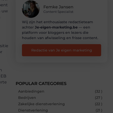
pent
Femke Jansen
n uw
Content Specialist
n
Wij zijn het enthousiaste redactieteam
achter
Je-eigen-marketing.be
— een
platform voor bloggers en lezers die
houden van afwisseling en frisse content.
itie
Redactie van Je eigen marketing
or
h
 EB
erte
POPULAR CATEGORIES
Aanbiedingen
(32 )
Bedrijven
(27 )
Zakelijke dienstverlening
(22 )
Dienstverlening
(21 )