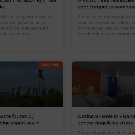
ltaat met SEO? Kijk naar
Praktisch interieuradvies
nks
voor compacte woninge
ede teksten geschreven, de
Steeds meer mensen kiezen
kwoorden gekozen en je
voor kleiner wonen, zeker in 
chnisch op orde gebracht.
omgevingen waar ruimte scha
en de bezoekers
Toch betekent een compact
BEDRIJVEN
kte fouten bij
Gezinsvakantie in Vlaan
ge expertises in
zonder dagelijkse stress
Een gezinsvakantie in Vlaa