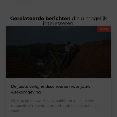
Gerelateerde berichten
die u mogelijk
interesseren.
BLOG
De juiste veiligheidsschoenen voor jouw
werkomgeving
Of je nu op een werf staat, pakketten pickt in een
magazijn of machines onderhoudt in een atelier: je
voeten