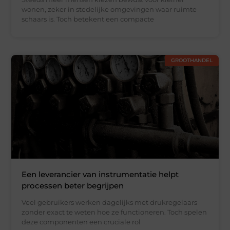
wonen, zeker in stedelijke omgevingen waar ruimte
schaars is. Toch betekent een compacte
GROOTHANDEL
Een leverancier van instrumentatie helpt
processen beter begrijpen
Veel gebruikers werken dagelijks met drukregelaars
zonder exact te weten hoe ze functioneren. Toch spelen
deze componenten een cruciale rol