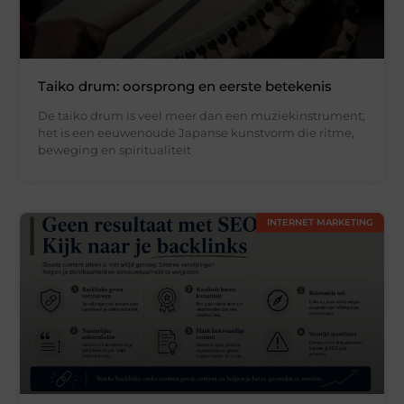
Taiko drum: oorsprong en eerste betekenis
De taiko drum is veel meer dan een muziekinstrument;
het is een eeuwenoude Japanse kunstvorm die ritme,
beweging en spiritualiteit
INTERNET MARKETING