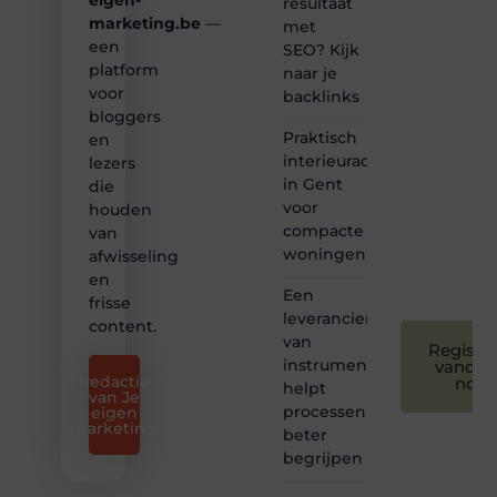
eigen-
resultaat
bij ons!
marketing.be
—
met
een
SEO? Kijk
❝
platform
naar je
Samen
voor
backlinks
maken
bloggers
we
Praktisch
bloggen
en
toegankelijk,
interieuradvies
lezers
creatief
in Gent
die
en
voor
houden
leuk
compacte
van
voor
woningen
afwisseling
iedereen
❞
en
Een
frisse
leverancier
content.
van
Registre
instrumentatie
vandaa
Redactie
nog
helpt
van Je
processen
eigen
marketing
beter
begrijpen