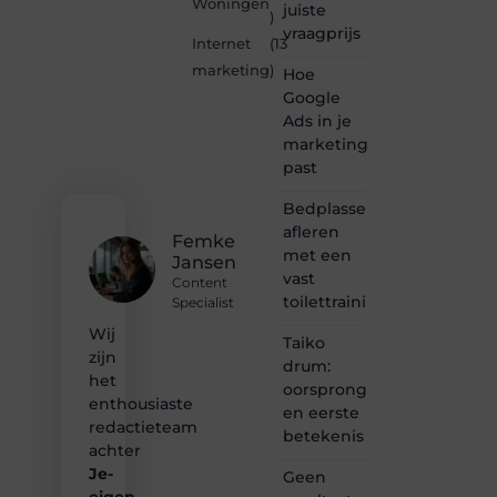
Woningen
juiste
marketing.be
)
vraagprijs
is dé
Internet
(13
plek
marketing
)
Hoe
waar
creativiteit,
Google
schrijven
Ads in je
en
marketingmix
lezen
past
samenkomen.
Heb je
Bedplassen
een
afleren
passie
Femke
met een
voor
Jansen
bloggen,
vast
Content
verhalen
toilettrainingschema
Specialist
vertellen
Wij
of
Taiko
gewoon
zijn
drum:
het
het
oorsprong
ontdekken
enthousiaste
en eerste
van
redactieteam
betekenis
inspirerende
achter
content?
Je-
Dan
Geen
hoor jij