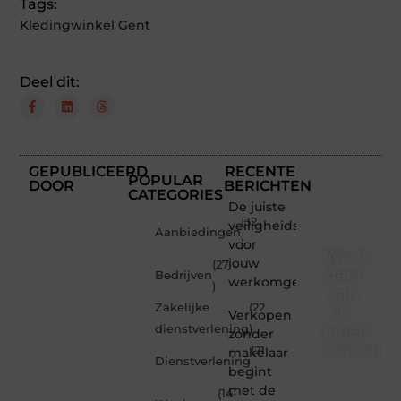
Tags:
Kledingwinkel Gent
Deel dit:
GEPUBLICEERD
RECENTE
POPULAR
DOOR
BERICHTEN
CATEGORIES
De juiste
(32
veiligheidsschoenen
Aanbiedingen
voor
)
Word
jouw
(27
deel
Bedrijven
werkomgeving
)
van
Zakelijke
(22
Je-
Verkopen
eigen-
dienstverlening
)
zonder
marketin
(21
makelaar
Dienstverlening
begint
)
Je-
met de
(14
eigen-