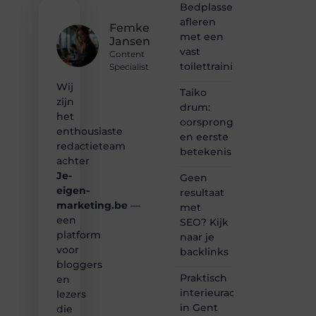
Bedplassen
een
afleren
passie
Femke
met een
voor
Jansen
bloggen,
vast
Content
verhalen
toilettrainingschema
Specialist
vertellen
Wij
of
Taiko
gewoon
zijn
drum:
het
het
oorsprong
ontdekken
enthousiaste
en eerste
van
redactieteam
betekenis
inspirerende
achter
content?
Je-
Dan
Geen
hoor jij
eigen-
resultaat
bij ons!
marketing.be
—
met
een
SEO? Kijk
❝
platform
naar je
Samen
voor
backlinks
maken
bloggers
we
Praktisch
bloggen
en
toegankelijk,
interieuradvies
lezers
creatief
in Gent
die
en