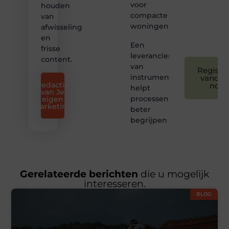
voor
houden
leuk
compacte
van
voor
woningen
afwisseling
iedereen
❞
en
Een
frisse
leverancier
content.
van
Registre
instrumentatie
vandaa
Redactie
nog
helpt
van Je
processen
eigen
marketing
beter
begrijpen
Gerelateerde berichten
die u mogelijk
interesseren.
BLOG