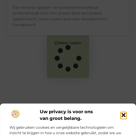
Een ervaren glazen- en porseleinhandelaar
onderscheidt zich niet alleen door een breed
assortiment, maar vooral door een doordacht en
transparant
Meer laden
Uw privacy is voor ons
van groot belang.
Main Links
Wij gebruiken cookies en vergelijkbare technologieën om
Goede links inkopen: zo versterk jij je online autoriteit en SEO
Geld verdienen via internet: jouw complete gids voor online inkomen
inzicht te krijgen in hoe u onze website gebruikt, zodat we uw