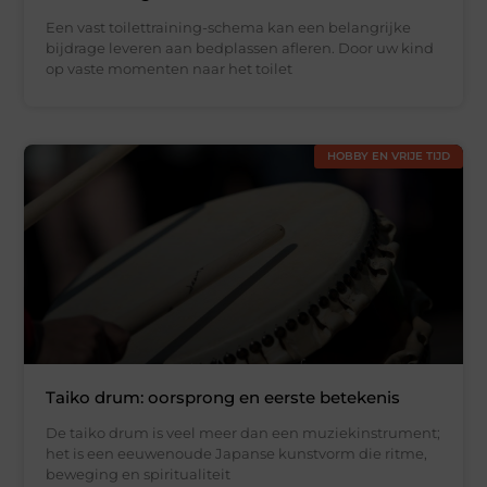
Een vast toilettraining-schema kan een belangrijke
bijdrage leveren aan bedplassen afleren. Door uw kind
op vaste momenten naar het toilet
HOBBY EN VRIJE TIJD
Taiko drum: oorsprong en eerste betekenis
De taiko drum is veel meer dan een muziekinstrument;
het is een eeuwenoude Japanse kunstvorm die ritme,
beweging en spiritualiteit