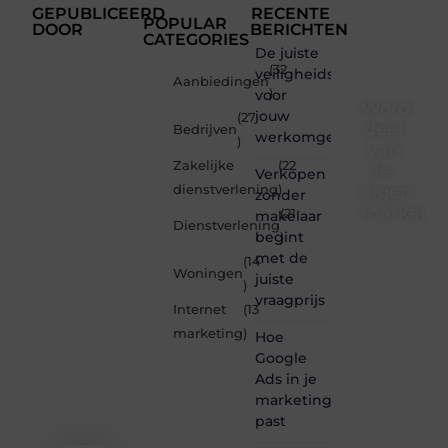
GEPUBLICEERD
RECENTE
POPULAR
DOOR
BERICHTEN
CATEGORIES
De juiste
(32
veiligheidsschoenen
Aanbiedingen
voor
)
Word
jouw
(27
deel
Bedrijven
werkomgeving
)
van
Zakelijke
(22
Je-
Verkopen
eigen-
dienstverlening
)
zonder
marketin
(21
makelaar
Dienstverlening
begint
)
Je-
met de
(14
eigen-
Woningen
juiste
marketing.be
)
vraagprijs
is dé
Internet
(13
plek
marketing
)
Hoe
waar
creativiteit,
Google
schrijven
Ads in je
en
marketingmix
lezen
past
samenkomen.
Heb je