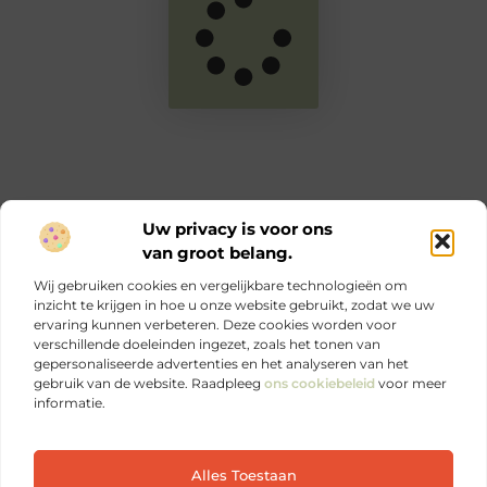
Uw privacy is voor ons
van groot belang.
Main Links
Wij gebruiken cookies en vergelijkbare technologieën om
Goede links inkopen: zo versterk jij je online autoriteit en SEO
Geld verdienen via internet: jouw complete gids voor online inkomen
inzicht te krijgen in hoe u onze website gebruikt, zodat we uw
ervaring kunnen verbeteren. Deze cookies worden voor
verschillende doeleinden ingezet, zoals het tonen van
Ontdek elke dag iets nieuws op Je-eigen-marketing.be.
gepersonaliseerde advertenties en het analyseren van het
Sterke marketing begint bij jezelf.
gebruik van de website. Raadpleeg
ons cookiebeleid
voor meer
informatie.
Website index
Cookiebeleid (EU)
Alles Toestaan