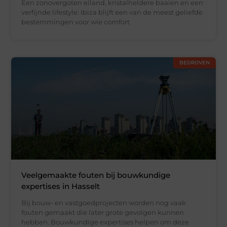
Een zonovergoten eiland, kristalheldere baaien en een
verfijnde lifestyle: Ibiza blijft een van de meest geliefde
bestemmingen voor wie comfort
BEDRIJVEN
Veelgemaakte fouten bij bouwkundige
expertises in Hasselt
Bij bouw- en vastgoedprojecten worden nog vaak
fouten gemaakt die later grote gevolgen kunnen
hebben. Bouwkundige expertises helpen om deze