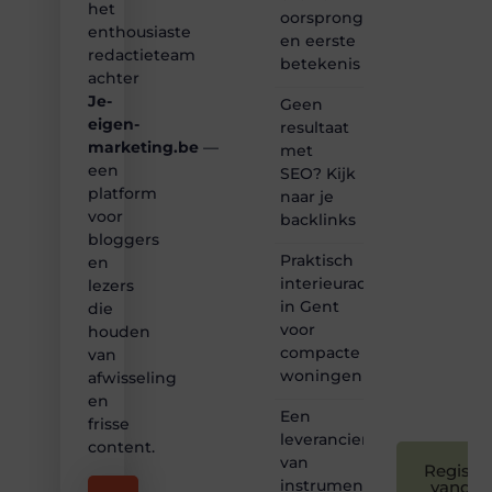
het
het
oorsprong
ontdekken
enthousiaste
en eerste
van
redactieteam
betekenis
inspirerende
achter
content?
Je-
Dan
Geen
hoor jij
eigen-
resultaat
bij ons!
marketing.be
—
met
een
SEO? Kijk
❝
platform
naar je
Samen
voor
backlinks
maken
bloggers
we
Praktisch
bloggen
en
toegankelijk,
interieuradvies
lezers
creatief
in Gent
die
en
voor
houden
leuk
compacte
van
voor
woningen
afwisseling
iedereen
❞
en
Een
frisse
leverancier
content.
van
Registre
instrumentatie
vandaa