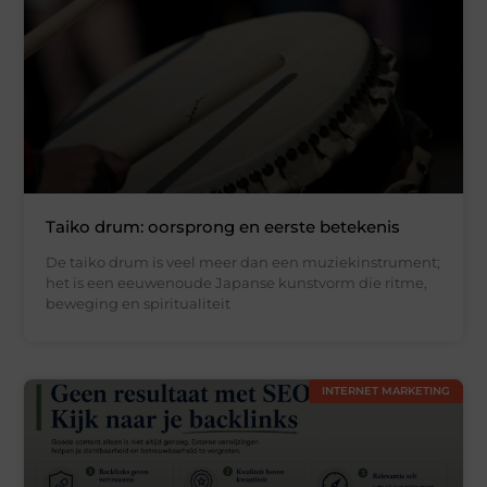
Taiko drum: oorsprong en eerste betekenis
De taiko drum is veel meer dan een muziekinstrument;
het is een eeuwenoude Japanse kunstvorm die ritme,
beweging en spiritualiteit
INTERNET MARKETING