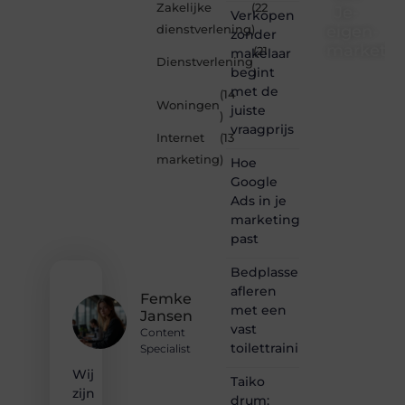
Zakelijke
(22
Je-
Verkopen
eigen-
dienstverlening
)
zonder
marketin
(21
makelaar
Dienstverlening
begint
)
Je-
met de
(14
eigen-
Woningen
juiste
marketing.be
)
vraagprijs
is dé
Internet
(13
plek
marketing
)
Hoe
waar
creativiteit,
Google
schrijven
Ads in je
en
marketingmix
lezen
past
samenkomen.
Heb je
Bedplassen
een
afleren
passie
Femke
met een
voor
Jansen
bloggen,
vast
Content
verhalen
toilettrainingschema
Specialist
vertellen
Wij
of
Taiko
gewoon
zijn
drum: