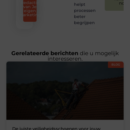
Redactie
nog
helpt
van Je
processen
eigen
marketing
beter
begrijpen
Gerelateerde berichten
die u mogelijk
interesseren.
BLOG
De juiste veiligheidsschoenen voor jouw