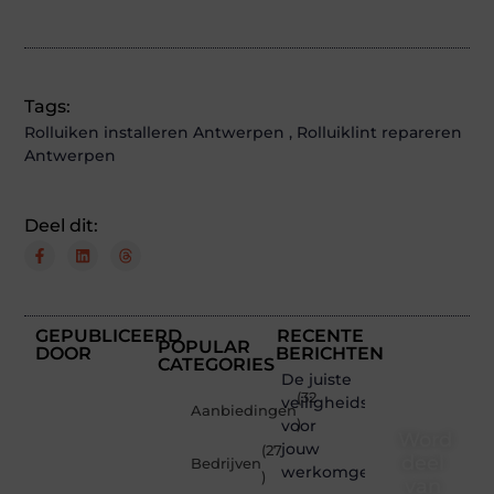
Tags:
Rolluiken installeren Antwerpen
,
Rolluiklint repareren
Antwerpen
Deel dit:
GEPUBLICEERD
RECENTE
POPULAR
DOOR
BERICHTEN
CATEGORIES
De juiste
(32
veiligheidsschoenen
Aanbiedingen
voor
)
Word
jouw
(27
deel
Bedrijven
werkomgeving
)
van