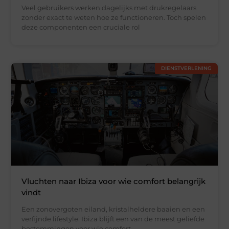
Veel gebruikers werken dagelijks met drukregelaars
zonder exact te weten hoe ze functioneren. Toch spelen
deze componenten een cruciale rol
DIENSTVERLENING
Vluchten naar Ibiza voor wie comfort belangrijk
vindt
Een zonovergoten eiland, kristalheldere baaien en een
verfijnde lifestyle: Ibiza blijft een van de meest geliefde
bestemmingen voor wie comfort