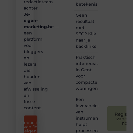
redactieteam
betekenis
inspirerende
achter
content?
Je-
Dan
Geen
hoor jij
eigen-
resultaat
bij ons!
marketing.be
—
met
een
SEO? Kijk
❝
platform
naar je
Samen
voor
backlinks
maken
bloggers
we
Praktisch
bloggen
en
toegankelijk,
interieuradvies
lezers
creatief
in Gent
die
en
voor
houden
leuk
compacte
van
voor
woningen
afwisseling
iedereen
❞
en
Een
frisse
leverancier
content.
van
Registre
instrumentatie
vandaa
Redactie
nog
helpt
van Je
processen
eigen