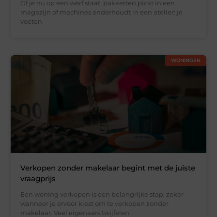
Of je nu op een werf staat, pakketten pickt in een
magazijn of machines onderhoudt in een atelier: je
voeten
WONINGEN
Verkopen zonder makelaar begint met de juiste
vraagprijs
Een woning verkopen is een belangrijke stap, zeker
wanneer je ervoor kiest om te verkopen zonder
makelaar. Veel eigenaars twijfelen