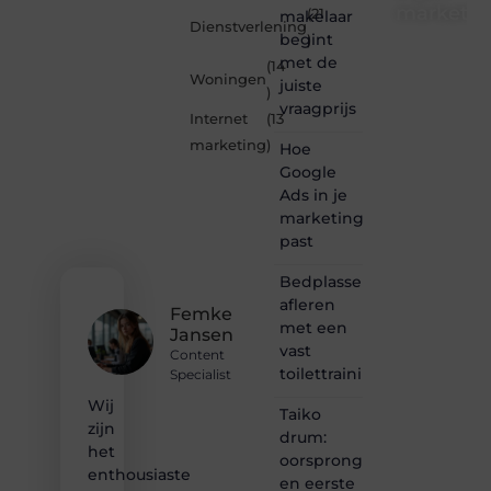
marketin
(21
makelaar
Dienstverlening
begint
)
Je-
met de
(14
eigen-
Woningen
juiste
marketing.be
)
vraagprijs
is dé
Internet
(13
plek
marketing
)
Hoe
waar
creativiteit,
Google
schrijven
Ads in je
en
marketingmix
lezen
past
samenkomen.
Heb je
Bedplassen
een
afleren
passie
Femke
met een
voor
Jansen
bloggen,
vast
Content
verhalen
toilettrainingschema
Specialist
vertellen
Wij
of
Taiko
gewoon
zijn
drum:
het
het
oorsprong
ontdekken
enthousiaste
en eerste
van