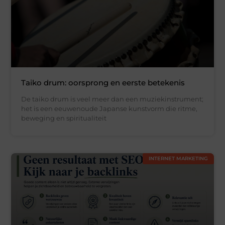
Taiko drum: oorsprong en eerste betekenis
De taiko drum is veel meer dan een muziekinstrument;
het is een eeuwenoude Japanse kunstvorm die ritme,
beweging en spiritualiteit
INTERNET MARKETING