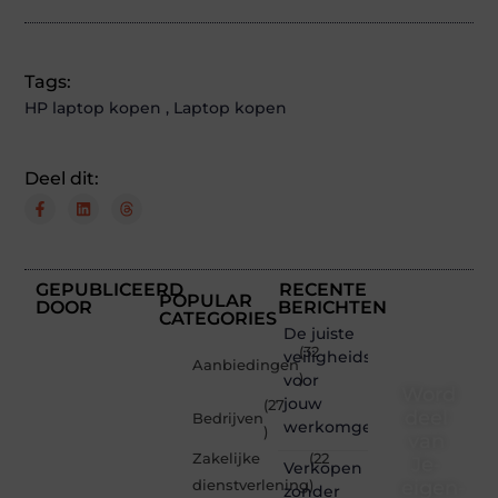
Tags:
HP laptop kopen
,
Laptop kopen
Deel dit:
GEPUBLICEERD
RECENTE
POPULAR
DOOR
BERICHTEN
CATEGORIES
De juiste
(32
veiligheidsschoenen
Aanbiedingen
voor
)
Word
jouw
(27
deel
Bedrijven
werkomgeving
)
van
Zakelijke
(22
Je-
Verkopen
eigen-
dienstverlening
)
zonder