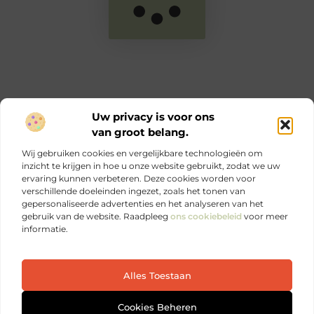
Uw privacy is voor ons
van groot belang.
Main Links
Wij gebruiken cookies en vergelijkbare technologieën om
Goede links inkopen: zo versterk jij je online autoriteit en SEO
Geld verdienen via internet: jouw complete gids voor online inkomen
inzicht te krijgen in hoe u onze website gebruikt, zodat we uw
ervaring kunnen verbeteren. Deze cookies worden voor
verschillende doeleinden ingezet, zoals het tonen van
Ontdek elke dag iets nieuws op Je-eigen-marketing.be.
gepersonaliseerde advertenties en het analyseren van het
Sterke marketing begint bij jezelf.
gebruik van de website. Raadpleeg
ons cookiebeleid
voor meer
informatie.
Website index
Cookiebeleid (EU)
Alles Toestaan
@2025 All Right Reserved. Design by
www.je-eigen-
marketing.be
Cookies Beheren