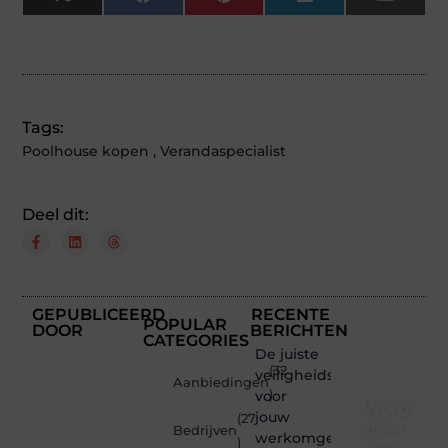
X
Facebook
Pinterest
LinkedIn
Email
(Twitter)
Tags:
Poolhouse kopen
,
Verandaspecialist
Deel dit:
GEPUBLICEERD
RECENTE
POPULAR
DOOR
BERICHTEN
CATEGORIES
De juiste
(32
veiligheidsschoenen
Aanbiedingen
voor
)
Word
jouw
(27
deel
Bedrijven
werkomgeving
)