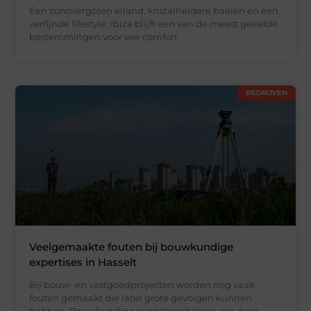
Een zonovergoten eiland, kristalheldere baaien en een
verfijnde lifestyle: Ibiza blijft een van de meest geliefde
bestemmingen voor wie comfort
BEDRIJVEN
Veelgemaakte fouten bij bouwkundige
expertises in Hasselt
Bij bouw- en vastgoedprojecten worden nog vaak
fouten gemaakt die later grote gevolgen kunnen
hebben. Bouwkundige expertises helpen om deze