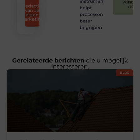
instrumentatie
vandaa
Redactie
nog
helpt
van Je
processen
eigen
marketing
beter
begrijpen
Gerelateerde berichten
die u mogelijk
interesseren.
BLOG