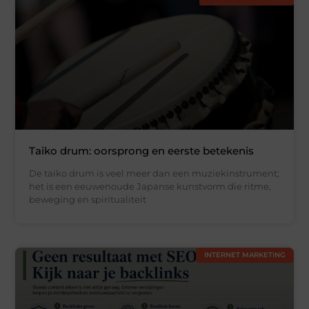
Taiko drum: oorsprong en eerste betekenis
De taiko drum is veel meer dan een muziekinstrument;
het is een eeuwenoude Japanse kunstvorm die ritme,
beweging en spiritualiteit
INTERNET MARKETING