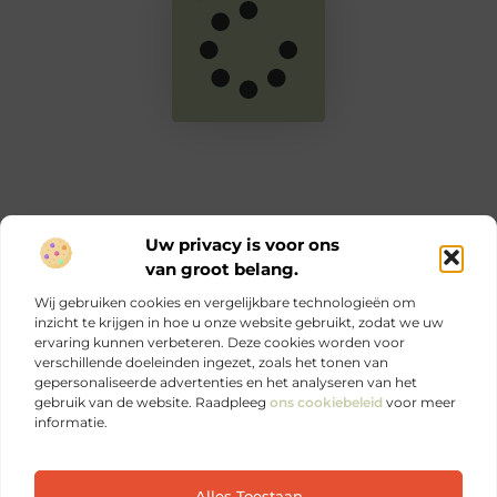
Uw privacy is voor ons
van groot belang.
Main Links
Wij gebruiken cookies en vergelijkbare technologieën om
Goede links inkopen: zo versterk jij je online autoriteit en SEO
Geld verdienen via internet: jouw complete gids voor online inkomen
inzicht te krijgen in hoe u onze website gebruikt, zodat we uw
ervaring kunnen verbeteren. Deze cookies worden voor
verschillende doeleinden ingezet, zoals het tonen van
Ontdek elke dag iets nieuws op Je-eigen-marketing.be.
gepersonaliseerde advertenties en het analyseren van het
Sterke marketing begint bij jezelf.
gebruik van de website. Raadpleeg
ons cookiebeleid
voor meer
informatie.
Website index
Cookiebeleid (EU)
Alles Toestaan