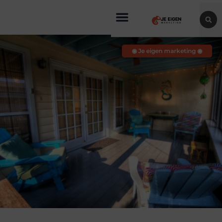
◉ Je eigen marketing ◉