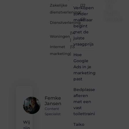
van
Zakelijke
(22
Je-
Verkopen
eigen-
dienstverlening
)
zonder
marketin
(21
makelaar
Dienstverlening
begint
)
Je-
met de
(14
eigen-
Woningen
juiste
marketing.be
)
vraagprijs
is dé
Internet
(13
plek
marketing
)
Hoe
waar
creativiteit,
Google
schrijven
Ads in je
en
marketingmix
lezen
past
samenkomen.
Heb je
Bedplassen
een
afleren
passie
Femke
met een
voor
Jansen
bloggen,
vast
Content
verhalen
toilettrainingschema
Specialist
vertellen
Wij
of
Taiko
gewoon
zijn