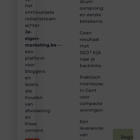
drum:
het
het
oorsprong
ontdekken
enthousiaste
en eerste
van
redactieteam
betekenis
inspirerende
achter
content?
Je-
Dan
Geen
hoor jij
eigen-
resultaat
bij ons!
marketing.be
—
met
een
SEO? Kijk
❝
platform
naar je
Samen
voor
backlinks
maken
bloggers
we
Praktisch
bloggen
en
toegankelijk,
interieuradvies
lezers
creatief
in Gent
die
en
voor
houden
leuk
compacte
van
voor
woningen
afwisseling
iedereen
❞
en
Een
frisse
leverancier
content.
van
Registre