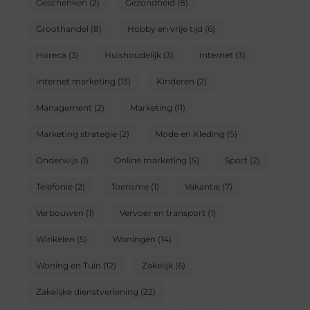
Geschenken
(2)
Gezondheid
(8)
Groothandel
(8)
Hobby en vrije tijd
(6)
Horeca
(3)
Huishoudelijk
(3)
Internet
(3)
Internet marketing
(13)
Kinderen
(2)
Management
(2)
Marketing
(11)
Marketing strategie
(2)
Mode en Kleding
(5)
Onderwijs
(1)
Online marketing
(5)
Sport
(2)
Telefonie
(2)
Toerisme
(1)
Vakantie
(7)
Verbouwen
(1)
Vervoer en transport
(1)
Winkelen
(5)
Woningen
(14)
Woning en Tuin
(12)
Zakelijk
(6)
Zakelijke dienstverlening
(22)