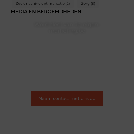
Zoekmachine optimalisatie
(2)
Zorg
(5)
MEDIA EN BEROEMDHEDEN
Word deel van Je-eigen-
marketing.be
Je-eigen-marketing.be is dé plek waar creativiteit,
schrijven en lezen samenkomen. Heb je een passie
voor bloggen, verhalen vertellen of gewoon het
ontdekken van inspirerende content? Dan hoor jij bij
ons!
❝
Samen maken we bloggen toegankelijk, creatief
en leuk voor iedereen
❞
Neem contact met ons op