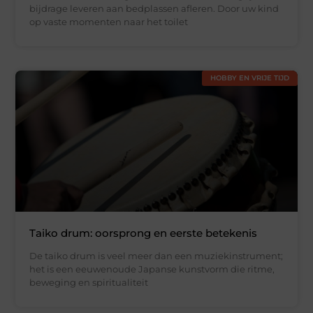
bijdrage leveren aan bedplassen afleren. Door uw kind
op vaste momenten naar het toilet
HOBBY EN VRIJE TIJD
Taiko drum: oorsprong en eerste betekenis
De taiko drum is veel meer dan een muziekinstrument;
het is een eeuwenoude Japanse kunstvorm die ritme,
beweging en spiritualiteit