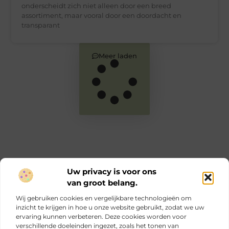
onderscheidt zich niet alleen door een breed
assortiment, maar vooral door een doordacht en
transparant
Meer laden
Uw privacy is voor ons
van groot belang.
Main Links
Wij gebruiken cookies en vergelijkbare technologieën om
Goede links inkopen: zo versterk jij je online autoriteit en SEO
Geld verdienen via internet: jouw complete gids voor online inkomen
inzicht te krijgen in hoe u onze website gebruikt, zodat we uw
ervaring kunnen verbeteren. Deze cookies worden voor
verschillende doeleinden ingezet, zoals het tonen van