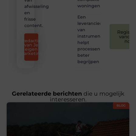
van
voor
woningen
afwisseling
iedereen
❞
en
Een
frisse
leverancier
content.
van
Registre
instrumentatie
vandaa
Redactie
nog
helpt
van Je
processen
eigen
marketing
beter
begrijpen
Gerelateerde berichten
die u mogelijk
interesseren.
BLOG