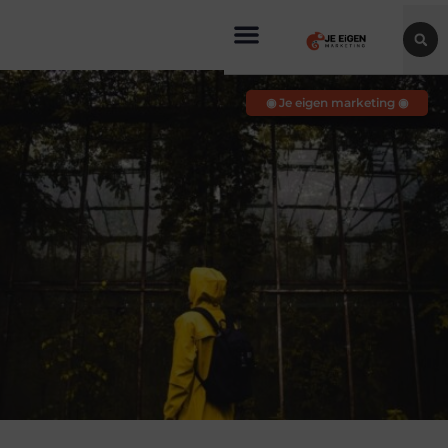
◉ Je eigen marketing ◉