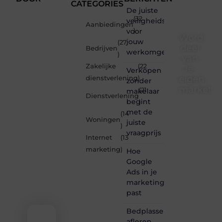
CATEGORIES
De juiste
(32
veiligheidsschoenen
Aanbiedingen
voor
)
Word
jouw
(27
deel
Bedrijven
werkomgeving
)
van
Zakelijke
(22
Je-
Verkopen
eigen-
dienstverlening
)
zonder
marketin
(21
makelaar
Dienstverlening
begint
)
Je-
met de
(14
eigen-
Woningen
juiste
marketing.be
)
vraagprijs
is dé
Internet
(13
plek
marketing
)
Hoe
waar
creativiteit,
Google
schrijven
Ads in je
en
marketingmix
lezen
past
samenkomen.
Heb je
Bedplassen
een
afleren