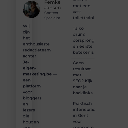
passie
Femke
met een
voor
Jansen
bloggen,
vast
Content
verhalen
toilettrainingschema
Specialist
vertellen
Wij
of
Taiko
gewoon
zijn
drum:
het
het
oorsprong
ontdekken
enthousiaste
en eerste
van
redactieteam
betekenis
inspirerende
achter
content?
Je-
Dan
Geen
hoor jij
eigen-
resultaat
bij ons!
marketing.be
—
met
een
SEO? Kijk
❝
platform
naar je
Samen
voor
backlinks
maken
bloggers
we
Praktisch
bloggen
en
toegankelijk,
interieuradvies
lezers
creatief
in Gent
die
en
voor
houden
leuk
compacte