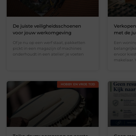
De juiste veiligheidsschoenen
Verkopen
voor jouw werkomgeving
met de jui
Of je nu op een werf staat, pakketten
Een woning
pickt in een magazijn of machines
belangrijke
onderhoudt in een atelier: je voeten
ervoor kie
makelaar. V
HOBBY EN VRIJE TIJD