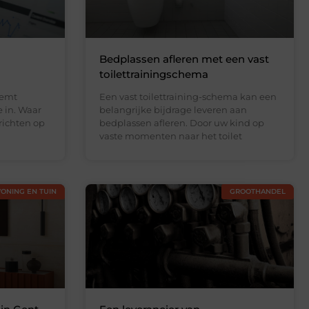
Bedplassen afleren met een vast
toilettrainingschema
eemt
Een vast toilettraining-schema kan een
e in. Waar
belangrijke bijdrage leveren aan
richten op
bedplassen afleren. Door uw kind op
vaste momenten naar het toilet
ONING EN TUIN
GROOTHANDEL