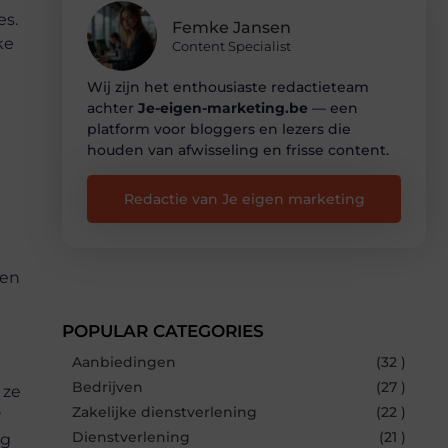
es.
Femke Jansen
ke
Content Specialist
Wij zijn het enthousiaste redactieteam
achter
Je-eigen-marketing.be
— een
platform voor bloggers en lezers die
houden van afwisseling en frisse content.
Redactie van Je eigen marketing
een
POPULAR CATEGORIES
Aanbiedingen
(32 )
Bedrijven
(27 )
 ze
Zakelijke dienstverlening
(22 )
r
Dienstverlening
(21 )
ng