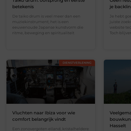
Taiko drum: oorsprong en eerste
Geen resu
betekenis
je backli
De taiko drum is veel meer dan een
Je hebt go
muziekinstrument; het is een
juiste zoe
eeuwenoude Japanse kunstvorm die
website te
ritme, beweging en spiritualiteit
Toch blijv
DIENSTVERLENING
Vluchten naar Ibiza voor wie
Veelgemaa
comfort belangrijk vindt
bouwkundi
Hasselt
Een zonovergoten eiland, kristalheldere