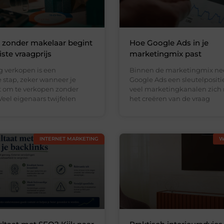
 zonder makelaar begint
Hoe Google Ads in je
ste vraagprijs
marketingmix past
 verkopen is een
Binnen de marketingmix n
 stap, zeker wanneer je
Google Ads een sleutelpositi
st om te verkopen zonder
veel marketingkanalen zich 
eel eigenaars twijfelen
het creëren van de vraag
INTERNET MARKETING
W