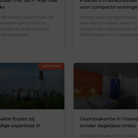
ltaat met SEO? Kijk naar
Praktisch interieuradvies
nks
voor compacte woninge
ede teksten geschreven, de
Steeds meer mensen kiezen
kwoorden gekozen en je
voor kleiner wonen, zeker in 
chnisch op orde gebracht.
omgevingen waar ruimte scha
en de bezoekers
Toch betekent een compact
BEDRIJVEN
kte fouten bij
Gezinsvakantie in Vlaan
ge expertises in
zonder dagelijkse stress
Een gezinsvakantie in Vlaa