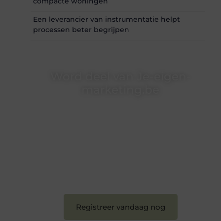
compacte woningen
Een leverancier van instrumentatie helpt
processen beter begrijpen
Word deel van Je-eigen-
marketing.be
Je-eigen-marketing.be is dé plek waar
creativiteit, schrijven en lezen samenkomen.
Heb je een passie voor bloggen, verhalen
vertellen of gewoon het ontdekken van
inspirerende content? Dan hoor jij bij ons!
❝
Samen maken we bloggen toegankelijk,
creatief en leuk voor iedereen
❞
Registreer vandaag nog