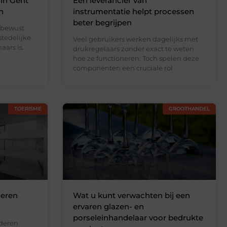
 in Gent
Een leverancier van
n
instrumentatie helpt processen
beter begrijpen
 bewust
stedelijke
Veel gebruikers werken dagelijks met
ars is.
drukregelaars zonder exact te weten
e
hoe ze functioneren. Toch spelen deze
componenten een cruciale rol
TOERISME
GROOTHANDEL
deren
Wat u kunt verwachten bij een
ervaren glazen- en
porseleinhandelaar voor bedrukte
nderen