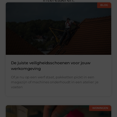
BLOG
De juiste veiligheidsschoenen voor jouw
werkomgeving
Of je nu op een werf staat, pakketten pickt in een
magazijn of machines onderhoudt in een atelier: je
voeten
WONINGEN