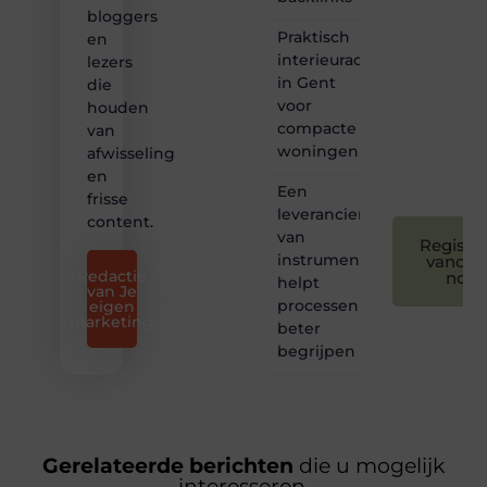
bloggers
we
Praktisch
bloggen
en
toegankelijk,
interieuradvies
lezers
creatief
in Gent
die
en
voor
houden
leuk
compacte
van
voor
woningen
afwisseling
iedereen
❞
en
Een
frisse
leverancier
content.
van
Registre
instrumentatie
vandaa
Redactie
nog
helpt
van Je
processen
eigen
marketing
beter
begrijpen
Gerelateerde berichten
die u mogelijk
interesseren.