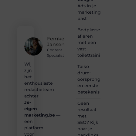
schrijven
Ads in je
en
marketingmix
lezen
past
samenkomen.
Heb je
Bedplassen
een
afleren
passie
Femke
met een
voor
Jansen
bloggen,
vast
Content
verhalen
toilettrainingschema
Specialist
vertellen
Wij
of
Taiko
gewoon
zijn
drum:
het
het
oorsprong
ontdekken
enthousiaste
en eerste
van
redactieteam
betekenis
inspirerende
achter
content?
Je-
Dan
Geen
hoor jij
eigen-
resultaat
bij ons!
marketing.be
—
met
een
SEO? Kijk
❝
platform
naar je
Samen
voor
backlinks
maken