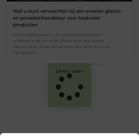
Wat u kunt verwachten bij een ervaren glazen-
en porseleinhandelaar voor bedrukte
producten
Een ervaren glazen- en porseleinhandelaar
onderscheidt zich niet alleen door een breed
assortiment, maar vooral door een doordacht en
transparant
Meer laden