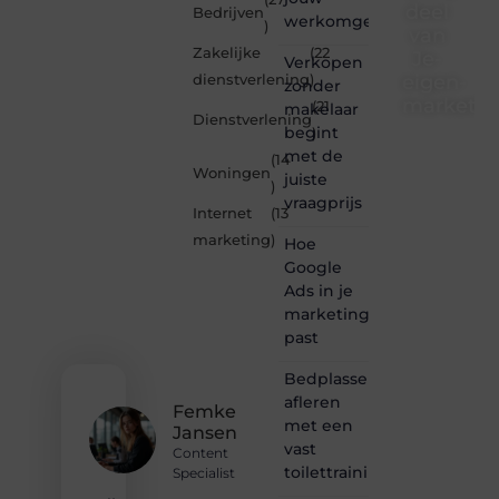
deel
Bedrijven
werkomgeving
)
van
Zakelijke
(22
Je-
Verkopen
eigen-
dienstverlening
)
zonder
marketin
(21
makelaar
Dienstverlening
begint
)
Je-
met de
(14
eigen-
Woningen
juiste
marketing.be
)
vraagprijs
is dé
Internet
(13
plek
marketing
)
Hoe
waar
creativiteit,
Google
schrijven
Ads in je
en
marketingmix
lezen
past
samenkomen.
Heb je
Bedplassen
een
afleren
passie
Femke
met een
voor
Jansen
bloggen,
vast
Content
verhalen
toilettrainingschema
Specialist
vertellen