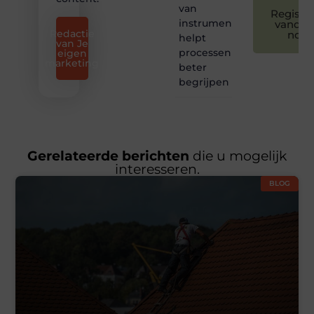
van
Registre
instrumentatie
vandaa
Redactie
nog
helpt
van Je
processen
eigen
marketing
beter
begrijpen
Gerelateerde berichten
die u mogelijk
interesseren.
BLOG