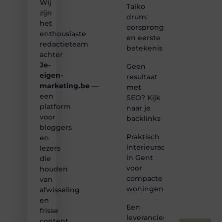
Wij
of
Taiko
gewoon
zijn
drum:
het
het
oorsprong
ontdekken
enthousiaste
en eerste
van
redactieteam
betekenis
inspirerende
achter
content?
Je-
Dan
Geen
hoor jij
eigen-
resultaat
bij ons!
marketing.be
—
met
een
SEO? Kijk
❝
platform
naar je
Samen
voor
backlinks
maken
bloggers
we
Praktisch
bloggen
en
toegankelijk,
interieuradvies
lezers
creatief
in Gent
die
en
voor
houden
leuk
compacte
van
voor
woningen
afwisseling
iedereen
❞
en
Een
frisse
leverancier
content.