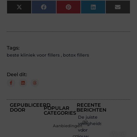
X
Facebook
Pinterest
LinkedIn
Email
(Twitter)
Tags:
beste kliniek voor fillers
,
botox fillers
Deel dit:
GEPUBLICEERD
RECENTE
POPULAR
DOOR
BERICHTEN
CATEGORIES
De juiste
(32
veiligheidsschoenen
Aanbiedingen
voor
)
Word
jouw
(27