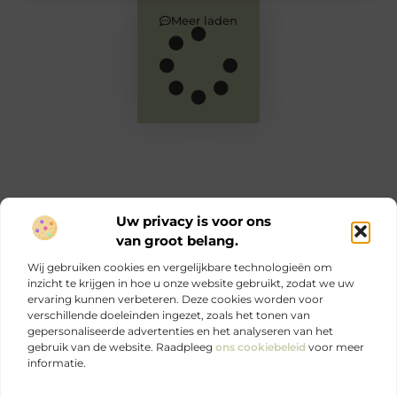
Meer laden
Uw privacy is voor ons
van groot belang.
Main Links
Wij gebruiken cookies en vergelijkbare technologieën om
Goede links inkopen: zo versterk jij je online autoriteit en SEO
Geld verdienen via internet: jouw complete gids voor online inkomen
inzicht te krijgen in hoe u onze website gebruikt, zodat we uw
ervaring kunnen verbeteren. Deze cookies worden voor
verschillende doeleinden ingezet, zoals het tonen van
Ontdek elke dag iets nieuws op Je-eigen-marketing.be.
gepersonaliseerde advertenties en het analyseren van het
Sterke marketing begint bij jezelf.
gebruik van de website. Raadpleeg
ons cookiebeleid
voor meer
informatie.
Website index
Cookiebeleid (EU)