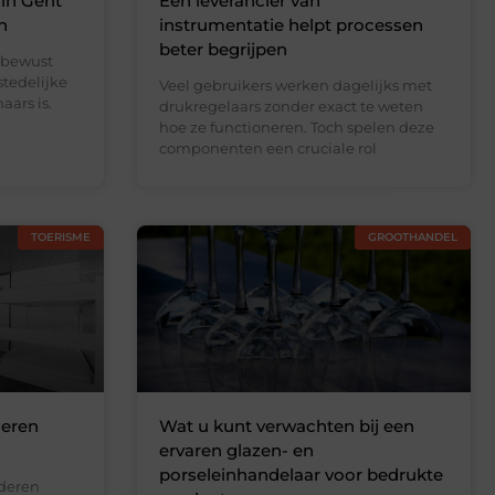
 in Gent
Een leverancier van
n
instrumentatie helpt processen
beter begrijpen
 bewust
stedelijke
Veel gebruikers werken dagelijks met
ars is.
drukregelaars zonder exact te weten
e
hoe ze functioneren. Toch spelen deze
componenten een cruciale rol
TOERISME
GROOTHANDEL
deren
Wat u kunt verwachten bij een
ervaren glazen- en
porseleinhandelaar voor bedrukte
nderen