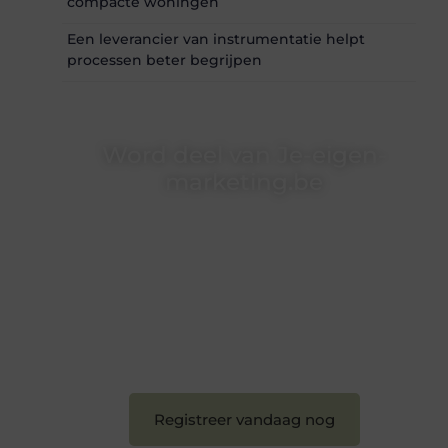
compacte woningen
Een leverancier van instrumentatie helpt
processen beter begrijpen
Word deel van Je-eigen-
marketing.be
Je-eigen-marketing.be is dé plek waar
creativiteit, schrijven en lezen samenkomen.
Heb je een passie voor bloggen, verhalen
vertellen of gewoon het ontdekken van
inspirerende content? Dan hoor jij bij ons!
❝
Samen maken we bloggen toegankelijk,
creatief en leuk voor iedereen
❞
Registreer vandaag nog