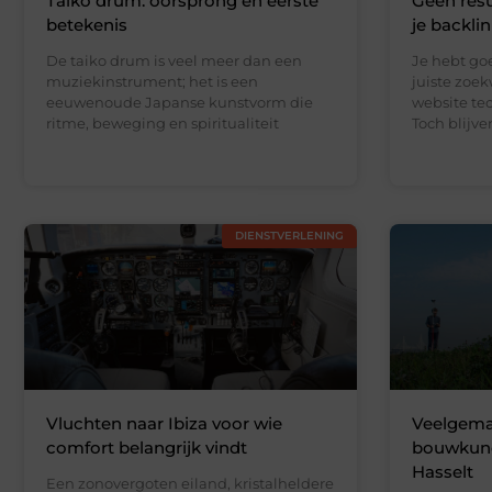
Taiko drum: oorsprong en eerste
Geen resu
betekenis
je backli
De taiko drum is veel meer dan een
Je hebt go
muziekinstrument; het is een
juiste zoe
eeuwenoude Japanse kunstvorm die
website te
ritme, beweging en spiritualiteit
Toch blijv
DIENSTVERLENING
Vluchten naar Ibiza voor wie
Veelgemaa
comfort belangrijk vindt
bouwkundi
Hasselt
Een zonovergoten eiland, kristalheldere