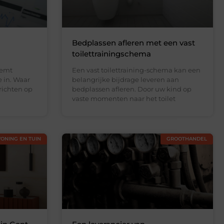
Bedplassen afleren met een vast
toilettrainingschema
eemt
Een vast toilettraining-schema kan een
e in. Waar
belangrijke bijdrage leveren aan
richten op
bedplassen afleren. Door uw kind op
vaste momenten naar het toilet
ONING EN TUIN
GROOTHANDEL