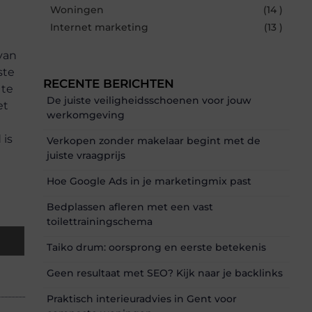
Woningen
(14 )
Internet marketing
(13 )
van
ste
RECENTE BERICHTEN
 te
De juiste veiligheidsschoenen voor jouw
et
werkomgeving
 is
Verkopen zonder makelaar begint met de
juiste vraagprijs
Hoe Google Ads in je marketingmix past
Bedplassen afleren met een vast
toilettrainingschema
Taiko drum: oorsprong en eerste betekenis
Geen resultaat met SEO? Kijk naar je backlinks
Praktisch interieuradvies in Gent voor