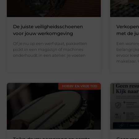
De juiste veiligheidsschoenen
Verkopen
voor jouw werkomgeving
met de jui
Of je nu op een werf staat, pakketten
Een woning
pickt in een magazijn of machines
belangrijke
onderhoudt in een atelier: je voeten
ervoor kie
makelaar. V
HOBBY EN VRIJE TIJD