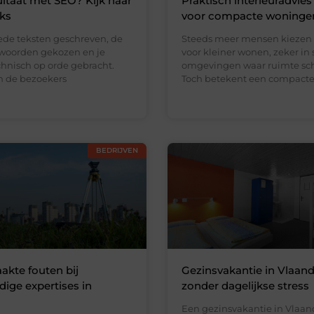
ltaat met SEO? Kijk naar
Praktisch interieuradvies
nks
voor compacte woninge
ede teksten geschreven, de
Steeds meer mensen kiezen
kwoorden gekozen en je
voor kleiner wonen, zeker in 
chnisch op orde gebracht.
omgevingen waar ruimte scha
en de bezoekers
Toch betekent een compact
BEDRIJVEN
kte fouten bij
Gezinsvakantie in Vlaan
ge expertises in
zonder dagelijkse stress
Een gezinsvakantie in Vlaa