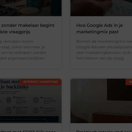
 zonder makelaar begint
Hoe Google Ads in je
ste vraagprijs
marketingmix past
 verkopen is een
Binnen de marketingmix n
 stap, zeker wanneer je
Google Ads een sleutelpositi
st om te verkopen zonder
veel marketingkanalen zich 
eel eigenaars twijfelen
het creëren van de vraag
INTERNET MARKETING
W