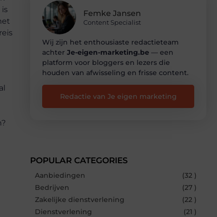
 is
Femke Jansen
met
Content Specialist
reis
Wij zijn het enthousiaste redactieteam
achter
Je-eigen-marketing.be
— een
platform voor bloggers en lezers die
houden van afwisseling en frisse content.
al
Redactie van Je eigen marketing
n?
POPULAR CATEGORIES
Aanbiedingen
(32 )
Bedrijven
(27 )
Zakelijke dienstverlening
(22 )
Dienstverlening
(21 )