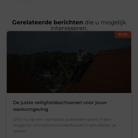
Gerelateerde berichten
die u mogelijk
interesseren.
BLOG
De juiste veiligheidsschoenen voor jouw
werkomgeving
Of je nu op een werf staat, pakketten pickt in een
magazijn of machines onderhoudt in een atelier: je
voeten