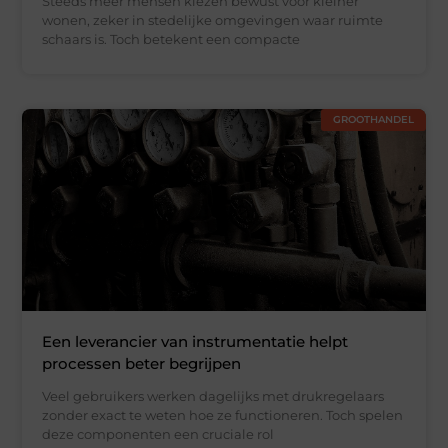
Steeds meer mensen kiezen bewust voor kleiner
wonen, zeker in stedelijke omgevingen waar ruimte
schaars is. Toch betekent een compacte
GROOTHANDEL
Een leverancier van instrumentatie helpt
processen beter begrijpen
Veel gebruikers werken dagelijks met drukregelaars
zonder exact te weten hoe ze functioneren. Toch spelen
deze componenten een cruciale rol