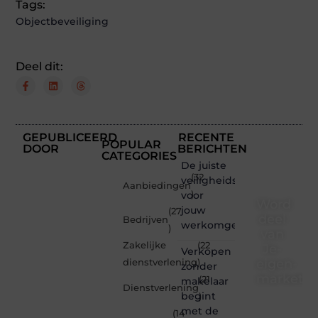
Tags:
Objectbeveiliging
Deel dit:
GEPUBLICEERD
RECENTE
POPULAR
DOOR
BERICHTEN
CATEGORIES
De juiste
(32
veiligheidsschoenen
Aanbiedingen
voor
)
Word
jouw
(27
deel
Bedrijven
werkomgeving
)
van
Zakelijke
(22
Je-
Verkopen
eigen-
dienstverlening
)
zonder
marketin
(21
makelaar
Dienstverlening
begint
)
Je-
met de
(14
eigen-