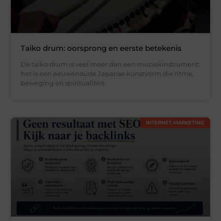
Taiko drum: oorsprong en eerste betekenis
De taiko drum is veel meer dan een muziekinstrument;
het is een eeuwenoude Japanse kunstvorm die ritme,
beweging en spiritualiteit
INTERNET MARKETING