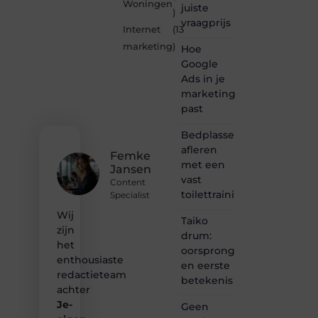
Woningen
juiste
marketing.be
)
vraagprijs
is dé
Internet
(13
plek
marketing
)
Hoe
waar
creativiteit,
Google
schrijven
Ads in je
en
marketingmix
lezen
past
samenkomen.
Heb je
Bedplassen
een
afleren
passie
Femke
met een
voor
Jansen
bloggen,
vast
Content
verhalen
toilettrainingschema
Specialist
vertellen
Wij
of
Taiko
gewoon
zijn
drum:
het
het
oorsprong
ontdekken
enthousiaste
en eerste
van
redactieteam
betekenis
inspirerende
achter
content?
Je-
Dan
Geen
hoor jij