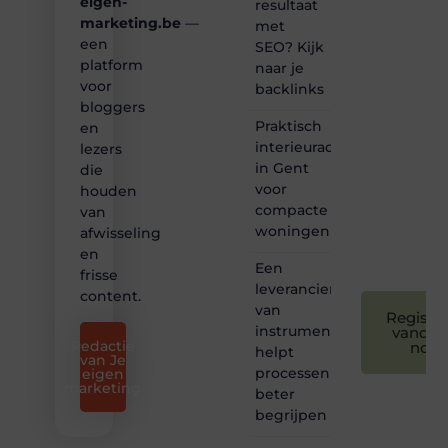
eigen-
resultaat
bij ons!
marketing.be
—
met
een
SEO? Kijk
❝
platform
naar je
Samen
voor
backlinks
maken
bloggers
we
Praktisch
bloggen
en
toegankelijk,
interieuradvies
lezers
creatief
in Gent
die
en
voor
houden
leuk
compacte
van
voor
woningen
afwisseling
iedereen
❞
en
Een
frisse
leverancier
content.
van
Registre
instrumentatie
vandaa
Redactie
nog
helpt
van Je
processen
eigen
marketing
beter
begrijpen