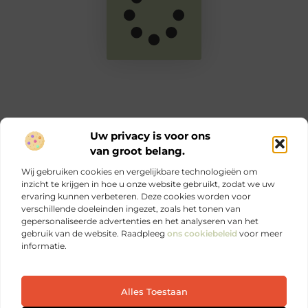
Uw privacy is voor ons
van groot belang.
Main Links
Wij gebruiken cookies en vergelijkbare technologieën om
Goede links inkopen: zo versterk jij je online autoriteit en SEO
Geld verdienen via internet: jouw complete gids voor online inkomen
inzicht te krijgen in hoe u onze website gebruikt, zodat we uw
ervaring kunnen verbeteren. Deze cookies worden voor
verschillende doeleinden ingezet, zoals het tonen van
Ontdek elke dag iets nieuws op Je-eigen-marketing.be.
gepersonaliseerde advertenties en het analyseren van het
Sterke marketing begint bij jezelf.
gebruik van de website. Raadpleeg
ons cookiebeleid
voor meer
informatie.
Website index
Cookiebeleid (EU)
Alles Toestaan