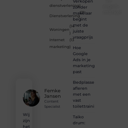
Je-
Verkopen
eigen-
dienstverlening
)
zonder
marketin
(21
makelaar
Dienstverlening
begint
)
Je-
met de
(14
eigen-
Woningen
juiste
marketing.be
)
vraagprijs
is dé
Internet
(13
plek
marketing
)
Hoe
waar
creativiteit,
Google
schrijven
Ads in je
en
marketingmix
lezen
past
samenkomen.
Heb je
Bedplassen
een
afleren
passie
Femke
met een
voor
Jansen
bloggen,
vast
Content
verhalen
toilettrainingschema
Specialist
vertellen
Wij
of
Taiko
gewoon
zijn
drum:
het
het