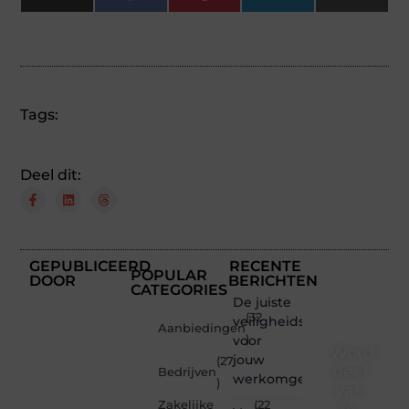
(Twitter)
Tags:
Deel dit:
GEPUBLICEERD
RECENTE
POPULAR
DOOR
BERICHTEN
CATEGORIES
De juiste
(32
veiligheidsschoenen
Aanbiedingen
voor
)
Word
jouw
(27
deel
Bedrijven
werkomgeving
)
van
Zakelijke
(22