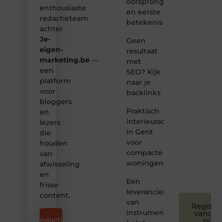
oorsprong
ontdekken
enthousiaste
en eerste
van
redactieteam
betekenis
inspirerende
achter
content?
Je-
Dan
Geen
hoor jij
eigen-
resultaat
bij ons!
marketing.be
—
met
een
SEO? Kijk
❝
platform
naar je
Samen
voor
backlinks
maken
bloggers
we
Praktisch
bloggen
en
toegankelijk,
interieuradvies
lezers
creatief
in Gent
die
en
voor
houden
leuk
compacte
van
voor
woningen
afwisseling
iedereen
❞
en
Een
frisse
leverancier
content.
van
Registre
instrumentatie
vandaa
Redactie
nog