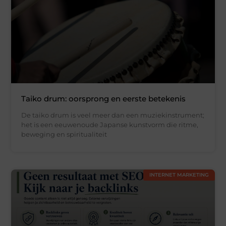
Taiko drum: oorsprong en eerste betekenis
De taiko drum is veel meer dan een muziekinstrument;
het is een eeuwenoude Japanse kunstvorm die ritme,
beweging en spiritualiteit
INTERNET MARKETING