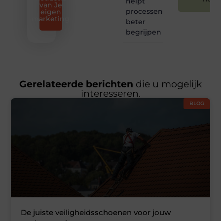
helpt
van Je
processen
eigen
marketing
beter
begrijpen
Gerelateerde berichten
die u mogelijk
interesseren.
BLOG
De juiste veiligheidsschoenen voor jouw