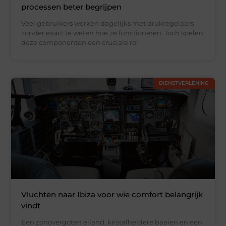
processen beter begrijpen
Veel gebruikers werken dagelijks met drukregelaars
zonder exact te weten hoe ze functioneren. Toch spelen
deze componenten een cruciale rol
DIENSTVERLENING
Vluchten naar Ibiza voor wie comfort belangrijk
vindt
Een zonovergoten eiland, kristalheldere baaien en een