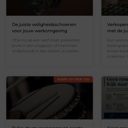
De juiste veiligheidsschoenen
Verkopen
voor jouw werkomgeving
met de jui
Of je nu op een werf staat, pakketten
Een woning
pickt in een magazijn of machines
belangrijke
onderhoudt in een atelier: je voeten
ervoor kie
makelaar. V
HOBBY EN VRIJE TIJD