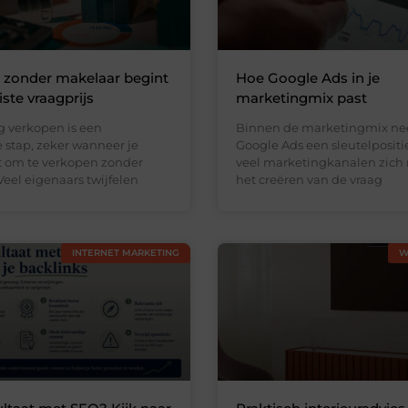
 zonder makelaar begint
Hoe Google Ads in je
ste vraagprijs
marketingmix past
 verkopen is een
Binnen de marketingmix n
 stap, zeker wanneer je
Google Ads een sleutelpositi
st om te verkopen zonder
veel marketingkanalen zich 
eel eigenaars twijfelen
het creëren van de vraag
INTERNET MARKETING
W