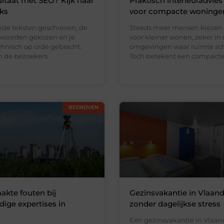
ltaat met SEO? Kijk naar
Praktisch interieuradvies
nks
voor compacte woninge
ede teksten geschreven, de
Steeds meer mensen kiezen
kwoorden gekozen en je
voor kleiner wonen, zeker in 
chnisch op orde gebracht.
omgevingen waar ruimte scha
en de bezoekers
Toch betekent een compact
BEDRIJVEN
kte fouten bij
Gezinsvakantie in Vlaan
ge expertises in
zonder dagelijkse stress
Een gezinsvakantie in Vlaa