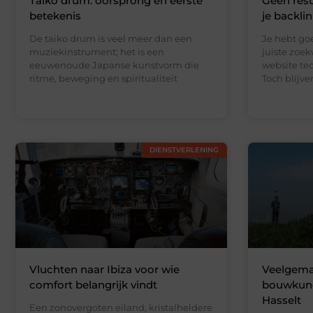
Taiko drum: oorsprong en eerste
Geen resu
betekenis
je backli
De taiko drum is veel meer dan een
Je hebt go
muziekinstrument; het is een
juiste zoe
eeuwenoude Japanse kunstvorm die
website te
ritme, beweging en spiritualiteit
Toch blijv
DIENSTVERLENING
Vluchten naar Ibiza voor wie
Veelgemaa
comfort belangrijk vindt
bouwkundi
Hasselt
Een zonovergoten eiland, kristalheldere