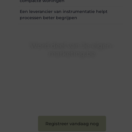
compacte woningen
Een leverancier van instrumentatie helpt
processen beter begrijpen
Word deel van Je-eigen-
marketing.be
Je-eigen-marketing.be is dé plek waar
creativiteit, schrijven en lezen samenkomen.
Heb je een passie voor bloggen, verhalen
vertellen of gewoon het ontdekken van
inspirerende content? Dan hoor jij bij ons!
❝
Samen maken we bloggen toegankelijk,
creatief en leuk voor iedereen
❞
Registreer vandaag nog