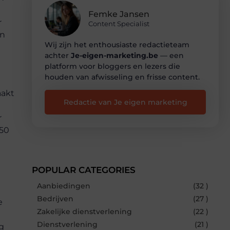
Femke Jansen
r
Content Specialist
en
Wij zijn het enthousiaste redactieteam
achter
Je-eigen-marketing.be
— een
platform voor bloggers en lezers die
houden van afwisseling en frisse content.
aakt
Redactie van Je eigen marketing
r
 50
POPULAR CATEGORIES
Aanbiedingen
(32 )
Bedrijven
(27 )
e
Zakelijke dienstverlening
(22 )
Dienstverlening
(21 )
g