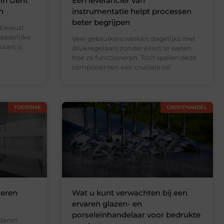
 in Gent
Een leverancier van
n
instrumentatie helpt processen
beter begrijpen
 bewust
stedelijke
Veel gebruikers werken dagelijks met
ars is.
drukregelaars zonder exact te weten
e
hoe ze functioneren. Toch spelen deze
componenten een cruciale rol
TOERISME
GROOTHANDEL
deren
Wat u kunt verwachten bij een
ervaren glazen- en
porseleinhandelaar voor bedrukte
nderen