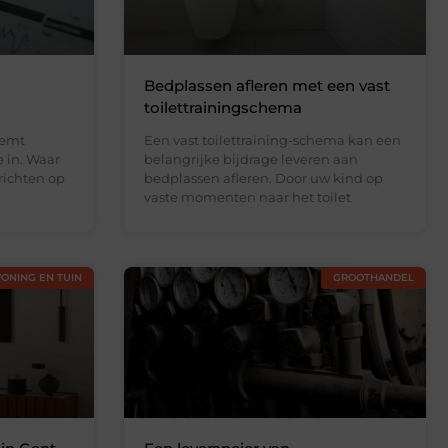
Bedplassen afleren met een vast
toilettrainingschema
eemt
Een vast toilettraining-schema kan een
e in. Waar
belangrijke bijdrage leveren aan
richten op
bedplassen afleren. Door uw kind op
vaste momenten naar het toilet
ONING EN TUIN
GROOTHANDEL