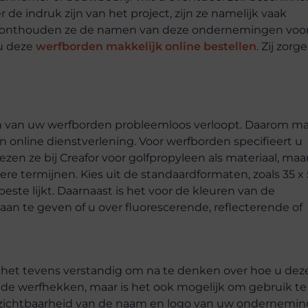
e indruk zijn van het project, zijn ze namelijk vaak
en onthouden ze de namen van deze ondernemingen voo
 u deze
werfborden makkelijk online bestellen
. Zij zorg
tellen van uw werfborden probleemloos verloopt. Daarom m
 online dienstverlening. Voor werfborden specifieert u
ezen ze bij Creafor voor golfpropyleen als materiaal, maa
ere termijnen. Kies uit de standaardformaten, zoals 35 x
este lijkt. Daarnaast is het voor de kleuren van de
aan te geven of u over fluorescerende, reflecterende of
s het tevens verstandig om na te denken over hoe u dez
n de werfhekken, maar is het ook mogelijk om gebruik te
 zichtbaarheid van de naam en logo van uw ondernemin