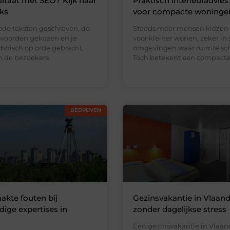
ltaat met SEO? Kijk naar
Praktisch interieuradvies
nks
voor compacte woninge
ede teksten geschreven, de
Steeds meer mensen kiezen
kwoorden gekozen en je
voor kleiner wonen, zeker in 
chnisch op orde gebracht.
omgevingen waar ruimte scha
en de bezoekers
Toch betekent een compact
BEDRIJVEN
kte fouten bij
Gezinsvakantie in Vlaan
ge expertises in
zonder dagelijkse stress
Een gezinsvakantie in Vlaa