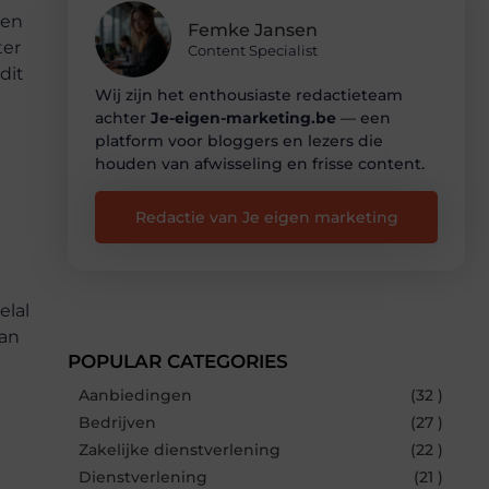
een
Femke Jansen
ter
Content Specialist
dit
Wij zijn het enthousiaste redactieteam
achter
Je-eigen-marketing.be
— een
platform voor bloggers en lezers die
houden van afwisseling en frisse content.
Redactie van Je eigen marketing
elal
van
POPULAR CATEGORIES
Aanbiedingen
(32 )
Bedrijven
(27 )
Zakelijke dienstverlening
(22 )
Dienstverlening
(21 )