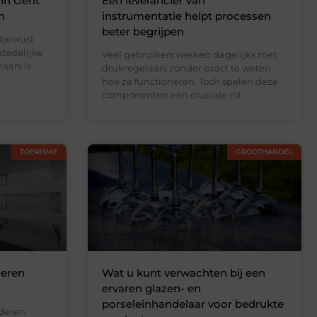
 in Gent
Een leverancier van
n
instrumentatie helpt processen
beter begrijpen
 bewust
stedelijke
Veel gebruikers werken dagelijks met
ars is.
drukregelaars zonder exact te weten
e
hoe ze functioneren. Toch spelen deze
componenten een cruciale rol
TOERISME
GROOTHANDEL
deren
Wat u kunt verwachten bij een
ervaren glazen- en
porseleinhandelaar voor bedrukte
nderen