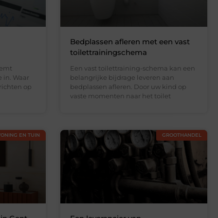
Bedplassen afleren met een vast
toilettrainingschema
eemt
Een vast toilettraining-schema kan een
e in. Waar
belangrijke bijdrage leveren aan
richten op
bedplassen afleren. Door uw kind op
vaste momenten naar het toilet
ONING EN TUIN
GROOTHANDEL