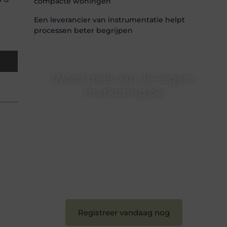
compacte woningen
Een leverancier van instrumentatie helpt
processen beter begrijpen
Word deel van Je-eigen-
marketing.be
Je-eigen-marketing.be is dé plek waar
creativiteit, schrijven en lezen samenkomen.
Heb je een passie voor bloggen, verhalen
vertellen of gewoon het ontdekken van
inspirerende content? Dan hoor jij bij ons!
❝
Samen maken we bloggen toegankelijk,
creatief en leuk voor iedereen
❞
Registreer vandaag nog