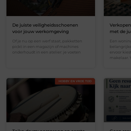
De juiste veiligheidsschoenen
Verkopen
voor jouw werkomgeving
met de jui
Of je nu op een werf staat, pakketten
Een woning
pickt in een magazijn of machines
belangrijke
onderhoudt in een atelier: je voeten
ervoor kie
makelaar. V
HOBBY EN VRIJE TIJD