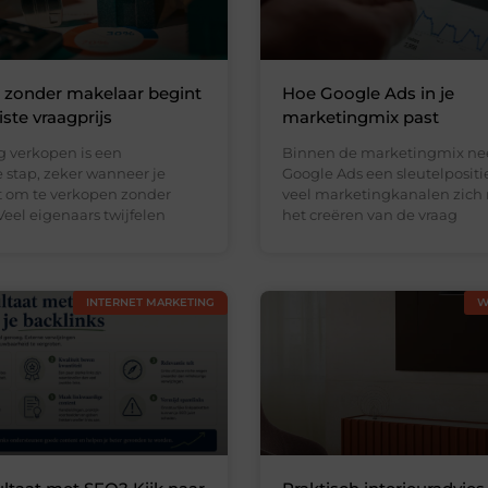
 zonder makelaar begint
Hoe Google Ads in je
ste vraagprijs
marketingmix past
 verkopen is een
Binnen de marketingmix n
 stap, zeker wanneer je
Google Ads een sleutelpositi
st om te verkopen zonder
veel marketingkanalen zich 
eel eigenaars twijfelen
het creëren van de vraag
INTERNET MARKETING
W