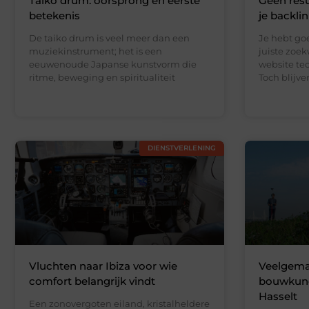
Taiko drum: oorsprong en eerste
Geen resu
betekenis
je backli
De taiko drum is veel meer dan een
Je hebt go
muziekinstrument; het is een
juiste zoe
eeuwenoude Japanse kunstvorm die
website te
ritme, beweging en spiritualiteit
Toch blijv
DIENSTVERLENING
Vluchten naar Ibiza voor wie
Veelgemaa
comfort belangrijk vindt
bouwkundi
Hasselt
Een zonovergoten eiland, kristalheldere