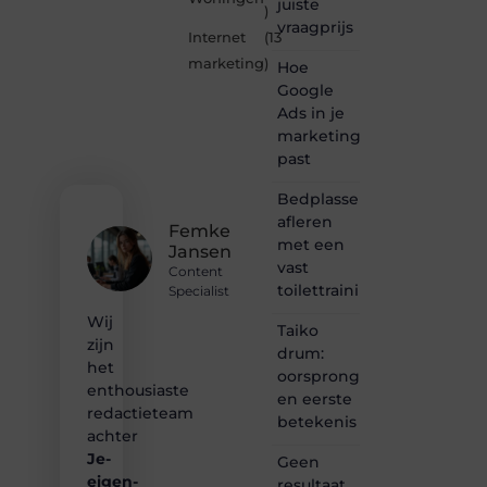
juiste
marketing.be
)
vraagprijs
is dé
Internet
(13
plek
marketing
)
Hoe
waar
creativiteit,
Google
schrijven
Ads in je
en
marketingmix
lezen
past
samenkomen.
Heb je
Bedplassen
een
afleren
passie
Femke
met een
voor
Jansen
bloggen,
vast
Content
verhalen
toilettrainingschema
Specialist
vertellen
Wij
of
Taiko
gewoon
zijn
drum:
het
het
oorsprong
ontdekken
enthousiaste
en eerste
van
redactieteam
betekenis
inspirerende
achter
content?
Je-
Dan
Geen
hoor jij
eigen-
resultaat