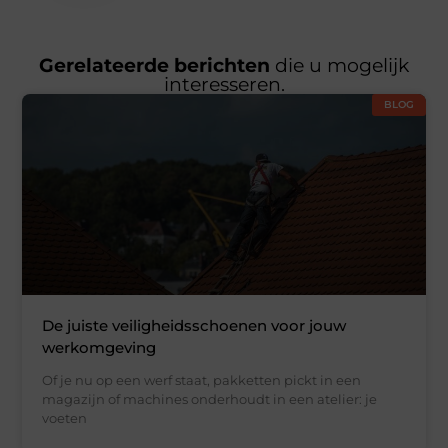
Gerelateerde berichten
die u mogelijk
interesseren.
BLOG
De juiste veiligheidsschoenen voor jouw
werkomgeving
Of je nu op een werf staat, pakketten pickt in een
magazijn of machines onderhoudt in een atelier: je
voeten