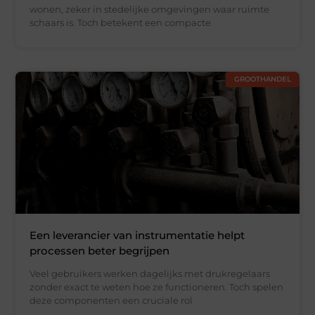
wonen, zeker in stedelijke omgevingen waar ruimte
schaars is. Toch betekent een compacte
GROOTHANDEL
Een leverancier van instrumentatie helpt
processen beter begrijpen
Veel gebruikers werken dagelijks met drukregelaars
zonder exact te weten hoe ze functioneren. Toch spelen
deze componenten een cruciale rol