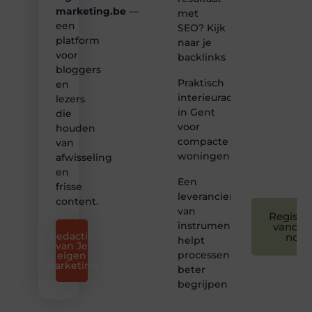
bij ons!
marketing.be
—
met
een
SEO? Kijk
❝
platform
naar je
Samen
voor
backlinks
maken
bloggers
we
Praktisch
bloggen
en
toegankelijk,
interieuradvies
lezers
creatief
in Gent
die
en
voor
houden
leuk
compacte
van
voor
woningen
afwisseling
iedereen
❞
en
Een
frisse
leverancier
content.
van
Registre
instrumentatie
vandaa
Redactie
nog
helpt
van Je
processen
eigen
marketing
beter
begrijpen