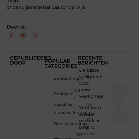
onderwijsmateriaal basisonderwijs
Deel dit:
GEPUBLICEERD
RECENTE
POPULAR
DOOR
BERICHTEN
CATEGORIES
De juiste
(32
veiligheidsschoenen
Aanbiedingen
voor
)
Word
jouw
(27
deel
Bedrijven
werkomgeving
)
van
Zakelijke
(22
Je-
Verkopen
eigen-
dienstverlening
)
zonder
marketin
(21
makelaar
Dienstverlening
begint
)
Je-
met de
(14
eigen-
Woningen