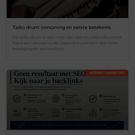
Taiko drum: oorsprong en eerste betekenis
De taiko drum is veel meer dan een muziekinstrument;
het is een eeuwenoude Japanse kunstvorm die ritme,
beweging en spiritualiteit
INTERNET MARKETING