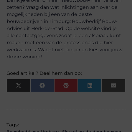
Denk je erover om een nieuwbouw neer te laten
zetten? Vraag dan wat inlichtingen aan over de
mogelijkheden bij een van de beste
bouwbedrijven in Limburg: Bouwbedrijf Bouw-
Advies uit Herk-de-Stad. Op de website vind je
alle contactgegevens zodat je een afspraak kunt
maken met een van de professionals die hier
werkzaam is. Wacht niet langer en kies voor jouw
droomwoning!
Goed artikel? Deel hem dan op:
X
Facebook
Pinterest
LinkedIn
Email
(Twitter)
Tags:
Bouwbedrijven Limburg
,
Sleutel-op-de-deur bouwen