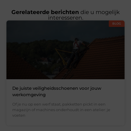
Gerelateerde berichten
die u mogelijk
interesseren.
BLOG
De juiste veiligheidsschoenen voor jouw
werkomgeving
Of je nu op een werf staat, pakketten pickt in een
magazijn of machines onderhoudt in een atelier: je
voeten