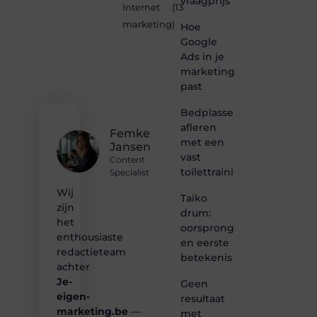
vraagprijs
is dé
Internet
(13
plek
marketing
)
Hoe
waar
creativiteit,
Google
schrijven
Ads in je
en
marketingmix
lezen
past
samenkomen.
Heb je
Bedplassen
een
afleren
passie
Femke
met een
voor
Jansen
bloggen,
vast
Content
verhalen
toilettrainingschema
Specialist
vertellen
Wij
of
Taiko
gewoon
zijn
drum:
het
het
oorsprong
ontdekken
enthousiaste
en eerste
van
redactieteam
betekenis
inspirerende
achter
content?
Je-
Dan
Geen
hoor jij
eigen-
resultaat
bij ons!
marketing.be
—
met