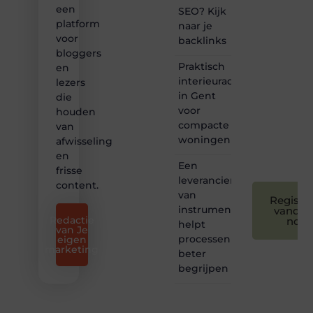
een
SEO? Kijk
❝
platform
naar je
Samen
voor
backlinks
maken
bloggers
we
Praktisch
bloggen
en
toegankelijk,
interieuradvies
lezers
creatief
in Gent
die
en
voor
houden
leuk
compacte
van
voor
woningen
afwisseling
iedereen
❞
en
Een
frisse
leverancier
content.
van
Registre
instrumentatie
vandaa
Redactie
nog
helpt
van Je
processen
eigen
marketing
beter
begrijpen