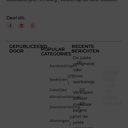
Deel dit:
GEPUBLICEERD
RECENTE
POPULAR
DOOR
BERICHTEN
CATEGORIES
De juiste
(32
veiligheidsschoenen
Aanbiedingen
voor
)
Word
jouw
(27
deel
Bedrijven
werkomgeving
)
van
Zakelijke
(22
Je-
Verkopen
eigen-
dienstverlening
)
zonder
marketin
(21
makelaar
Dienstverlening
begint
)
Je-
met de
(14
eigen-
Woningen
juiste
marketing.be
)