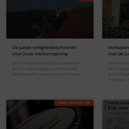
De juiste veiligheidsschoenen
Verkopen
voor jouw werkomgeving
met de jui
Of je nu op een werf staat, pakketten
Een woning
pickt in een magazijn of machines
belangrijke
onderhoudt in een atelier: je voeten
ervoor kie
makelaar. V
HOBBY EN VRIJE TIJD