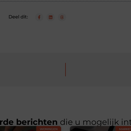
Deel dit:
rde berichten
die u mogelijk in
WONINGEN
MARKET