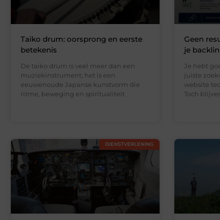
Taiko drum: oorsprong en eerste
Geen resu
betekenis
je backli
De taiko drum is veel meer dan een
Je hebt go
muziekinstrument; het is een
juiste zoe
eeuwenoude Japanse kunstvorm die
website te
ritme, beweging en spiritualiteit
Toch blijv
DIENSTVERLENING