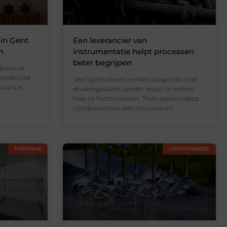
 in Gent
Een leverancier van
n
instrumentatie helpt processen
beter begrijpen
 bewust
stedelijke
Veel gebruikers werken dagelijks met
ars is.
drukregelaars zonder exact te weten
e
hoe ze functioneren. Toch spelen deze
componenten een cruciale rol
TOERISME
GROOTHANDEL