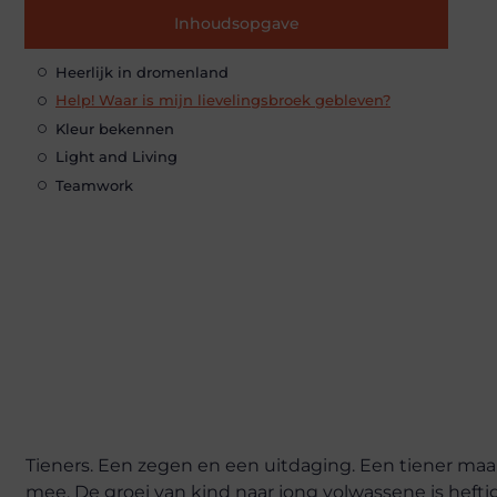
Inhoudsopgave
Heerlijk in dromenland
Help! Waar is mijn lievelingsbroek gebleven?
Kleur bekennen
Light and Living
Teamwork
Tieners. Een zegen en een uitdaging. Een tiener maak
mee. De groei van kind naar jong volwassene is heftig