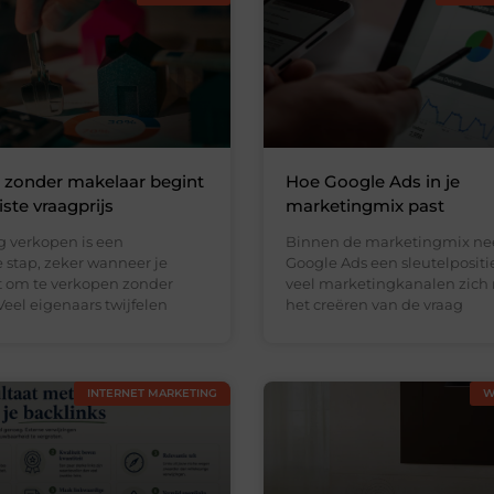
 zonder makelaar begint
Hoe Google Ads in je
ste vraagprijs
marketingmix past
 verkopen is een
Binnen de marketingmix n
 stap, zeker wanneer je
Google Ads een sleutelpositi
st om te verkopen zonder
veel marketingkanalen zich 
eel eigenaars twijfelen
het creëren van de vraag
INTERNET MARKETING
W