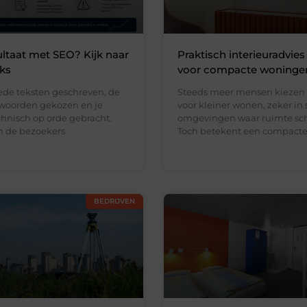
ltaat met SEO? Kijk naar
Praktisch interieuradvies
nks
voor compacte woninge
ede teksten geschreven, de
Steeds meer mensen kiezen
kwoorden gekozen en je
voor kleiner wonen, zeker in 
chnisch op orde gebracht.
omgevingen waar ruimte scha
en de bezoekers
Toch betekent een compact
BEDRIJVEN