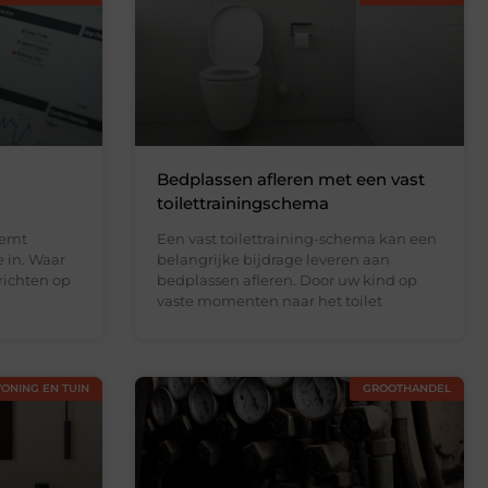
Bedplassen afleren met een vast
toilettrainingschema
eemt
Een vast toilettraining-schema kan een
e in. Waar
belangrijke bijdrage leveren aan
richten op
bedplassen afleren. Door uw kind op
vaste momenten naar het toilet
ONING EN TUIN
GROOTHANDEL