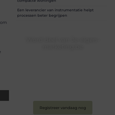
compacte woningen
Een leverancier van instrumentatie helpt
processen beter begrijpen
n
n om
Word deel van Je-eigen-
marketing.be
e
Je-eigen-marketing.be is dé plek waar
creativiteit, schrijven en lezen samenkomen.
Heb je een passie voor bloggen, verhalen
vertellen of gewoon het ontdekken van
inspirerende content? Dan hoor jij bij ons!
❝
Samen maken we bloggen toegankelijk,
creatief en leuk voor iedereen
❞
Registreer vandaag nog