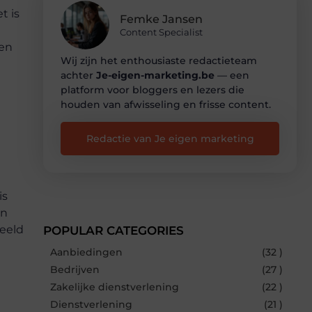
t is
Femke Jansen
Content Specialist
sen
Wij zijn het enthousiaste redactieteam
achter
Je-eigen-marketing.be
— een
platform voor bloggers en lezers die
houden van afwisseling en frisse content.
Redactie van Je eigen marketing
is
en
beeld
POPULAR CATEGORIES
Aanbiedingen
(32 )
Bedrijven
(27 )
Zakelijke dienstverlening
(22 )
Dienstverlening
(21 )