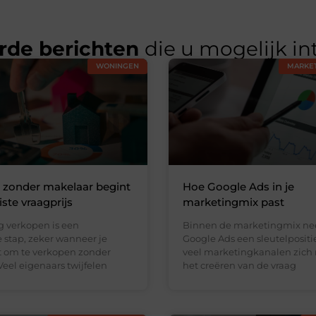
rde berichten
die u mogelijk in
WONINGEN
MARKET
 zonder makelaar begint
Hoe Google Ads in je
ste vraagprijs
marketingmix past
 verkopen is een
Binnen de marketingmix n
 stap, zeker wanneer je
Google Ads een sleutelpositi
st om te verkopen zonder
veel marketingkanalen zich 
eel eigenaars twijfelen
het creëren van de vraag