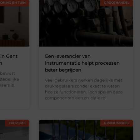
ONING EN TUIN
GROOTHANDEL
 in Gent
Een leverancier van
n
instrumentatie helpt processen
beter begrijpen
 bewust
stedelijke
Veel gebruikers werken dagelijks met
ars is.
drukregelaars zonder exact te weten
e
hoe ze functioneren. Toch spelen deze
componenten een cruciale rol
TOERISME
GROOTHANDEL