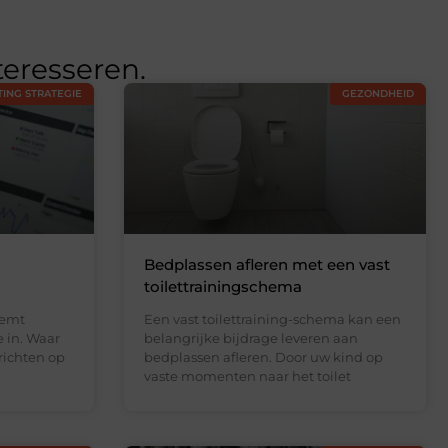
teresseren.
ING STRATEGIE
GEZONDHEID
Bedplassen afleren met een vast
toilettrainingschema
eemt
Een vast toilettraining-schema kan een
e in. Waar
belangrijke bijdrage leveren aan
richten op
bedplassen afleren. Door uw kind op
vaste momenten naar het toilet