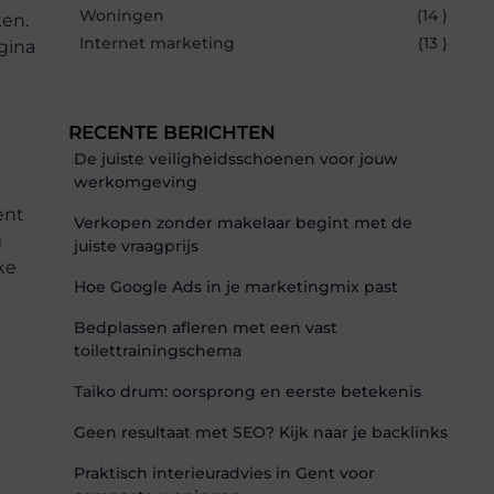
Woningen
(14 )
ken.
Internet marketing
(13 )
gina
RECENTE BERICHTEN
De juiste veiligheidsschoenen voor jouw
werkomgeving
ent
Verkopen zonder makelaar begint met de
g
juiste vraagprijs
ke
Hoe Google Ads in je marketingmix past
Bedplassen afleren met een vast
u
toilettrainingschema
Taiko drum: oorsprong en eerste betekenis
Geen resultaat met SEO? Kijk naar je backlinks
Praktisch interieuradvies in Gent voor