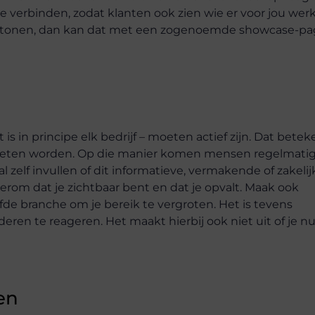
e verbinden, zodat klanten ook zien wie er voor jou wer
ilt tonen, dan kan dat met een zogenoemde showcase-pa
 is in principe elk bedrijf – moeten actief zijn. Dat betek
moeten worden. Op die manier komen mensen regelmati
 zelf invullen of dit informatieve, vermakende of zakelij
t erom dat je zichtbaar bent en dat je opvalt. Maak ook
de branche om je bereik te vergroten. Het is tevens
eren te reageren. Het maakt hierbij ook niet uit of je n
en