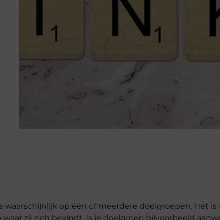
ee waarschijnlijk op één of meerdere doelgroepen. Het is
aar zij zich bevindt. Is je doelgroep bijvoorbeeld aanw