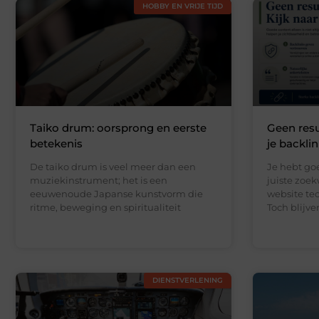
HOBBY EN VRIJE TIJD
Taiko drum: oorsprong en eerste
Geen resu
betekenis
je backli
De taiko drum is veel meer dan een
Je hebt go
muziekinstrument; het is een
juiste zoe
eeuwenoude Japanse kunstvorm die
website te
ritme, beweging en spiritualiteit
Toch blijv
DIENSTVERLENING