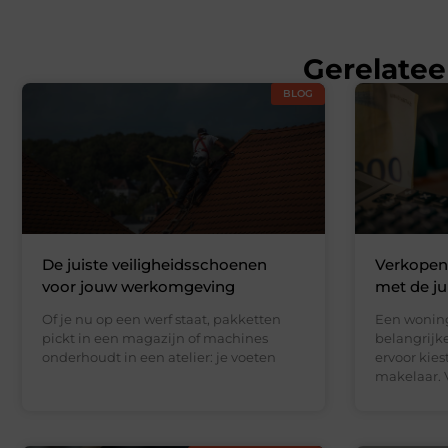
Gerelatee
BLOG
De juiste veiligheidsschoenen
Verkopen
voor jouw werkomgeving
met de jui
Of je nu op een werf staat, pakketten
Een woning
pickt in een magazijn of machines
belangrijke
onderhoudt in een atelier: je voeten
ervoor kie
makelaar. V