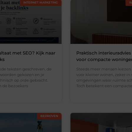
INTERNET MARKETING
W
ltaat met SEO? Kijk naar
Praktisch interieuradvies
nks
voor compacte woninge
ede teksten geschreven, de
Steeds meer mensen kiezen
kwoorden gekozen en je
voor kleiner wonen, zeker in 
chnisch op orde gebracht.
omgevingen waar ruimte scha
en de bezoekers
Toch betekent een compact
BEDRIJVEN