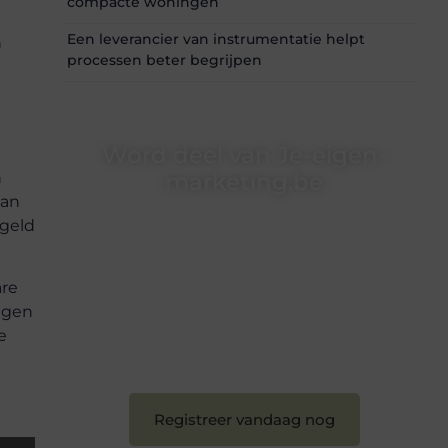
compacte woningen
Een leverancier van instrumentatie helpt
n
processen beter begrijpen
Word deel van Je-eigen-
marketing.be
n
dan
Je-eigen-marketing.be is dé plek waar
 geld
creativiteit, schrijven en lezen samenkomen.
Heb je een passie voor bloggen, verhalen
vertellen of gewoon het ontdekken van
are
inspirerende content? Dan hoor jij bij ons!
egen
❝
Samen maken we bloggen toegankelijk,
e
creatief en leuk voor iedereen
❞
Registreer vandaag nog