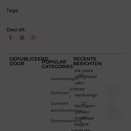
Tags:
Deel dit:
GEPUBLICEERD
RECENTE
POPULAR
DOOR
BERICHTEN
CATEGORIES
De juiste
(32
veiligheidsschoenen
Aanbiedingen
voor
)
Word
jouw
(27
deel
Bedrijven
werkomgeving
)
van
Zakelijke
(22
Je-
Verkopen
eigen-
dienstverlening
)
zonder
marketin
(21
makelaar
Dienstverlening
begint
)
Je-
met de