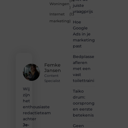
(14
eigen-
Woningen
juiste
marketing.be
)
vraagprijs
is dé
Internet
(13
plek
marketing
)
Hoe
waar
creativiteit,
Google
schrijven
Ads in je
en
marketingmix
lezen
past
samenkomen.
Heb je
Bedplassen
een
afleren
passie
Femke
met een
voor
Jansen
bloggen,
vast
Content
verhalen
toilettrainingschema
Specialist
vertellen
Wij
of
Taiko
gewoon
zijn
drum:
het
het
oorsprong
ontdekken
enthousiaste
en eerste
van
redactieteam
betekenis
inspirerende
achter
content?
Je-
Dan
Geen