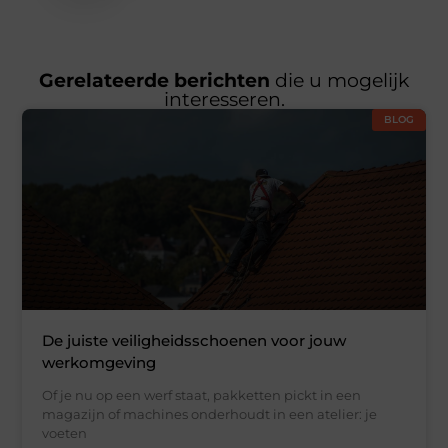
Gerelateerde berichten
die u mogelijk
interesseren.
BLOG
De juiste veiligheidsschoenen voor jouw
werkomgeving
Of je nu op een werf staat, pakketten pickt in een
magazijn of machines onderhoudt in een atelier: je
voeten