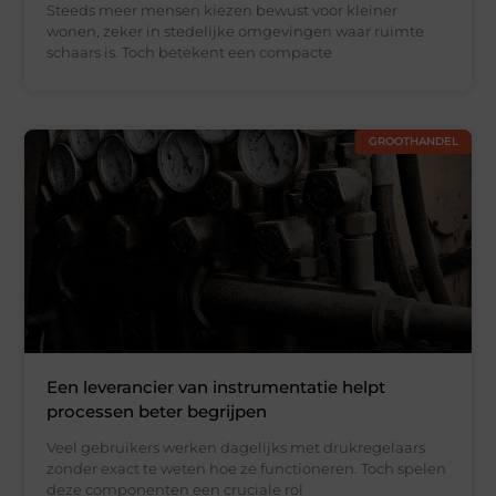
Steeds meer mensen kiezen bewust voor kleiner
wonen, zeker in stedelijke omgevingen waar ruimte
schaars is. Toch betekent een compacte
GROOTHANDEL
Een leverancier van instrumentatie helpt
processen beter begrijpen
Veel gebruikers werken dagelijks met drukregelaars
zonder exact te weten hoe ze functioneren. Toch spelen
deze componenten een cruciale rol