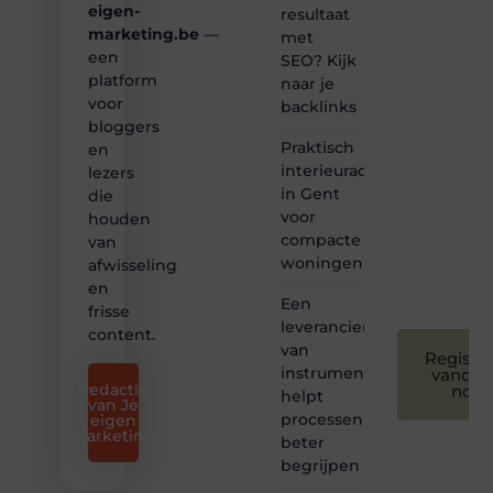
hoor jij
eigen-
resultaat
bij ons!
marketing.be
—
met
een
SEO? Kijk
❝
platform
naar je
Samen
voor
backlinks
maken
bloggers
we
Praktisch
bloggen
en
toegankelijk,
interieuradvies
lezers
creatief
in Gent
die
en
voor
houden
leuk
compacte
van
voor
woningen
afwisseling
iedereen
❞
en
Een
frisse
leverancier
content.
van
Registre
instrumentatie
vandaa
Redactie
nog
helpt
van Je
processen
eigen
marketing
beter
begrijpen