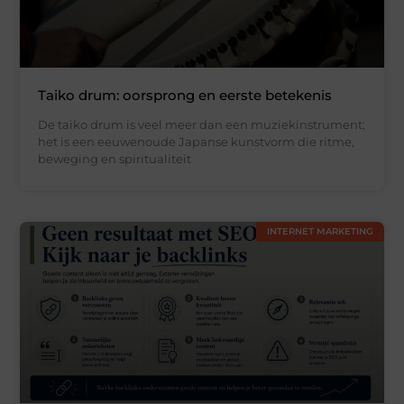
Taiko drum: oorsprong en eerste betekenis
De taiko drum is veel meer dan een muziekinstrument;
het is een eeuwenoude Japanse kunstvorm die ritme,
beweging en spiritualiteit
INTERNET MARKETING