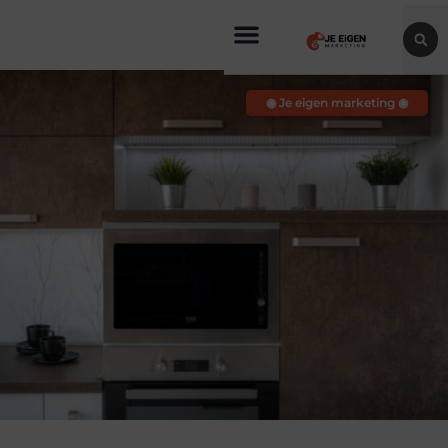
◉ Je eigen marketing ◉