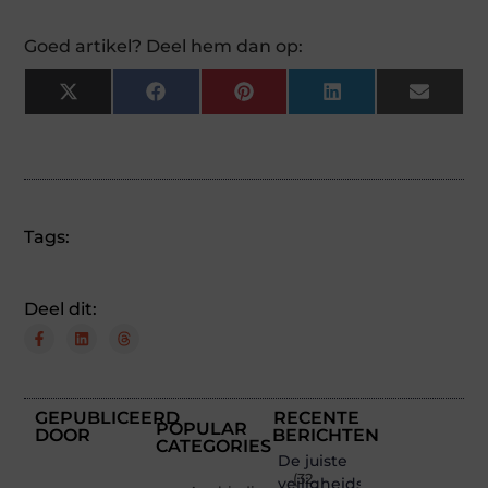
Goed artikel? Deel hem dan op:
X
Facebook
Pinterest
LinkedIn
Email
(Twitter)
Tags:
Deel dit:
GEPUBLICEERD
RECENTE
POPULAR
DOOR
BERICHTEN
CATEGORIES
De juiste
(32
veiligheidsschoenen