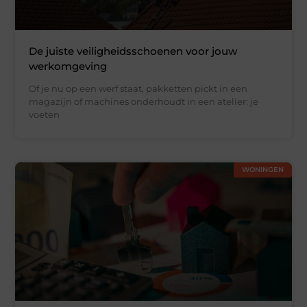
De juiste veiligheidsschoenen voor jouw
werkomgeving
Of je nu op een werf staat, pakketten pickt in een
magazijn of machines onderhoudt in een atelier: je
voeten
WONINGEN