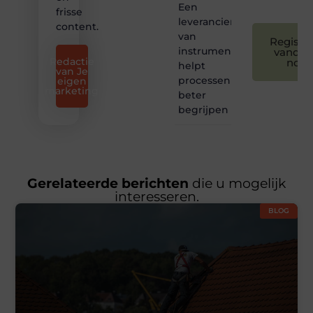
Een
frisse
leverancier
content.
van
Registre
instrumentatie
vandaa
Redactie
nog
helpt
van Je
processen
eigen
marketing
beter
begrijpen
Gerelateerde berichten
die u mogelijk
interesseren.
BLOG