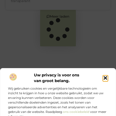
transparant
Meer laden
Uw privacy is voor ons
van groot belang.
Main Links
Wij gebruiken cookies en vergelijkbare technologieën om
Goede links inkopen: zo versterk jij je online autoriteit en SEO
Geld verdienen via internet: jouw complete gids voor online inkomen
inzicht te krijgen in hoe u onze website gebruikt, zodat we uw
ervaring kunnen verbeteren. Deze cookies worden voor
verschillende doeleinden ingezet, zoals het tonen van
Ontdek elke dag iets nieuws op Je-eigen-marketing.be.
gepersonaliseerde advertenties en het analyseren van het
Sterke marketing begint bij jezelf.
gebruik van de website. Raadpleeg
ons cookiebeleid
voor meer