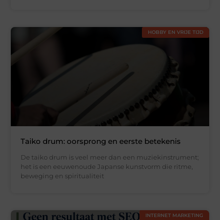
HOBBY EN VRIJE TIJD
Taiko drum: oorsprong en eerste betekenis
De taiko drum is veel meer dan een muziekinstrument;
het is een eeuwenoude Japanse kunstvorm die ritme,
beweging en spiritualiteit
INTERNET MARKETING