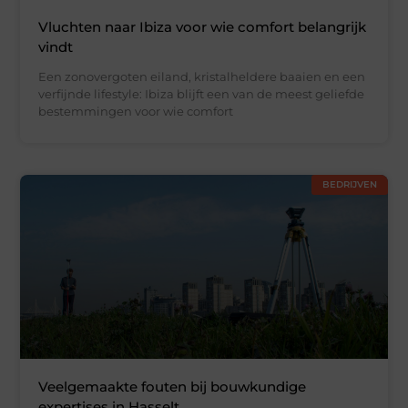
Vluchten naar Ibiza voor wie comfort belangrijk
vindt
Een zonovergoten eiland, kristalheldere baaien en een
verfijnde lifestyle: Ibiza blijft een van de meest geliefde
bestemmingen voor wie comfort
BEDRIJVEN
Veelgemaakte fouten bij bouwkundige
expertises in Hasselt