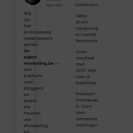
verhalen
toilettrainingschema
Specialist
vertellen
Wij
of
Taiko
gewoon
zijn
drum:
het
het
oorsprong
ontdekken
enthousiaste
en eerste
van
redactieteam
betekenis
inspirerende
achter
content?
Je-
Dan
Geen
hoor jij
eigen-
resultaat
bij ons!
marketing.be
—
met
een
SEO? Kijk
❝
platform
naar je
Samen
voor
backlinks
maken
bloggers
we
Praktisch
bloggen
en
toegankelijk,
interieuradvies
lezers
creatief
in Gent
die
en
voor
houden
leuk
compacte
van
voor
woningen
afwisseling
iedereen
❞
en