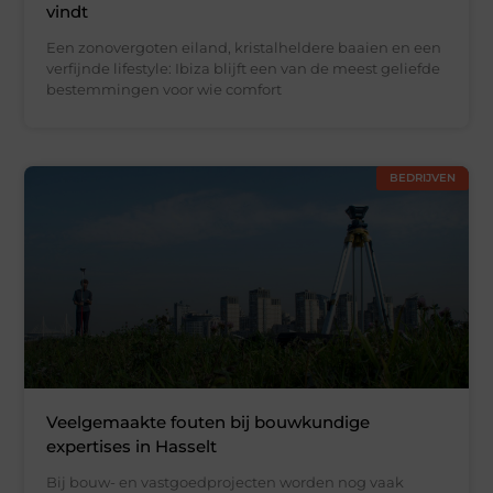
vindt
Een zonovergoten eiland, kristalheldere baaien en een
verfijnde lifestyle: Ibiza blijft een van de meest geliefde
bestemmingen voor wie comfort
BEDRIJVEN
Veelgemaakte fouten bij bouwkundige
expertises in Hasselt
Bij bouw- en vastgoedprojecten worden nog vaak