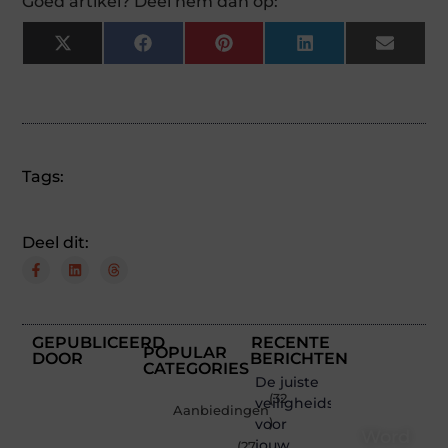
Goed artikel? Deel hem dan op:
X
Facebook
Pinterest
LinkedIn
Email
(Twitter)
Tags:
Deel dit:
GEPUBLICEERD
RECENTE
POPULAR
DOOR
BERICHTEN
CATEGORIES
De juiste
(32
veiligheidsschoenen
Aanbiedingen
voor
)
Word
jouw
(27