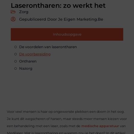
Laserontharen: zo werkt het
Zorg
Gepubliceerd Door Je Eigen Marketing.be
Inhoudsopgave
De voordelen van laserontharen
De voorbereiding
Ontharen
Nazorg
Voor veel mensen is haar op ongewenste plekken een doorn in het oog.
Je kunt dit wegscheren of harsen, maar steeds meer mensen kiezen voor
een behandeling met een laser, zoals met de
medische apparatuur
van
Medilaser. Wat is laserontharing en waarom zou je het doen? In dit artikel