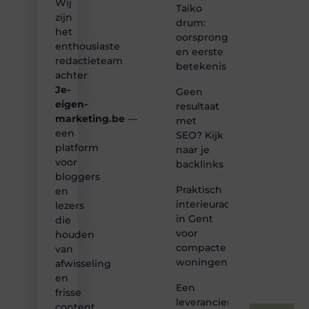
Wij
of
Taiko
gewoon
zijn
drum:
het
het
oorsprong
ontdekken
enthousiaste
en eerste
van
redactieteam
betekenis
inspirerende
achter
content?
Je-
Dan
Geen
hoor jij
eigen-
resultaat
bij ons!
marketing.be
—
met
een
SEO? Kijk
❝
platform
naar je
Samen
voor
backlinks
maken
bloggers
we
Praktisch
bloggen
en
toegankelijk,
interieuradvies
lezers
creatief
in Gent
die
en
voor
houden
leuk
compacte
van
voor
woningen
afwisseling
iedereen
❞
en
Een
frisse
leverancier
content.