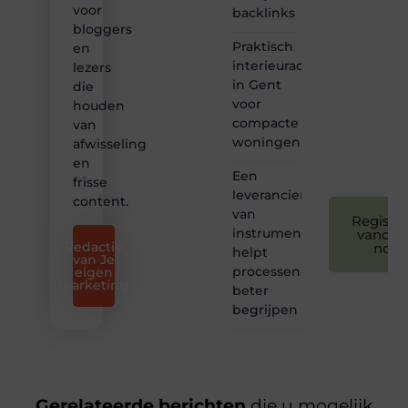
voor
backlinks
maken
bloggers
we
Praktisch
bloggen
en
toegankelijk,
interieuradvies
lezers
creatief
in Gent
die
en
voor
houden
leuk
compacte
van
voor
woningen
afwisseling
iedereen
❞
en
Een
frisse
leverancier
content.
van
Registre
instrumentatie
vandaa
Redactie
nog
helpt
van Je
processen
eigen
marketing
beter
begrijpen
Gerelateerde berichten
die u mogelijk