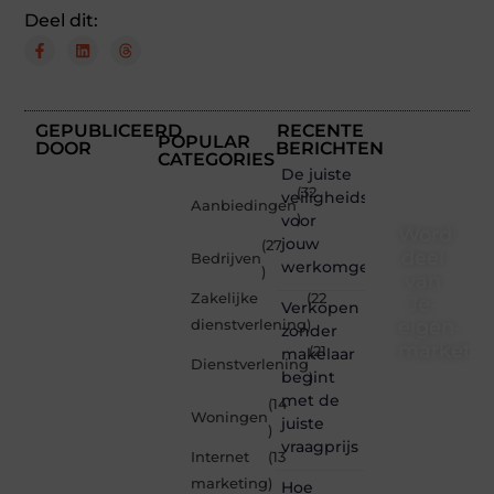
Deel dit:
GEPUBLICEERD
RECENTE
POPULAR
DOOR
BERICHTEN
CATEGORIES
De juiste
(32
veiligheidsschoenen
Aanbiedingen
voor
)
Word
jouw
(27
deel
Bedrijven
werkomgeving
)
van
Zakelijke
(22
Je-
Verkopen
eigen-
dienstverlening
)
zonder
marketin
(21
makelaar
Dienstverlening
begint
)
Je-
met de
(14
eigen-
Woningen
juiste
marketing.be
)
vraagprijs
is dé
Internet
(13
plek
marketing
)
Hoe
waar