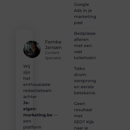
creativiteit,
Google
schrijven
Ads in je
en
marketingmix
lezen
past
samenkomen.
Heb je
Bedplassen
een
afleren
passie
Femke
met een
voor
Jansen
bloggen,
vast
Content
verhalen
toilettrainingschema
Specialist
vertellen
Wij
of
Taiko
gewoon
zijn
drum:
het
het
oorsprong
ontdekken
enthousiaste
en eerste
van
redactieteam
betekenis
inspirerende
achter
content?
Je-
Dan
Geen
hoor jij
eigen-
resultaat
bij ons!
marketing.be
—
met
een
SEO? Kijk
❝
platform
naar je
Samen