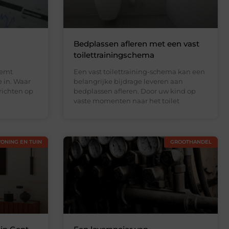
Bedplassen afleren met een vast
toilettrainingschema
eemt
Een vast toilettraining-schema kan een
e in. Waar
belangrijke bijdrage leveren aan
richten op
bedplassen afleren. Door uw kind op
vaste momenten naar het toilet
ONING EN TUIN
GROOTHANDEL