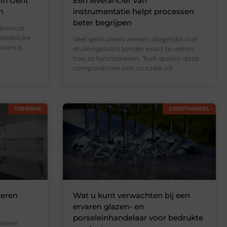
 in Gent
Een leverancier van
n
instrumentatie helpt processen
beter begrijpen
 bewust
stedelijke
Veel gebruikers werken dagelijks met
ars is.
drukregelaars zonder exact te weten
e
hoe ze functioneren. Toch spelen deze
componenten een cruciale rol
TOERISME
GROOTHANDEL
deren
Wat u kunt verwachten bij een
ervaren glazen- en
porseleinhandelaar voor bedrukte
nderen