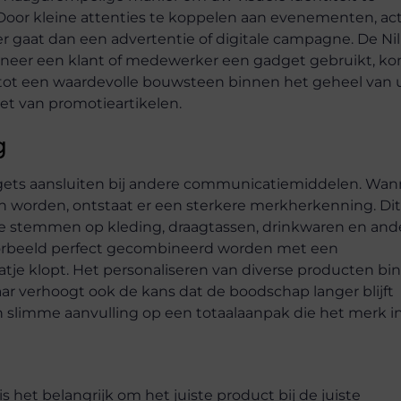
Door kleine attenties te koppelen aan evenementen, act
r gaat dan een advertentie of digitale campagne. De Nil
wanneer een klant of medewerker een gadget gebruikt, k
tot een waardevolle bouwsteen binnen het geheel van
et van promotieartikelen.
g
dgets aansluiten bij andere communicatiemiddelen. Wan
n worden, ontstaat er een sterkere merkherkenning. Dit
te stemmen op kleding, draagtassen, drinkwaren en and
voorbeeld perfect gecombineerd worden met een
laatje klopt. Het personaliseren van diverse producten b
ar verhoogt ook de kans dat de boodschap langer blijft
limme aanvulling op een totaalaanpak die het merk i
is het belangrijk om het juiste product bij de juiste