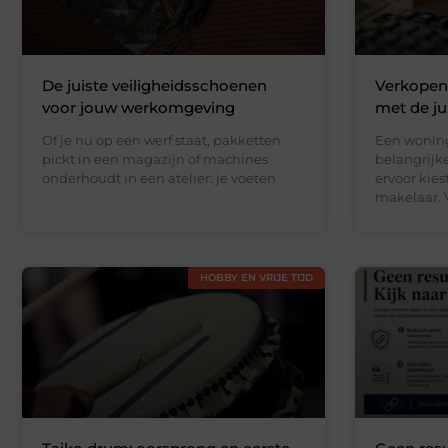
De juiste veiligheidsschoenen
Verkopen
voor jouw werkomgeving
met de jui
Of je nu op een werf staat, pakketten
Een woning
pickt in een magazijn of machines
belangrijke
onderhoudt in een atelier: je voeten
ervoor kie
makelaar. V
HOBBY EN VRIJE TIJD