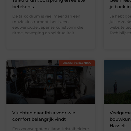
Taiko drum: oorsprong en eerste
Geen resu
betekenis
je backli
De taiko drum is veel meer dan een
Je hebt go
muziekinstrument; het is een
juiste zoe
eeuwenoude Japanse kunstvorm die
website te
ritme, beweging en spiritualiteit
Toch blijv
DIENSTVERLENING
Vluchten naar Ibiza voor wie
Veelgemaa
comfort belangrijk vindt
bouwkundi
Hasselt
Een zonovergoten eiland, kristalheldere