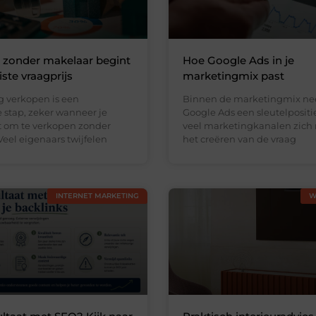
 zonder makelaar begint
Hoe Google Ads in je
ste vraagprijs
marketingmix past
 verkopen is een
Binnen de marketingmix n
 stap, zeker wanneer je
Google Ads een sleutelpositi
st om te verkopen zonder
veel marketingkanalen zich 
eel eigenaars twijfelen
het creëren van de vraag
INTERNET MARKETING
W