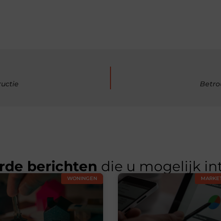
ructie
Betro
rde berichten
die u mogelijk in
WONINGEN
MARKET