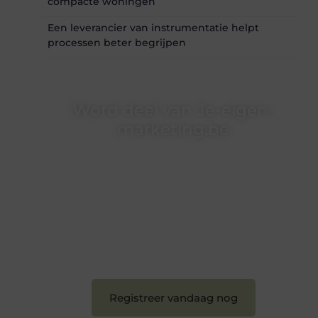
compacte woningen
Een leverancier van instrumentatie helpt
processen beter begrijpen
Word deel van Je-eigen-
marketing.be
Je-eigen-marketing.be is dé plek waar
creativiteit, schrijven en lezen samenkomen.
Heb je een passie voor bloggen, verhalen
vertellen of gewoon het ontdekken van
inspirerende content? Dan hoor jij bij ons!
❝
Samen maken we bloggen toegankelijk,
creatief en leuk voor iedereen
❞
Registreer vandaag nog