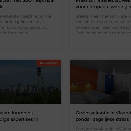
ltaat met SEO? Kijk naar
Praktisch interieuradvies
nks
voor compacte woninge
ede teksten geschreven, de
Steeds meer mensen kiezen
kwoorden gekozen en je
voor kleiner wonen, zeker in 
chnisch op orde gebracht.
omgevingen waar ruimte scha
en de bezoekers
Toch betekent een compact
BEDRIJVEN
kte fouten bij
Gezinsvakantie in Vlaan
ge expertises in
zonder dagelijkse stress
Een gezinsvakantie in Vlaa