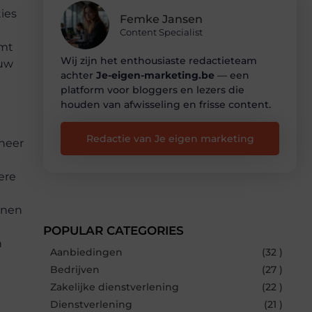
ies
Femke Jansen
Content Specialist
omt
Wij zijn het enthousiaste redactieteam
 uw
achter
Je-eigen-marketing.be
— een
platform voor bloggers en lezers die
houden van afwisseling en frisse content.
Redactie van Je eigen marketing
neer
ere
innen
POPULAR CATEGORIES
n
Aanbiedingen
(32 )
Bedrijven
(27 )
Zakelijke dienstverlening
(22 )
Dienstverlening
(21 )